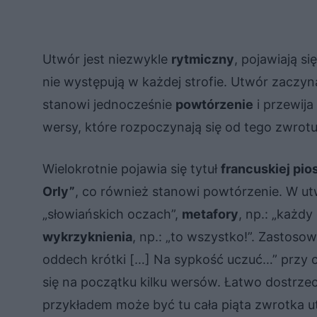
Utwór jest niezwykle
rytmiczny
, pojawiają si
nie występują w każdej strofie. Utwór zaczyn
stanowi jednocześnie
powtórzenie
i przewija
wersy, które rozpoczynają się od tego zwro
Wielokrotnie pojawia się tytuł
francuskiej pio
Orly”
, co również stanowi powtórzenie. W u
„słowiańskich oczach”,
metafory
, np.: „każdy
wykrzyknienia
, np.: „to wszystko!”. Zastos
oddech krótki […] Na sypkość uczuć…” przy 
się na początku kilku wersów. Łatwo dostrze
przykładem może być tu cała piąta zwrotka u