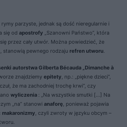
ę rymy parzyste, jednak są dość nieregularnie i
a się od
apostrofy
„Szanowni Państwo”, która
 się przez cały utwór. Można powiedzieć, że
tu, stanowią pewnego rodzaju
refren utworu
.
senki autorstwa Gil­ber­ta Bécau­da „Dimanche à
tworze znajdziemy
epitety
, np.: „piękne dzieci”,
 czuł, że ma zachodniej trochę krwi”, czy
owano
wyliczenia
: „Na wszystkie smutki […] Na
czym „na” stanowi
anaforę
, ponieważ pojawia
c
makaronizmy
, czyli zwroty w języku obcym –
tworu.