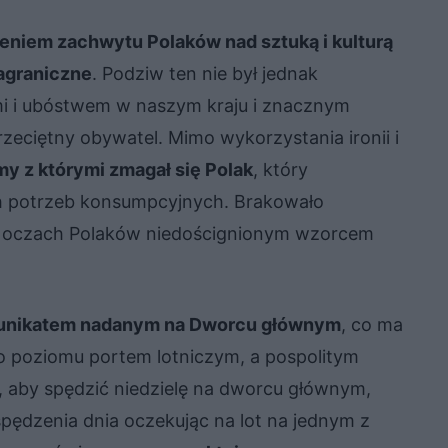
ieniem zachwytu Polaków nad sztuką i kulturą
agraniczne
. Podziw ten nie był jednak
i i ubóstwem w naszym kraju i znacznym
eciętny obywatel. Mimo wykorzystania ironii i
my z którymi zmagał się Polak
, który
h potrzeb konsumpcyjnych. Brakowało
 w oczach Polaków niedoścignionym wzorcem
komunikatem nadanym na Dworcu głównym
, co ma
 poziomu portem lotniczym, a pospolitym
 aby spędzić niedzielę na dworcu głównym,
spędzenia dnia oczekując na lot na jednym z