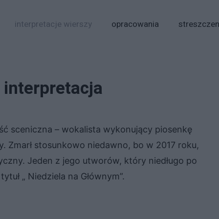
interpretacje wierszy
opracowania
streszczen
interpretacja
ść sceniczna – wokalista wykonujący piosenkę
owy. Zmarł stosunkowo niedawno, bo w 2017 roku,
yczny. Jeden z jego utworów, który niedługo po
ytuł „ Niedziela na Głównym”.