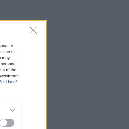
sonal or
ection to
ou may
 personal
out of the
 downstream
B’s List of