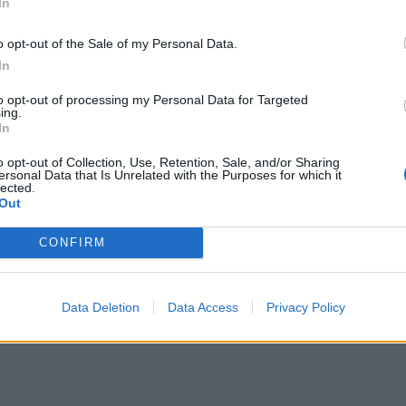
m zakazanych do niedawna pozycji literackich),
In
zie zaczęli otwierać się na zagranicznych
o opt-out of the Sale of my Personal Data.
ł z powodzeniem wprowadzony do mowy
In
adeusza Różewicza.
to opt-out of processing my Personal Data for Targeted
ing.
In
o opt-out of Collection, Use, Retention, Sale, and/or Sharing
ersonal Data that Is Unrelated with the Purposes for which it
lected.
Out
CONFIRM
Data Deletion
Data Access
Privacy Policy