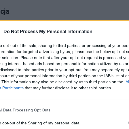
cja
 -
Do Not Process My Personal Information
arzeniu
, a bez jego znajomości przesłanie może
to opt-out of the sale, sharing to third parties, or processing of your per
rok 1964, koncert Gilberta Bécauda w Sali
formation for targeted advertising by us, please use the below opt-out s
iosenkę “Dimanche à Orly”, opowiadającą o
r selection. Please note that after your opt-out request is processed y
eing interest-based ads based on personal information utilized by us or
u. W tamtych czasach dla ludzi było to naprawdę
disclosed to third parties prior to your opt-out. You may separately opt-
z pewnością nie rozumiała ani słowa po
losure of your personal information by third parties on the IAB’s list of
. This information may also be disclosed by us to third parties on the
IA
słowiańskich oczach miała łzy Co za piosenka –
Participants
that may further disclose it to other third parties.
astyczny charakter utworu
.
l Data Processing Opt Outs
czy, że był to czas zmian na wielu
mu
. Polska stała się bardziej
liberalna
. Rozwój
o opt-out of the Sharing of my personal data.