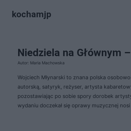
Przejdź
kochamjp
do
treści
Niedziela na Głównym – 
Autor: Maria Machowska
Wojciech Młynarski to znana polska osobowo
autorską, satyryk, reżyser, artysta kabaret
pozostawiając po sobie spory dorobek artyst
wydaniu doczekał się oprawy muzycznej nosi t