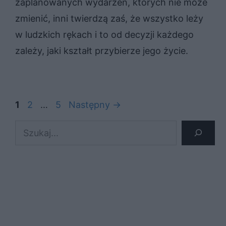
zaplanowanych wydarzeń, których nie może
zmienić, inni twierdzą zaś, że wszystko leży
w ludzkich rękach i to od decyzji każdego
zależy, jaki kształt przybierze jego życie.
Strona
Strona
Strona
1
2
…
5
Następny
→
Szukaj