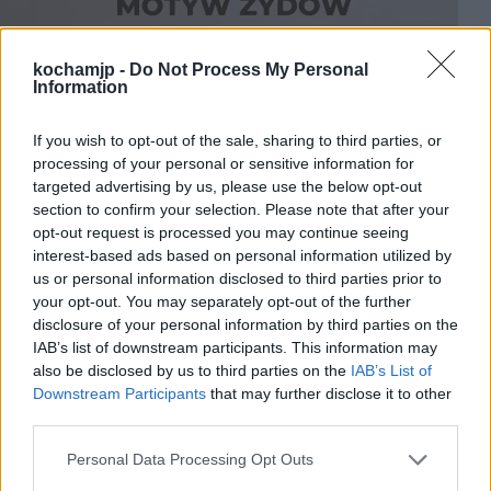
kochamjp -
Do Not Process My Personal
Information
If you wish to opt-out of the sale, sharing to third parties, or
processing of your personal or sensitive information for
targeted advertising by us, please use the below opt-out
section to confirm your selection. Please note that after your
Los narodu żydowskiego jest losem trudnym,
opt-out request is processed you may continue seeing
interest-based ads based on personal information utilized by
co zostało także uchwycone w literaturze.
us or personal information disclosed to third parties prior to
Historia Żydów jest także nierozłącznie
your opt-out. You may separately opt-out of the further
disclosure of your personal information by third parties on the
spleciona z Polską, dlatego też motyw tego
IAB’s list of downstream participants. This information may
narodu często pojawia się w dziełach
also be disclosed by us to third parties on the
IAB’s List of
Downstream Participants
that may further disclose it to other
polskich autorów, zajmuje w nich wiele
third parties.
miejsca, a bohaterowie żydowskiego
Personal Data Processing Opt Outs
pochodzenia mają tam swoją liczną