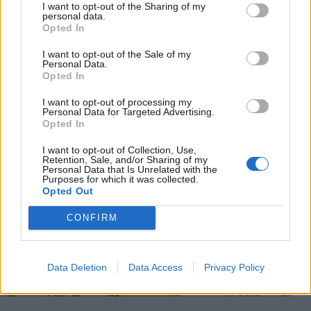
I want to opt-out of the Sharing of my
reprezentację.
personal data.
Opted In
I want to opt-out of the Sale of my
Personal Data.
Opted In
Motyw starości w literaturze –
przykłady z różnych epok
I want to opt-out of processing my
Personal Data for Targeted Advertising.
Opted In
I want to opt-out of Collection, Use,
Retention, Sale, and/or Sharing of my
Personal Data that Is Unrelated with the
Purposes for which it was collected.
Opted Out
CONFIRM
Data Deletion
Data Access
Privacy Policy