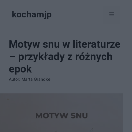
Przejdź
kochamjp
do
Menu
treści
Motyw snu w literaturze
– przykłady z różnych
epok
Autor: Marta Grandke