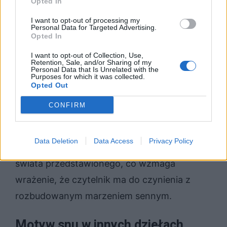
się kierować żadna logika, wszystko jest
Opted In
możliwe, tak jak w trakcie snu, gdzie
I want to opt-out of processing my
Personal Data for Targeted Advertising.
rzeczywistość zmienia się w najróżniejsze
Opted In
sposoby. Opisy przypominają wyjątkowe,
I want to opt-out of Collection, Use,
Retention, Sale, and/or Sharing of my
baśniowe opowieści, a podróż przez miasto
Personal Data that Is Unrelated with the
Purposes for which it was collected.
po zapomniany portfel staje się nagle
Opted Out
niezwykłą przygodą. Równie niezwykłym,
CONFIRM
onirycznym majakiem jest przeistoczenie się
ojca głównego bohatera w ptaka. Rzeczy te
Data Deletion
Data Access
Privacy Policy
opisywane są jako zupełnie naturalne dla
świata przedstawionego, co wzmaga
wrażenie, że czytelnik ma do czynienia z
rozbudowanym marzeniem sennym.
Motyw snu w innych dziełach