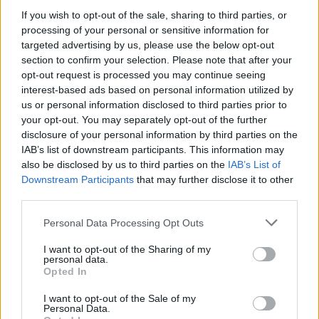
Sklepy cynamonowe – Bruno
If you wish to opt-out of the sale, sharing to third parties, or
processing of your personal or sensitive information for
Schulz
targeted advertising by us, please use the below opt-out
section to confirm your selection. Please note that after your
„Sklepy cynamonowe” to powieść utrzymana
opt-out request is processed you may continue seeing
interest-based ads based on personal information utilized by
w poetyce snu.
Oniryzm buduje tutaj
us or personal information disclosed to third parties prior to
magiczną atmosferę
, wzmaga nastrój
your opt-out. You may separately opt-out of the further
disclosure of your personal information by third parties on the
niesamowitości i sprawia, że wszystkie
IAB’s list of downstream participants. This information may
dziejące się w powieści wydarzenia sprawiają
also be disclosed by us to third parties on the
IAB’s List of
Downstream Participants
that may further disclose it to other
wrażenie niezwykłych majaków. Opisywane
third parties.
miejsca nie wydają się być do końca realne,
Personal Data Processing Opt Outs
miasteczko Drohobycz zdaje się być
I want to opt-out of the Sharing of my
wyciągnięte prosto z sennych marzeń.
personal data.
Opted In
Samym światem przedstawionym nie zdaje
I want to opt-out of the Sale of my
Personal Data.