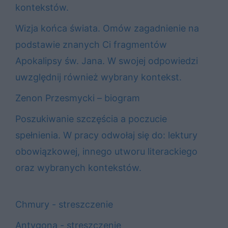
kontekstów.
Wizja końca świata. Omów zagadnienie na
podstawie znanych Ci fragmentów
Apokalipsy św. Jana. W swojej odpowiedzi
uwzględnij również wybrany kontekst.
Zenon Przesmycki – biogram
Poszukiwanie szczęścia a poczucie
spełnienia. W pracy odwołaj się do: lektury
obowiązkowej, innego utworu literackiego
oraz wybranych kontekstów.
Chmury - streszczenie
Antygona - streszczenie