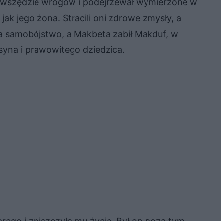
iał wszędzie wrogów i podejrzewał wymierzone w
 jak jego żona. Stracili oni zdrowe zmysły, a
a samobójstwo, a Makbeta zabił Makduf, w
syna i prawowitego dziedzica.
rego i zniszczyła mu życie. Był on poza tym