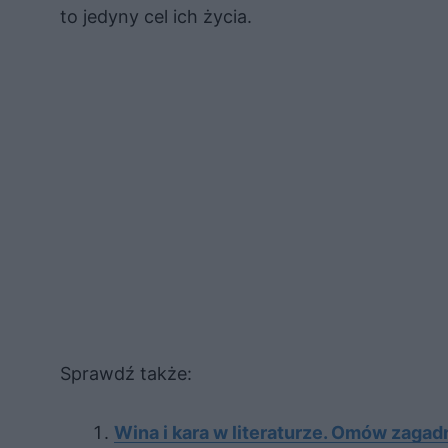
to jedyny cel ich życia.
Sprawdź także:
Wina i kara w literaturze. Omów zagad