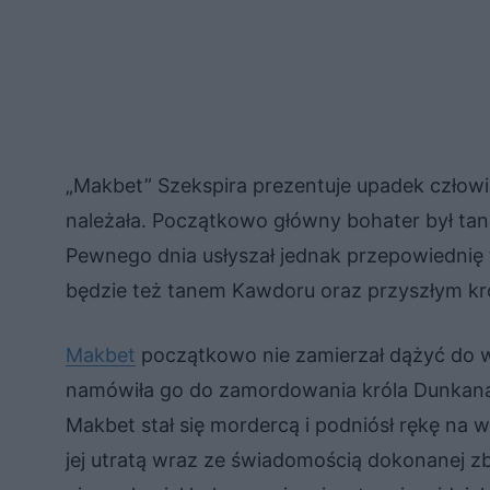
„Makbet” Szekspira prezentuje upadek człowie
należała. Początkowo główny bohater był ta
Pewnego dnia usłyszał jednak przepowiednię 
będzie też tanem Kawdoru oraz przyszłym kró
Makbet
początkowo nie zamierzał dążyć do w
namówiła go do zamordowania króla Dunkana i
Makbet stał się mordercą i podniósł rękę na 
jej utratą wraz ze świadomością dokonanej z