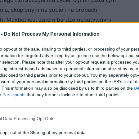
niu, skupionym na sobie i na próbach
ch. Makbet jest zatem bardzo negatywnym
 -
Do Not Process My Personal Information
tarający się zachować władzę nie cofnie się
to opt-out of the sale, sharing to third parties, or processing of your per
formation for targeted advertising by us, please use the below opt-out s
rci Kreon. Był on jednak władcą słabym i starał
r selection. Please note that after your opt-out request is processed y
kaz pochowania Polinika przez rodzinę, co
eing interest-based ads based on personal information utilized by us or
disclosed to third parties prior to your opt-out. You may separately opt-
eciwiła się i pochowała zmarłego w pojedynku
losure of your personal information by third parties on the IAB’s list of
ydał na nią wyrok śmierci, chcąc pokazać innym,
. This information may also be disclosed by us to third parties on the
IA
Participants
that may further disclose it to other third parties.
ób ukazał jednak przede wszystkim swoją
 wyłącznie nieszczęście. Stracił bowiem syna,
losie popełnił samobójstwo oraz własną żonę,
l Data Processing Opt Outs
 dla władzy poświęcił rodzinę, co pokazało, jak
o opt-out of the Sharing of my personal data.