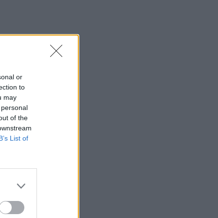
sonal or
ection to
ou may
 personal
out of the
 downstream
B’s List of