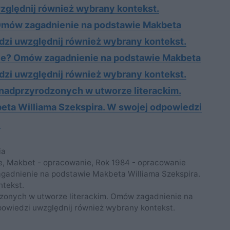
zględnij również wybrany kontekst.
Omów zagadnienie na podstawie Makbeta
dzi uwzględnij również wybrany kontekst.
ie? Omów zagadnienie na podstawie Makbeta
dzi uwzględnij również wybrany kontekst.
k nadprzyrodzonych w utworze literackim.
ta Williama Szekspira. W swojej odpowiedzi
.
ia
e
,
Makbet - opracowanie
,
Rok 1984 - opracowanie
gadnienie na podstawie Makbeta Williama Szekspira.
ntekst.
dzonych w utworze literackim. Omów zagadnienie na
owiedzi uwzględnij również wybrany kontekst.