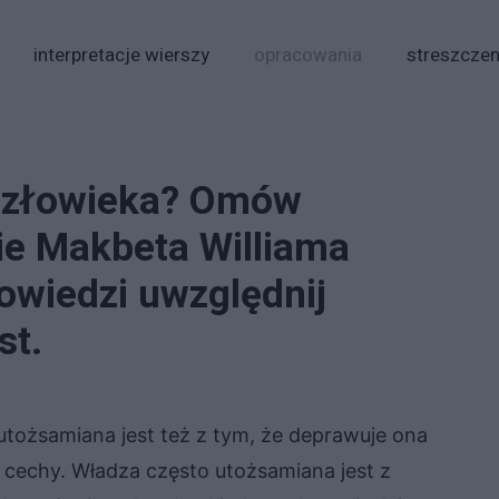
interpretacje wierszy
opracowania
streszczen
człowieka? Omów
ie Makbeta Williama
owiedzi uwzględnij
st.
utożsamiana jest też z tym, że deprawuje ona
 cechy. Władza często utożsamiana jest z