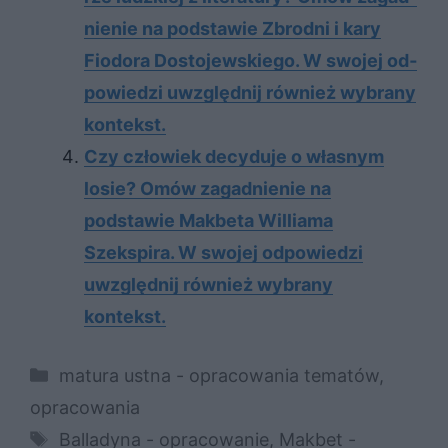
nie­nie na pod­sta­wie Zbrod­ni i kary
Fio­do­ra Do­sto­jew­skie­go. W swo­jej od­
po­wie­dzi uwzględ­nij rów­nież wy­bra­ny
kon­tekst.
Czy człowiek decyduje o własnym
losie? Omów zagadnienie na
podstawie Makbeta Williama
Szekspira. W swojej odpowiedzi
uwzględnij również wybrany
kontekst.
Kategorie
matura ustna - opracowania tematów
,
opracowania
Tagi
Balladyna - opracowanie
,
Makbet -