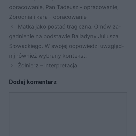
opracowanie
,
Pan Tadeusz - opracowanie
,
Zbrodnia i kara - opracowanie
Mat­ka jako po­stać tra­gicz­na. Omów za­
gad­nie­nie na pod­sta­wie Bal­la­dy­ny Ju­liu­sza
Sło­wac­kie­go. W swo­jej od­po­wie­dzi uwzględ­
nij rów­nież wy­bra­ny kon­tekst.
Żołnierz – interpretacja
Dodaj komentarz
Komentarz