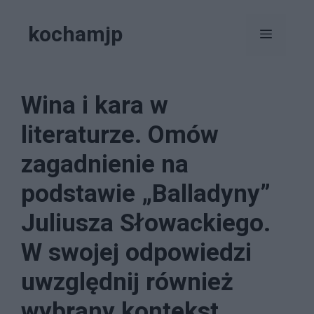
Przejdź
kochamjp
do
Menu
treści
Wina i kara w
literaturze. Omów
zagadnienie na
podstawie „Balladyny”
Juliusza Słowackiego.
W swojej odpowiedzi
uwzględnij również
wybrany kontekst.