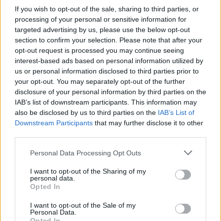
kontekście motywu winy i kary jest „Zbrodnia
If you wish to opt-out of the sale, sharing to third parties, or
i kara” Fiodora Dostojewskiego. Dzieło to jest
processing of your personal or sensitive information for
targeted advertising by us, please use the below opt-out
studium psychiki człowieka, który popełnił
section to confirm your selection. Please note that after your
morderstwo i żył dręczony wyrzutami
opt-out request is processed you may continue seeing
interest-based ads based on personal information utilized by
sumienia. Początkowo
Raskolnikow
sądził, że
us or personal information disclosed to third parties prior to
zabijając lichwiarkę siekierą uczynił świat
your opt-out. You may separately opt-out of the further
disclosure of your personal information by third parties on the
lepszym, a jego wina nie zasługuje na karę.
IAB’s list of downstream participants. This information may
Jednak wyrzuty sumienia oraz jego ukochana
also be disclosed by us to third parties on the
IAB’s List of
Downstream Participants
that may further disclose it to other
Sonia uświadomiły mu, że dopuścił się
third parties.
potwornej zbrodni, która zasługuje na karę.
Personal Data Processing Opt Outs
Raskolnikow ostatecznie przyznał się do
I want to opt-out of the Sharing of my
winy i odbył swoją karę. Dzięki temu opuściły
personal data.
Opted In
go wyrzuty sumienia, dręczące mężczyznę
I want to opt-out of the Sale of my
każdego dnia od czasu popełnienia zbrodni.
Personal Data.
Opted In