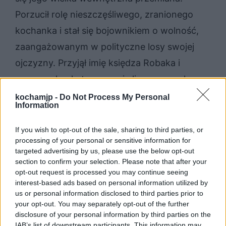
Porzucił rolę nieszczęśliwego, zranionego
kochanka i stał się bojownikiem o wolność,
zaangażowanym w polityczne losy swojej
ojczyzny. Przyjął imię księdza Robaka i
rozpoczął pokutę za swoje liczne grzechy.
Najpierw zaciągnął się do armii Napoleona i
kochamjp -
Do Not Process My Personal
Information
wraz z nim walczył zbrojnie o wolność, w
czym przydały mu się jego liczne
If you wish to opt-out of the sale, sharing to third parties, or
processing of your personal or sensitive information for
umiejętności strzeleckie. Starał się także
targeted advertising by us, please use the below opt-out
wspomóc rodzinę Horeszków i po śmierci
section to confirm your selection. Please note that after your
opt-out request is processed you may continue seeing
Ewy zajął się jej osieroconą córką,
Zosią
. Po
interest-based ads based on personal information utilized by
jakimś czasie Soplica powrócił na Litwę,
us or personal information disclosed to third parties prior to
your opt-out. You may separately opt-out of the further
próbując przygotować ją na nadejście
disclosure of your personal information by third parties on the
Napoleona i na wywołanie powstania
IAB’s list of downstream participants. This information may