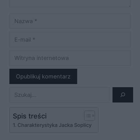
Nazwa
E-
mail
Witryna
internetowa
Szukaj
Spis treści
Charakterystyka Jacka Soplicy