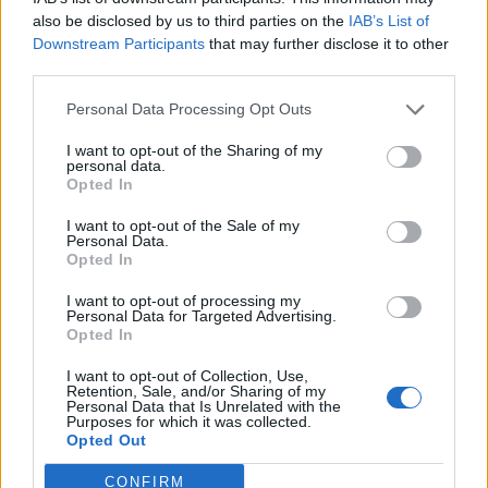
also be disclosed by us to third parties on the
IAB’s List of
przeciwko Moskalom. Posługiwał się wciąż
Downstream Participants
that may further disclose it to other
imieniem księdza Robaka. W ten sposób
third parties.
chciał odpokutować swoje grzechy i
Personal Data Processing Opt Outs
uratować ojczyznę z rąk zaborców. Był też
I want to opt-out of the Sharing of my
personal data.
zupełnie innym człowiekiem od tego, który
Opted In
przed laty opuścił Soplicowo. Ostatecznie
I want to opt-out of the Sale of my
Jacek zginął, broniąc Hrabiego, ostatniego z
Personal Data.
Opted In
Horeszków, przed postrzałem. wyspowiadał
I want to opt-out of processing my
się także Gerwazemu ze swego życia i
Personal Data for Targeted Advertising.
Opted In
uzyskał jego wybaczenie.
I want to opt-out of Collection, Use,
Retention, Sale, and/or Sharing of my
Personal Data that Is Unrelated with the
Jacek Soplica to bohater, który ulega
Purposes for which it was collected.
Opted Out
ogromnej metamorfozie. Na początku jest
człowiekiem porywczym, kłótliwym, a nawet
CONFIRM