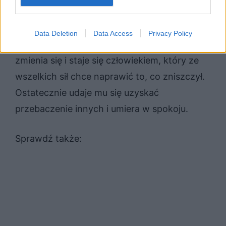
czasami agresywnym. Z tego powodu
popełnia największy błąd swojego życia,
Data Deletion
Data Access
Privacy Policy
mordując Stolnika. Od tego momentu Jacek
zmienia się i staje się człowiekiem, który ze
wszelkich sił chce naprawić to, co zniszczył.
Ostatecznie udaje mu się uzyskać
przebaczenie innych i umiera w spokoju.
Sprawdź także: