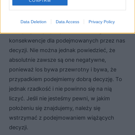
CONFIRM
na śmierć.
Jak widać błędny osąd sytuacji życiowej, w
Data Deletion
Data Access
Privacy Policy
której się znajdujemy, zawsze ma ogromne
konsekwencje dla podejmowanych przez nas
decyzji. Nie można jednak powiedzieć, że
absolutnie zawsze są one negatywne,
ponieważ los bywa przewrotny i bywa, że
przypadkiem podejmiemy dobrą decyzję. To
jednak rzadkość i nie powinno się na nią
liczyć. Jeśli nie jesteśmy pewni, w jakim
położeniu się znajdujemy, należy się
wstrzymać z podejmowaniem wiążących
decyzji.