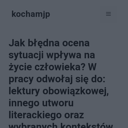
Przejdź
kochamjp
do
Menu
treści
Jak błędna ocena
sytuacji wpływa na
życie człowieka? W
pracy odwołaj się do:
lektury obowiązkowej,
innego utworu
literackiego oraz
wybranych kontekstów.