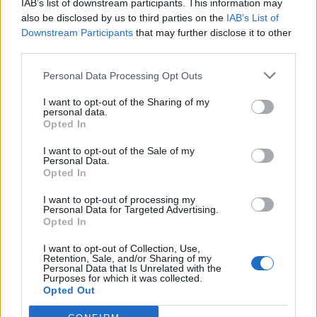
IAB’s list of downstream participants. This information may
Słowackiego. Po duchowej przemianie
also be disclosed by us to third parties on the
IAB’s List of
doświadczonej na górze Mount Blanc,
Downstream Participants
that may further disclose it to other
third parties.
uwierzył, że jest w stanie samodzielnie
walczyć o niepodległość Polski i wyzwolić
Personal Data Processing Opt Outs
swój kraj. Gdy zawiódł się na warszawskich
I want to opt-out of the Sharing of my
personal data.
konspiratorach, postanowił w pojedynkę
Opted In
dokonać zamachu na cara, wierząc, że w ten
I want to opt-out of the Sale of my
Personal Data.
sposób uwolni swój kraj. Był przekonany, że
Opted In
dla Polski jest w stanie zrobić wszystko. Nie
I want to opt-out of processing my
Personal Data for Targeted Advertising.
wziął jednak pod uwagę, że czym innym jest
Opted In
usunięcie postaci politycznej cara, a czym
I want to opt-out of Collection, Use,
innym odebranie życia realnemu człowiekowi.
Retention, Sale, and/or Sharing of my
Personal Data that Is Unrelated with the
Ostatecznie Kordian poniósł porażkę, nie
Purposes for which it was collected.
Opted Out
dokonał zamachu, został pojmany i skazany