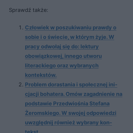
Sprawdź także:
Człowiek w poszukiwaniu prawdy o
sobie i o świecie, w którym żyje. W
pracy odwołaj się do: lektury
obowiązkowej, innego utworu
literackiego oraz wybranych
kontekstów.
Pro­blem do­ra­sta­nia i spo­łecz­nej ini­
cja­cji bo­ha­te­ra. Omów za­gad­nie­nie na
pod­sta­wie Przed­wio­śnia Ste­fa­na
Żerom­skie­go. W swo­jej od­po­wie­dzi
uwzględ­nij rów­nież wy­bra­ny kon­
tekst.