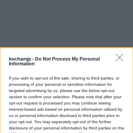
kochamjp -
Do Not Process My Personal
Information
If you wish to opt-out of the sale, sharing to third parties, or
processing of your personal or sensitive information for
targeted advertising by us, please use the below opt-out
section to confirm your selection. Please note that after your
opt-out request is processed you may continue seeing
W błędnym przekonaniu o sobie samym tkwił
interest-based ads based on personal information utilized by
us or personal information disclosed to third parties prior to
również
Kordian
, tytułowy bohater
your opt-out. You may separately opt-out of the further
legendarnego dramatu autorstwa Juliusza
disclosure of your personal information by third parties on the