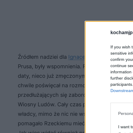
kochamjp
If you wish 
sensitive in
Źródłem nadziei dla
Ignacego Rzeckiego
, je
confirm you
continue se
Prusa, były wspomnienia. Rzecki był subiekte
information 
daty, nieco już zmęczonym zawirowaniami życi
further disc
participants
chwile poświęcał na rozmowy z Wokulskim lu
Downstream 
przedłużających się zaborów. Wspominał młod
Wiosny Ludów. Cały czas pokładał nadzieję na 
władcy, mimo że nic nie wskazywało na takie 
Persona
pomagało Rzeckiemu mieć jakiś cel, na cokol
I want t
Jak więc widać również przeszłość, nawet w 