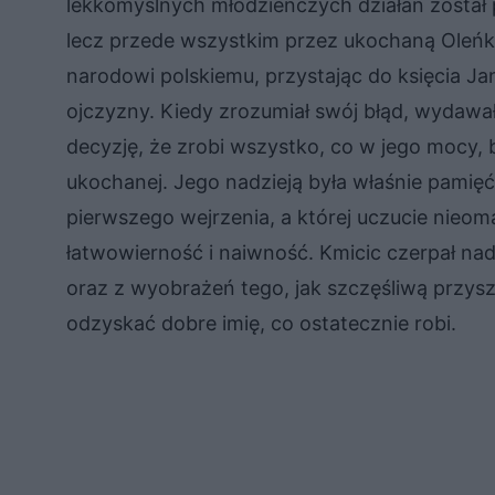
lekkomyślnych młodzieńczych działań został p
lecz przede wszystkim przez ukochaną Oleńkę
narodowi polskiemu, przystając do księcia Jan
ojczyzny. Kiedy zrozumiał swój błąd, wydawało
decyzję, że zrobi wszystko, co w jego mocy, 
ukochanej. Jego nadzieją była właśnie pamięć
pierwszego wejrzenia, a której uczucie nieom
łatwowierność i naiwność. Kmicic czerpał na
oraz z wyobrażeń tego, jak szczęśliwą przysz
odzyskać dobre imię, co ostatecznie robi.