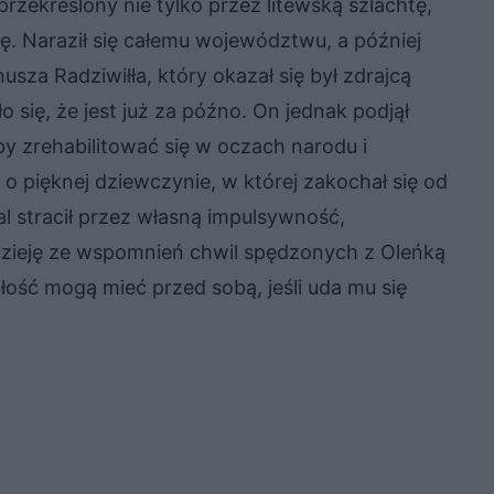
rzekreślony nie tylko przez litewską szlachtę,
. Naraził się całemu województwu, a później
usza Radziwiłła, który okazał się był zdrajcą
 się, że jest już za późno. On jednak podjął
by zrehabilitować się w oczach narodu i
 o pięknej dziewczynie, w której zakochał się od
al stracił przez własną impulsywność,
dzieję ze wspomnień chwil spędzonych z Oleńką
łość mogą mieć przed sobą, jeśli uda mu się