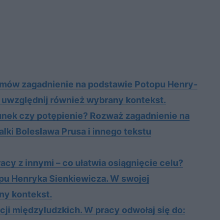
. Omów za­gad­nie­nie na pod­sta­wie Po­to­pu Hen­ry­
i uwzględ­nij rów­nież wy­bra­ny kon­tekst.
cunek czy potępienie? Rozważ zagadnienie na
lki Bolesława Prusa i innego tekstu
cy z innymi – co ułatwia osiągnięcie celu?
u Henryka Sienkiewicza. W swojej
ny kontekst.
­cji mię­dzy­ludz­kich. W pra­cy od­wo­łaj się do: