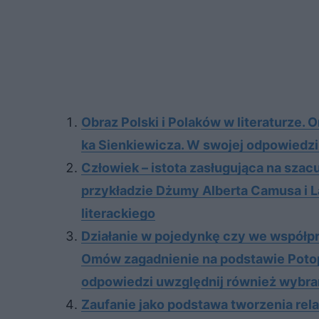
Ob­raz Pol­ski i Po­la­ków w li­te­ra­tu­rze
ka Sien­kie­wi­cza. W swo­jej od­po­wie­dz
Człowiek – istota zasługująca na sza
przykładzie Dżumy Alberta Camusa i La
literackiego
Działanie w pojedynkę czy we współpra
Omów zagadnienie na podstawie Potop
odpowiedzi uwzględnij również wybra
Za­ufa­nie jako pod­sta­wa two­rze­nia re­la