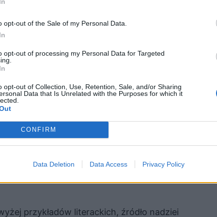
In
 nadzieję.
o opt-out of the Sale of my Personal Data.
In
 mieście, Oranie, które zostaje dotknięte
to opt-out of processing my Personal Data for Targeted
ika i społeczny chaos po pewnym czasie
ing.
In
ę, dzięki którym ostatecznie udaje się opanować
o opt-out of Collection, Use, Retention, Sale, and/or Sharing
 nadziei dawało mieszkańcom Oranu przeczucie,
ersonal Data that Is Unrelated with the Purposes for which it
lected.
a na dżumę, nad którą prace jednak wydłużały
Out
mentem epidemii była solidarność i współpraca
CONFIRM
się w kordony pomocnicze, by zdrowi mogli
 to ułatwiali opanowanie gorączki. Historia
Data Deletion
Data Access
Privacy Policy
ło się opanować, nie bez udziału ludzi, którzy
żej przykładów literackich, źródło nadziei