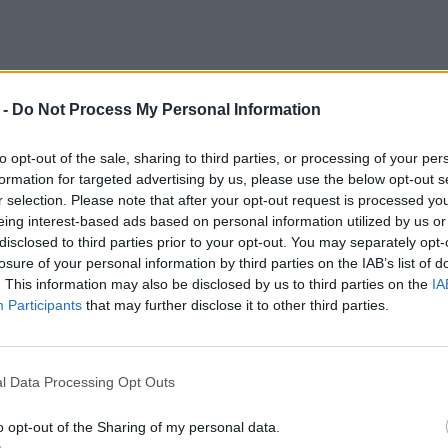
 -
Do Not Process My Personal Information
to opt-out of the sale, sharing to third parties, or processing of your per
formation for targeted advertising by us, please use the below opt-out s
dnego z głównych bohaterów
Lalki
Bolesława
r selection. Please note that after your opt-out request is processed y
eing interest-based ads based on personal information utilized by us or
m w sklepie Wokulskiego, człowiekiem starszej
disclosed to third parties prior to your opt-out. You may separately opt-
a i nie posiadającym bliskich. Wolne od pracy
losure of your personal information by third parties on the IAB’s list of
. This information may also be disclosed by us to third parties on the
IA
b spisywanie pamiętników. Cierpiał z powodu
Participants
that may further disclose it to other third parties.
zieńczą wielką miłość oraz walkę w czasie
odzyskanie niepodległości we Francji oraz jej
możliwości na arenie politycznej. To jednak
l Data Processing Opt Outs
wiek czekać, być przekonanym o sensie pracy.
o opt-out of the Sharing of my personal data.
nieco wyimaginowanej wersji, jest w stanie być