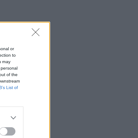
sonal or
ection to
ou may
 personal
out of the
 downstream
B’s List of