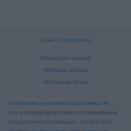
Lalka – streszczenie
Wiersze do recytacji
Wiersze o wiośnie
Wiersze dla dzieci
Prawda jako wyzwanie dla człowieka. W
pracy odwołaj się do: lektury obowiązkowej,
innego utworu literackiego – może to być