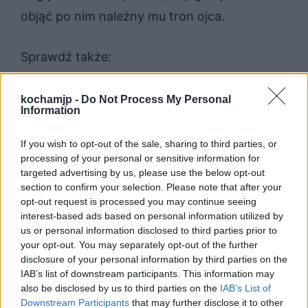
objąć po nim należny mu tron ojca.
Sprawdź także:
kochamjp -
Do Not Process My Personal
Information
If you wish to opt-out of the sale, sharing to third parties, or
processing of your personal or sensitive information for
targeted advertising by us, please use the below opt-out
section to confirm your selection. Please note that after your
opt-out request is processed you may continue seeing
interest-based ads based on personal information utilized by
us or personal information disclosed to third parties prior to
your opt-out. You may separately opt-out of the further
disclosure of your personal information by third parties on the
IAB’s list of downstream participants. This information may
also be disclosed by us to third parties on the
IAB’s List of
Downstream Participants
that may further disclose it to other