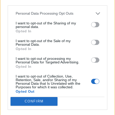
third parties.
Personal Data Processing Opt Outs
I want to opt-out of the Sharing of my
personal data.
Opted In
Makbet – charakterystyka
I want to opt-out of the Sale of my
Personal Data.
Napisz rozprawkę, w której rozważysz
Opted In
wpływ trudnych doświadczeń na
I want to opt-out of processing my
Personal Data for Targeted Advertising.
życie bohaterów wybranej lektury
Opted In
obowiązkowej oraz innego utworu
I want to opt-out of Collection, Use,
literackiego
Retention, Sale, and/or Sharing of my
Personal Data that Is Unrelated with the
Purposes for which it was collected.
Napisz rozprawkę, w której
Opted Out
udowodnisz, że bohaterowie literaccy
CONFIRM
ponosili konsekwencje swoich
życiowych wyborów. W argumentacji