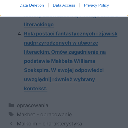
Data Deletion
Data Access
Privacy Policy
wykorzystaj znajomość wybranej
lektury obowiązkowej i innego utworu
literackiego
Rola postaci fantastycznych i zjawisk
nadprzyrodzonych w utworze
literackim. Omów zagadnienie na
podstawie Makbeta Williama
Szekspira. W swojej odpowiedzi
uwzględnij również wybrany
kontekst.
Kategorie
opracowania
Tagi
Makbet - opracowanie
Malkolm – charakterystyka