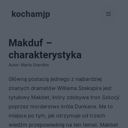
Przejdź
kochamjp
do
Menu
treści
Makduf –
charakterystyka
Autor: Marta Grandke
Główną postacią jednego z najbardziej
znanych dramatów Williama Szekspira jest
tytułowy Makbet, który zdobywa tron Szkocji
poprzez morderstwo króla Dunkana. Ma to
miejsce po tym, jak otrzymuje od trzech
wiedźm przepowiednię na ten temat. Makbet