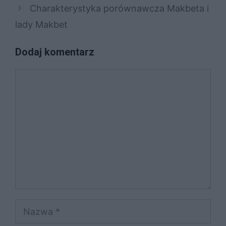
Charakterystyka porównawcza Makbeta i
lady Makbet
Dodaj komentarz
Komentarz
Nazwa