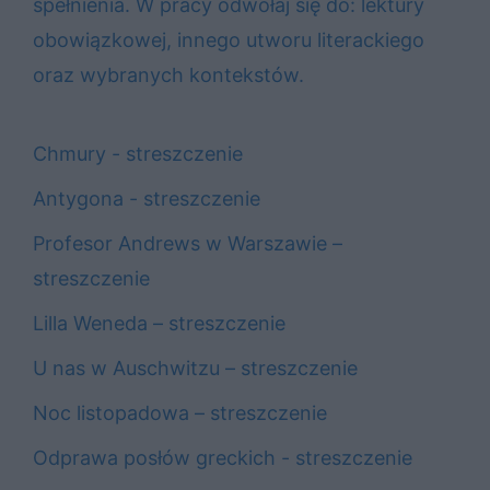
spełnienia. W pracy odwołaj się do: lektury
obowiązkowej, innego utworu literackiego
oraz wybranych kontekstów.
Chmury - streszczenie
Antygona - streszczenie
Profesor Andrews w Warszawie –
streszczenie
Lilla Weneda – streszczenie
U nas w Auschwitzu – streszczenie
Noc listopadowa – streszczenie
Odprawa posłów greckich - streszczenie