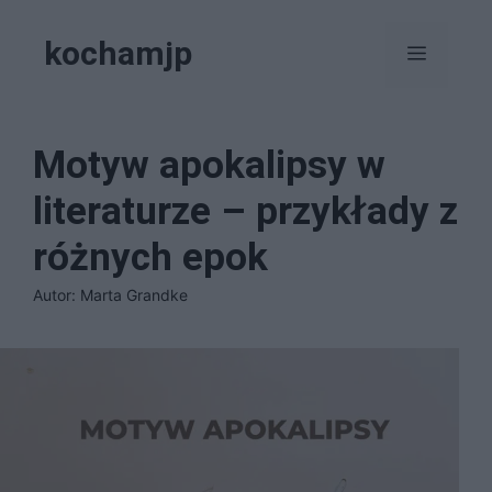
Przejdź
kochamjp
do
Menu
treści
Motyw apokalipsy w
literaturze – przykłady z
różnych epok
Autor: Marta Grandke