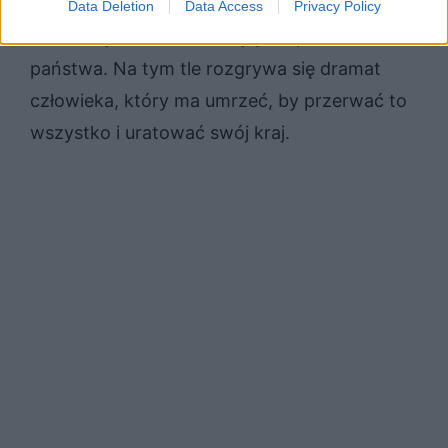
prostu przetrwać. Pojawiają się znaki,
Data Deletion
Data Access
Privacy Policy
świadczące o nadchodzącym upadku
państwa. Na tym tle rozgrywa się dramat
człowieka, który ma umrzeć, by przerwać to
wszystko i uratować swój kraj.