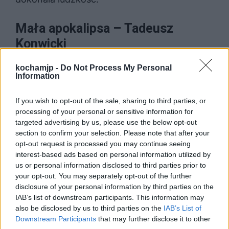
Mała apokalipsa – Tadeusz
Konwicki
kochamjp -
Do Not Process My Personal
U Konwickiego apokalipsa oznacza pewien
Information
schyłek i koniec świata, jaki zna ludzkość.
If you wish to opt-out of the sale, sharing to third parties, or
Jest to więc koniec cywilizacji, którą określić
processing of your personal or sensitive information for
można jako miejską. Wszędzie brakuje
targeted advertising by us, please use the below opt-out
section to confirm your selection. Please note that after your
produktów, sklepy straszą pustkami, główny
opt-out request is processed you may continue seeing
bohater nie może nawet ustalić daty. W
interest-based ads based on personal information utilized by
us or personal information disclosed to third parties prior to
mieście panuje chaos, a obywatele są
your opt-out. You may separately opt-out of the further
zastraszeni przez bezkarną władzę.
disclosure of your personal information by third parties on the
IAB’s list of downstream participants. This information may
Dodatkowo w powieści jest ukazana
also be disclosed by us to third parties on the
IAB’s List of
apokalipsa w wymiarze jednostkowym –
Downstream Participants
that may further disclose it to other