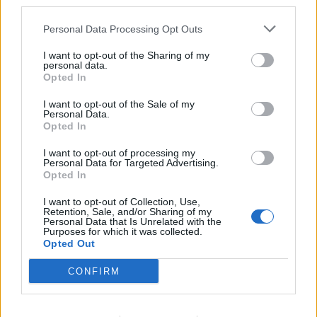
third parties.
bohater utworu otrzymuje od władz opozycji
rozkaz samospalenia się i poświęcenia
Personal Data Processing Opt Outs
swojego życia w imię zwrócenia uwagi na
I want to opt-out of the Sharing of my
personal data.
sytuację kraju i w ramach protestu przeciwko
Opted In
władzy. Oznacza to, że świat bohatera
I want to opt-out of the Sale of my
Personal Data.
kończy się, panuje w nim chaos, jest to dla
Opted In
niego ogromna tragedia.
I want to opt-out of processing my
Personal Data for Targeted Advertising.
Opted In
Apokalipsa jest w tym utworze zapowiedzią
I want to opt-out of Collection, Use,
końca świata, który nie jest w stanie
Retention, Sale, and/or Sharing of my
Personal Data that Is Unrelated with the
funkcjonować pod totalitarnymi rządami. Ze
Purposes for which it was collected.
Opted Out
względu na charakter panującej władzy w
CONFIRM
kraju upadły wszelkie zasady, nie ma w nim
miejsca na moralność, ludzie próbują po