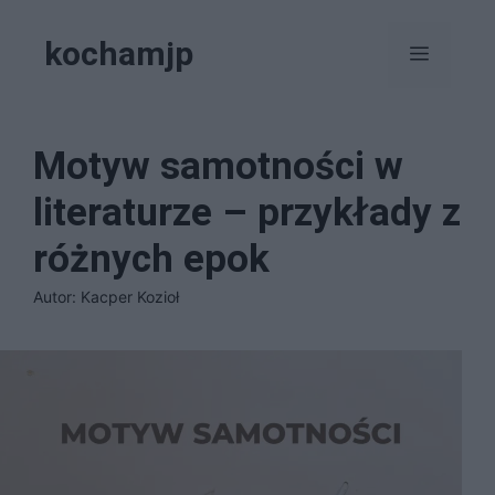
Przejdź
kochamjp
do
Menu
treści
Motyw samotności w
literaturze – przykłady z
różnych epok
Autor: Kacper Kozioł