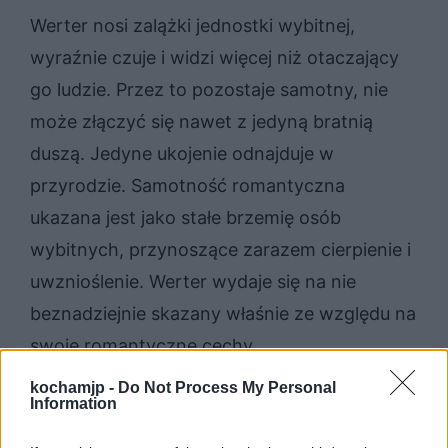
Werter nosi zalążki jednostki wybitnej,
wyraźnie czuje i widzi więcej niż otaczający
go ludzie. Przez to pozostaje samotny, nie
może złączyć się nawet z jedyną bratnią
duszą. Jedyne ukojenie odnajduje w
przyrodzie. Samotność romantyczna
ukazana jest jako stałe brzemię osób
wybitnych, przynoszące zarazem cierpienie i
uwznioślenie. Werter wydaje się na nie
beznadziejnie skazany właśnie ze względu na
swoje romantyczne cechy.
kochamjp -
Do Not Process My Personal
Information