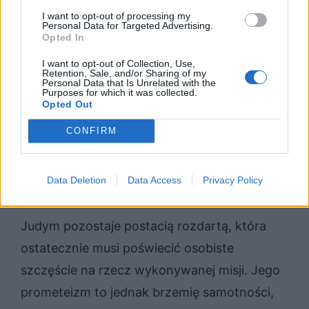
I want to opt-out of processing my
Personal Data for Targeted Advertising.
Pozytywizm lansował wiele idei, w tym
Opted In
również
prometeizm
. Poświęcenie wybitnej
I want to opt-out of Collection, Use,
Retention, Sale, and/or Sharing of my
postaci dla dobra ogółu pokazane zostało
Personal Data that Is Unrelated with the
Purposes for which it was collected.
m.in. poprzez
Tomasza Judyma
w Ludziach
Opted Out
bezdomnych. Wybitny lekarz, którego
CONFIRM
pozytywistyczne podejście do najuboższych
warstw społecznych nie znajduje posłuchu
Data Deletion
Data Access
Privacy Policy
wśród kolegów po fachu.
Judym pozostaje postacią rozdartą, która
ostatecznie musi poświecić osobiste
szczęście na rzecz wykonywanej misji. Jego
prometeizm to jednak brzemię samotności,