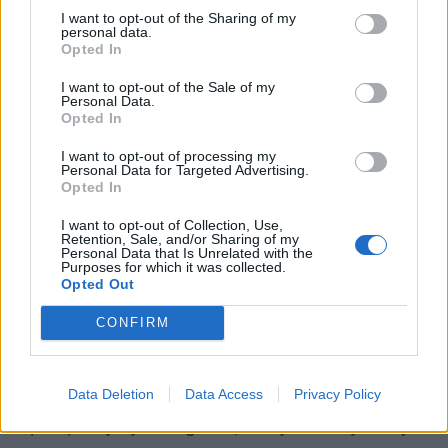
I want to opt-out of the Sharing of my
personal data.
Opted In
I want to opt-out of the Sale of my
Personal Data.
Opted In
I want to opt-out of processing my
Personal Data for Targeted Advertising.
Opted In
I want to opt-out of Collection, Use,
Retention, Sale, and/or Sharing of my
Personal Data that Is Unrelated with the
Purposes for which it was collected.
Opted Out
Wesele – Stanisław Wyspiański
CONFIRM
W „Weselu” Wyspiańskiego wieś i
społeczność chłopska przedstawione są z
Data Deletion
Data Access
Privacy Policy
perspektywy inteligenta, który zachwyca się