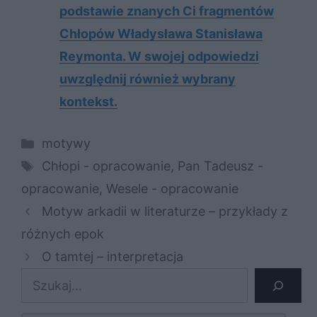
podstawie znanych Ci fragmentów
Chłopów Władysława Stanisława
Reymonta. W swojej odpowiedzi
uwzględnij również wybrany
kontekst.
Kategorie
motywy
Tagi
Chłopi - opracowanie
,
Pan Tadeusz -
opracowanie
,
Wesele - opracowanie
Motyw arkadii w literaturze – przykłady z
różnych epok
O tamtej – interpretacja
Szukaj