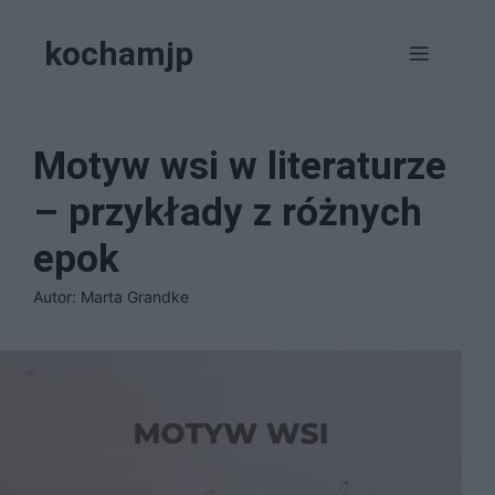
Przejdź
kochamjp
do
Menu
treści
Motyw wsi w literaturze
– przykłady z różnych
epok
Autor: Marta Grandke