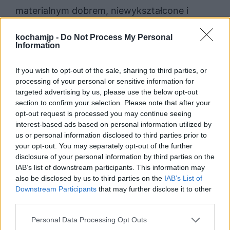
materialnym dobrem, niewykształcone i
wrogo odnoszące się do obcych. „Chłopi” są
kochamjp -
Do Not Process My Personal
więc kompleksowym obrazem polskiej wsi, ze
Information
wszystkimi jej zaletami i wadami. Opisana jest
If you wish to opt-out of the sale, sharing to third parties, or
ona w sposób naturalistyczny, co sprawia, że
processing of your personal or sensitive information for
jest to portret bardzo bliski temu, jak
targeted advertising by us, please use the below opt-out
section to confirm your selection. Please note that after your
naprawdę taka wieś mogła w swoim czasie
opt-out request is processed you may continue seeing
interest-based ads based on personal information utilized by
wyglądać.
us or personal information disclosed to third parties prior to
your opt-out. You may separately opt-out of the further
disclosure of your personal information by third parties on the
IAB’s list of downstream participants. This information may
also be disclosed by us to third parties on the
IAB’s List of
Downstream Participants
that may further disclose it to other
third parties.
Personal Data Processing Opt Outs