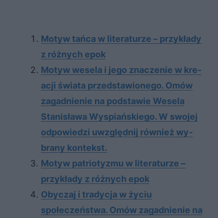
Motyw tańca w literaturze – przykłady
z różnych epok
Mo­tyw we­se­la i jego zna­cze­nie w kre­
acji świa­ta przed­sta­wio­ne­go. Omów
za­gad­nie­nie na pod­sta­wie We­se­la
Sta­ni­sła­wa Wy­spiań­skie­go. W swo­jej
od­po­wie­dzi uwzględ­nij rów­nież wy­
bra­ny kon­tekst.
Motyw patriotyzmu w literaturze –
przykłady z różnych epok
Obyczaj i tradycja w życiu
społeczeństwa. Omów zagadnienie na