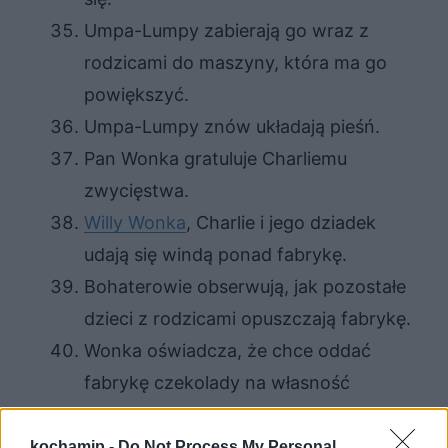
Umpa-Lumpy zabierają go wraz z
rodzicami do maszyny, która ma go
powiększyć.
Umpa-Lumpy znów układają pieśń.
Pan Wonka gratuluje Charliemu
zwycięstwa.
Willy Wonka
, Charlie i jego dziadek
udają się windą ponad fabrykę.
Bohaterowie obserwują, jak pozostałe
dzieci z rodzicami opuszczają fabrykę.
Wonka oświadcza, że chce oddać
fabrykę czekolady na własność
Charliemu, ponieważ czuje się staro.
Charlie zgadza się pod warunkiem, że
kochamjp -
Do Not Process My Personal