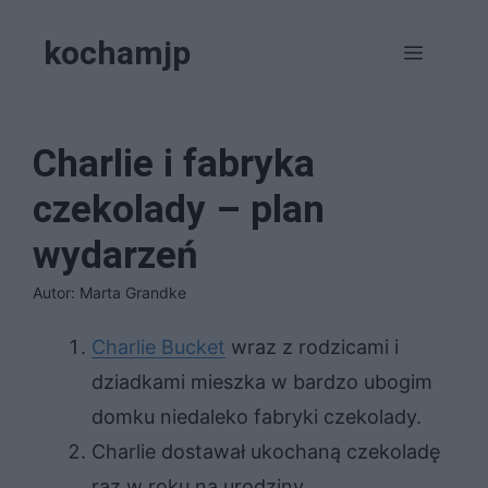
Przejdź
kochamjp
do
Menu
treści
Charlie i fabryka
czekolady – plan
wydarzeń
Autor: Marta Grandke
Charlie Bucket
wraz z rodzicami i
dziadkami mieszka w bardzo ubogim
domku niedaleko fabryki czekolady.
Charlie dostawał ukochaną czekoladę
raz w roku na urodziny.