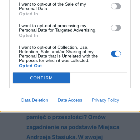
I want to opt-out of the Sale of my
streszczenie
Personal Data.
Opted In
Napisz do dorosłych list, w którym
I want to opt-out of processing my
pomożesz im zrozumieć świat
Personal Data for Targeted Advertising.
Opted In
młodego człowieka
Groteskowy obraz świata. Omów
I want to opt-out of Collection, Use,
Retention, Sale, and/or Sharing of my
Personal Data that Is Unrelated with the
zagadnienie na podstawie znanych Ci
Purposes for which it was collected.
Opted Out
fragmentów Ferdydurke Witolda
Gombrowicza. W swojej odpowiedzi
CONFIRM
uwzględnij również wybrany
kontekst.
Data Deletion
Data Access
Privacy Policy
Jaką wartość dla człowieka ma
pamięć o przeszłości? Omów
zagadnienie na podstawie Miejsca
Andrzeja Stasiuka. W swojej