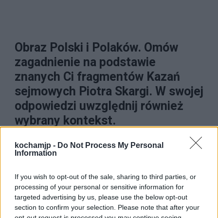
Obraz Polski i Polaków. Omów
zagadnienie na podstawie
znanych Ci fragmentów Kazań
sejmowych Piotra Skargi. W swojej
odpowiedzi uwzględnij również
wybrany kontekst.
kochamjp -
Do Not Process My Personal
Literatura opisuje wiele zbiorowości i zjawisk.
Information
Dzięki tworzeniu jej wielu autorów opisuje
także obraz danego kraju i jego narodu. Nie
If you wish to opt-out of the sale, sharing to third parties, or
processing of your personal or sensitive information for
inaczej wygląda sytuacja w przypadku Polski i
targeted advertising by us, please use the below opt-out
section to confirm your selection. Please note that after your
Polaków. Ich obraz można znaleźć w wielu
opt-out request is processed you may continue seeing