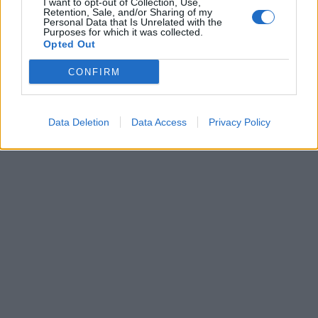
I want to opt-out of Collection, Use,
Retention, Sale, and/or Sharing of my
autorytetach można zauważyć jakieś rysy. To
Personal Data that Is Unrelated with the
Purposes for which it was collected.
jednak rzecz naturalna. Najważniejsze to
Opted Out
umieć pracować nad swoimi wadami i starać
CONFIRM
się je poprawić.
Szukaj
Data Deletion
Data Access
Privacy Policy