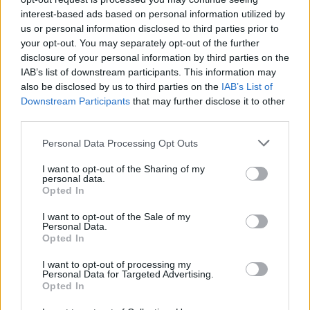
tekstach literackich, tworzonych na
interest-based ads based on personal information utilized by
us or personal information disclosed to third parties prior to
przestrzeni wielu epok.
your opt-out. You may separately opt-out of the further
disclosure of your personal information by third parties on the
IAB’s list of downstream participants. This information may
also be disclosed by us to third parties on the
IAB’s List of
Refleksje o polskich wadach
Downstream Participants
that may further disclose it to other
third parties.
narodowych. Omów zagadnienie
na podstawie znanych Ci
Personal Data Processing Opt Outs
fragmentów Kazań sejmowych
I want to opt-out of the Sharing of my
personal data.
Piotra Skargi. W swojej
Opted In
odpowiedzi uwzględnij również
I want to opt-out of the Sale of my
wybrany kontekst.
Personal Data.
Opted In
Każdy naród ma zarówno wady, jak i zalety.
I want to opt-out of processing my
Personal Data for Targeted Advertising.
Opted In
Tak jak wśród ludzi – nikt nie jest w pełni
kryształowy, nawet na największych