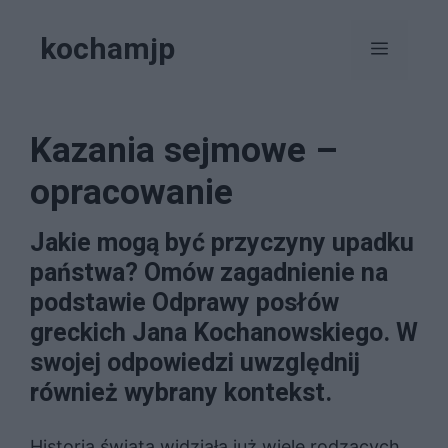
Przejdź
kochamjp
do
Menu
treści
Kazania sejmowe –
opracowanie
Jakie mogą być przyczyny upadku
państwa? Omów zagadnienie na
podstawie Odprawy posłów
greckich Jana Kochanowskiego. W
swojej odpowiedzi uwzględnij
również wybrany kontekst.
Historia świata widziała już wiele rodzących