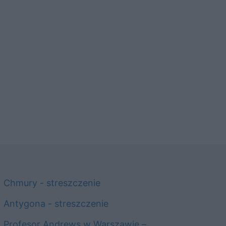
Chmury - streszczenie
Antygona - streszczenie
Profesor Andrews w Warszawie –