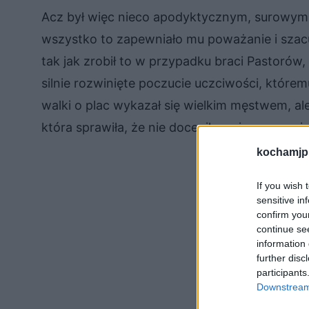
Acz był więc nieco apodyktycznym, surowym,
wszystko to zapewniało mu poważanie i szacu
tak jak zrobił to w przypadku braci Pastorów, 
silnie rozwinięte poczucie uczciwości, któr
walki o plac wykazał się wielkim męstwem, al
która sprawiła, że nie docenił swojego przeciw
kochamjp
If you wish 
sensitive in
confirm you
continue se
information 
further disc
participants
Downstream 