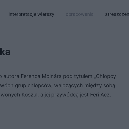
interpretacje wierszy
opracowania
streszczen
yka
o autora Ferenca Molnára pod tytułem „Chłopcy
 dwóch grup chłopców, walczących między sobą
wonych Koszul, a jej przywódcą jest Feri Acz.