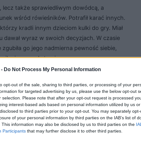
 lecz także sprawiedliwym dowódcą, a
nek wśród rówieśników. Potrafił karać innych.
którzy kradli innym dzieciom kulki do gry. Miał
emu dawał wyraz w swoich decyzjach. W czasie
e zgubiła go jego nadmierna pewność siebie,
nika i przegrał starcie.
 -
Do Not Process My Personal Information
to opt-out of the sale, sharing to third parties, or processing of your per
formation for targeted advertising by us, please use the below opt-out s
r selection. Please note that after your opt-out request is processed y
eing interest-based ads based on personal information utilized by us or
disclosed to third parties prior to your opt-out. You may separately opt-
losure of your personal information by third parties on the IAB’s list of
. This information may also be disclosed by us to third parties on the
IA
Participants
that may further disclose it to other third parties.