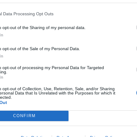
l Data Processing Opt Outs
o początkowego nieprzyjemnego wrażenie. To
o opt-out of the Sharing of my personal data.
dważny, co widać po sposobie, w jaki zarządza
In
 autorytet.
o opt-out of the Sale of my Personal Data.
In
to opt-out of processing my Personal Data for Targeted
ing.
In
o opt-out of Collection, Use, Retention, Sale, and/or Sharing
wne cechy, przykłady
ersonal Data that Is Unrelated with the Purposes for which it
lected.
ie
Out
za ojczyzną. Omów zagadnienie na podstawie
CONFIRM
­jej od­po­wie­dzi uwzględ­nij rów­nież wy­bra­