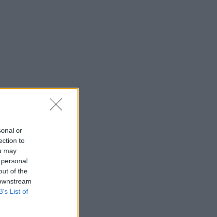
sonal or
ection to
ou may
 personal
out of the
 downstream
B’s List of