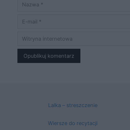
Nazwa
E-
mail
Witryna
internetowa
Lalka – streszczenie
Wiersze do recytacji