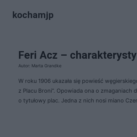
Przejdź
kochamjp
do
treści
Feri Acz – charakteryst
Autor: Marta Grandke
W roku 1906 ukazała się powieść węgierskieg
z Placu Broni”. Opowiada ona o zmaganiach
o tytułowy plac. Jedna z nich nosi miano Czer