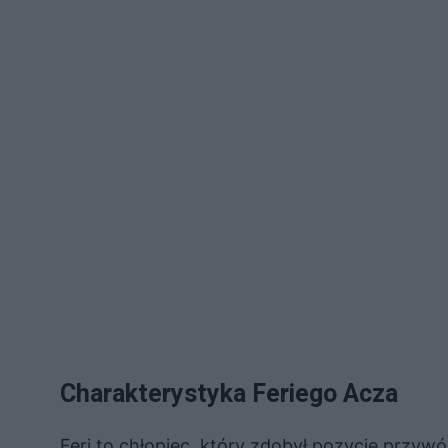
Charakterystyka Feriego Acza
Feri to chłopiec, który zdobył pozycję przyw