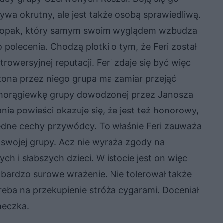
bywa okrutny, ale jest także osobą sprawiedliwą.
hłopak, który samym swoim wyglądem wzbudza
 polecenia. Chodzą plotki o tym, że Feri został
rowersyjnej reputacji. Feri zdaje się być więc
zona przez niego grupa ma zamiar przejąć
 chorągiewkę grupy dowodzonej przez Janosza
ania powieści okazuje się, że jest też honorowy,
ędne cechy przywódcy. To właśnie Feri zauważa
 swojej grupy. Acz nie wyraża zgody na
 i słabszych dzieci. W istocie jest on więc
bardzo surowe wrażenie. Nie tolerował także
reba na przekupienie stróża cygarami. Doceniał
meczka.