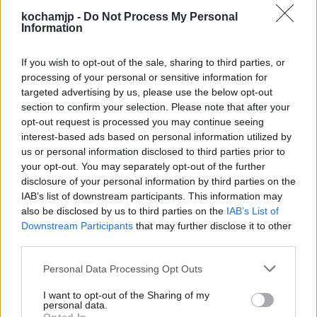
Akademia jest więc budynkiem podzielone na
kochamjp -
Do Not Process My Personal
konkretne obszary, do których nie każdy ma
Information
dostęp. Jest to kwestia uporządkowana tak
If you wish to opt-out of the sale, sharing to third parties, or
samo, jak rytm dnia uczniów i pana Kleksa.
processing of your personal or sensitive information for
Wszystko to jednak odzwierciedla też
targeted advertising by us, please use the below opt-out
section to confirm your selection. Please note that after your
niezwykły charakter i upodobania dyrektora
opt-out request is processed you may continue seeing
Akademii i sprawia, że pobyt w niej jest
interest-based ads based on personal information utilized by
us or personal information disclosed to third parties prior to
wyjątkowy.
your opt-out. You may separately opt-out of the further
disclosure of your personal information by third parties on the
IAB’s list of downstream participants. This information may
also be disclosed by us to third parties on the
IAB’s List of
Downstream Participants
that may further disclose it to other
third parties.
Personal Data Processing Opt Outs
I want to opt-out of the Sharing of my
personal data.