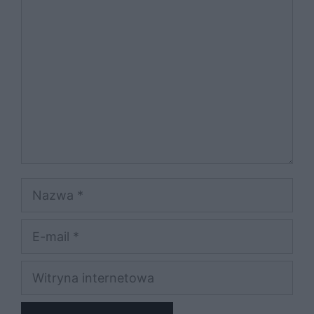
Komentarz
Nazwa
E-
mail
Witryna
internetowa