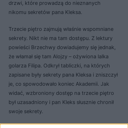
drzwi, które prowadzą do nieznanych
nikomu sekretów pana Kleksa.
Trzecie piętro zajmują właśnie wspomniane
sekrety. Nikt nie ma tam dostępu. Z lektury
powieści Brzechwy dowiadujemy się jednak,
że włamał się tam Alojzy – ożywiona lalka
golarza Filipa. Odkrył tabliczki, na których
zapisane były sekrety pana Kleksa i zniszczył
je, co spowodowało koniec Akademii. Jak
widać, wzbroniony dostęp na trzecie piętro
był uzasadniony i pan Kleks słusznie chronił
swoje sekrety.