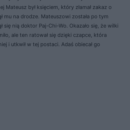
ej Mateusz był księciem, który złamał zakaz o
anął mu na drodze. Mateuszowi została po tym
ął się nią doktor Paj-Chi-Wo. Okazało się, że wilki
iło, ale ten ratował się dzięki czapce, która
ej i utkwił w tej postaci. Adaś obiecał go