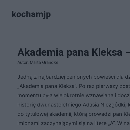
Przejdź
kochamjp
do
treści
Akademia pana Kleksa –
Autor: Marta Grandke
Jedną z najbardziej cenionych powieści dla dz
„Akademia pana Kleksa”. Po raz pierwszy zos
momentu była wielokrotnie wznawiana i doczek
historię dwunastoletniego Adasia Niezgódki, kt
do tytułowej akademii, którą prowadzi pan Kl
imionami zaczynającymi się na literę „A”. W