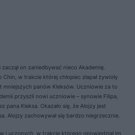
a i zaczął on zaniedbywać nieco Akademię.
Chin, w trakcie której chłopiec złapał żywioły
aset mniejszych panów Kleksów. Uczniowie za to
emii przyszli nowi uczniowie – synowie Filipa,
bez pana Kleksa. Okazało się, że Alojzy jest
sa. Alojzy zachowywał się bardzo niegrzecznie.
ów i uczonych, w trakcie którego opowiedział im,