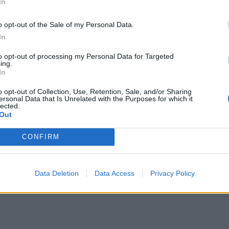
In
ątej, myli się wodą z sokiem, oddawali panu
ajęcia, takie jak kleksografia czy leczenie
o opt-out of the Sale of my Personal Data.
u na obiad chłopcy szukali skarbu w ogrodzie.
In
a w jednej z nich spała Królewna Żabka. Dała
to opt-out of processing my Personal Data for Targeted
ing.
ezione przez nich skarby okazały się
In
o opt-out of Collection, Use, Retention, Sale, and/or Sharing
ersonal Data that Is Unrelated with the Purposes for which it
lected.
Out
fabryki dziur i dziurek, gdzie zwiedzili
am i pakowano różnego rodzaju dziury. Po
CONFIRM
zaatakowana przez muchy. Potem pan Kleks udał
 powrocie nakazał dostawić dwa łóżka w sypialni.
Data Deletion
Data Access
Privacy Policy