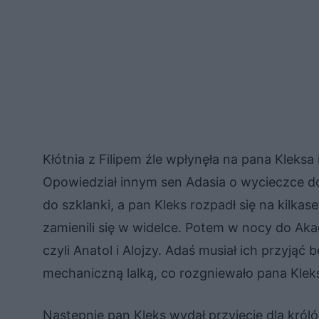
Kłótnia z Filipem źle wpłynęła na pana Kleks
Opowiedział innym sen Adasia o wycieczce do 
do szklanki, a pan Kleks rozpadł się na kilk
zamienili się w widelce. Potem w nocy do Akad
czyli Anatol i Alojzy. Adaś musiał ich przyjąć 
mechaniczną lalką, co rozgniewało pana Klek
Następnie pan Kleks wydał przyjęcie dla król