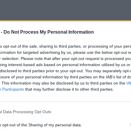
Potrafi on latać, czytać w myślach, a obiady
 -
Do Not Process My Personal Information
farbek. Przechowuje płomyki świec, piegi i sny
 się do rozmiarów dziecka i rano wraca do
to opt-out of the sale, sharing to third parties, or processing of your per
formation for targeted advertising by us, please use the below opt-out s
r selection. Please note that after your opt-out request is processed y
eing interest-based ads based on personal information utilized by us or
k pan Kleks, ale tylko Adasiowi się to udało. Nie
disclosed to third parties prior to your opt-out. You may separately opt-
losure of your personal information by third parties on the IAB’s list of
nie dotarł do Psiego Raju, gdzie spotkał
. This information may also be disclosed by us to third parties on the
IA
m też takie rzeczy jak czekoladowy pomnik
Participants
that may further disclose it to other third parties.
je przewinienia wobec zwierząt. Po kilku dniach
 jak wrócić do Akademii.
l Data Processing Opt Outs
łopcy mogli mieć tylko imiona rozpoczynające
o opt-out of the Sharing of my personal data.