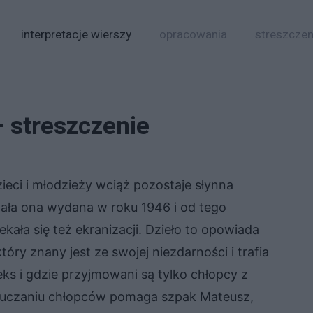
interpretacje wierszy
opracowania
streszczen
 streszczenie
ieci i młodzieży wciąż pozostaje słynna
tała ona wydana w roku 1946 i od tego
ała się też ekranizacji. Dzieło to opowiada
óry znany jest ze swojej niezdarności i trafia
eks i gdzie przyjmowani są tylko chłopcy z
 nauczaniu chłopców pomaga szpak Mateusz,