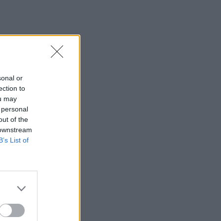
sonal or
ection to
ou may
 personal
out of the
 downstream
B’s List of