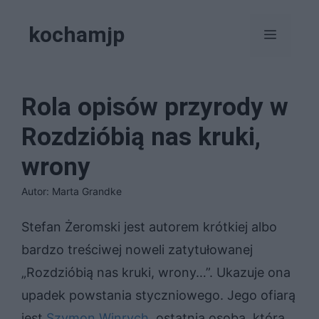
Przejdź
kochamjp
do
Menu
treści
Rola opisów przyrody w
Rozdzióbią nas kruki,
wrony
Autor: Marta Grandke
Stefan Żeromski jest autorem krótkiej albo
bardzo treściwej noweli zatytułowanej
„Rozdzióbią nas kruki, wrony…”. Ukazuje ona
upadek powstania styczniowego. Jego ofiarą
jest
Szymon Winrych
, ostatnia osoba, która