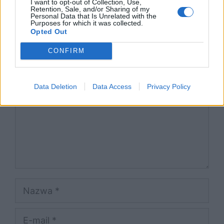
I want to opt-out of Collection, Use,
styczniowym
Retention, Sale, and/or Sharing of my
Personal Data that Is Unrelated with the
Purposes for which it was collected.
Dodaj komentarz
Opted Out
CONFIRM
Komentarz
Data Deletion
Data Access
Privacy Policy
Nazwa
E-