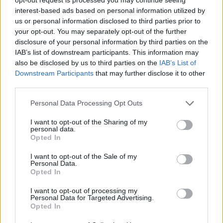
Symbolika tytułu opowiadania
interest-based ads based on personal information utilized by
us or personal information disclosed to third parties prior to
Rozdzióbią nas kruki, wrony
your opt-out. You may separately opt-out of the further
Szymon Winrych – charakterystyka i
disclosure of your personal information by third parties on the
IAB’s list of downstream participants. This information may
ocena
also be disclosed by us to third parties on the
IAB’s List of
Ocena postępowania chłopa w
Downstream Participants
that may further disclose it to other
third parties.
Rozdzióbią nas kruki, wrony
Personal Data Processing Opt Outs
Kategorie
opracowania
I want to opt-out of the Sharing of my
personal data.
Tagi
Rozdzióbią nas kruki, wrony -
Opted In
opracowanie
I want to opt-out of the Sale of my
Personal Data.
Ocena postępowania chłopa w
Opted In
Rozdzióbią nas kruki, wrony
I want to opt-out of processing my
Stosunek Żeromskiego do walki z
Personal Data for Targeted Advertising.
Opted In
zaborcami i udziału Polaków w powstaniu