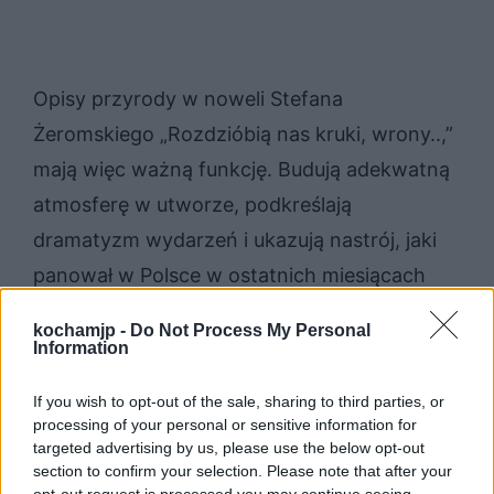
Opisy przyrody w noweli Stefana
Żeromskiego „Rozdzióbią nas kruki, wrony..,”
mają więc ważną funkcję. Budują adekwatną
atmosferę w utworze, podkreślają
dramatyzm wydarzeń i ukazują nastrój, jaki
panował w Polsce w ostatnich miesiącach
nieudanego powstania styczniowego.
kochamjp -
Do Not Process My Personal
Information
Sprawdź także:
If you wish to opt-out of the sale, sharing to third parties, or
processing of your personal or sensitive information for
Rozdzióbią nas kruki, wrony – plan
targeted advertising by us, please use the below opt-out
section to confirm your selection. Please note that after your
wydarzeń
opt-out request is processed you may continue seeing