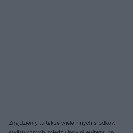
Znajdziemy tu także wiele innych środków
stylistycznych, między innymi
epitety
, np.: