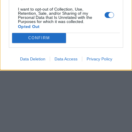
z jego erotyków były tak śmiałe, że wręcz
I want to opt-out of Collection, Use,
Retention, Sale, and/or Sharing of my
zakazywano czytania ich młodym
Personal Data that Is Unrelated with the
Purposes for which it was collected.
panienkom. Wzbudzał kontrowersje i uwodził,
Opted Out
ale żadna z kobiet nie zdołała stworzyć z nim
CONFIRM
rodziny i stabilnego związku.
Data Deletion
Data Access
Privacy Policy