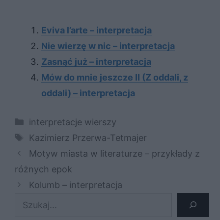
Eviva l’arte – interpretacja
Nie wierzę w nic – interpretacja
Zasnąć już – interpretacja
Mów do mnie jeszcze II (Z oddali, z
oddali) – interpretacja
Kategorie
interpretacje wierszy
Tagi
Kazimierz Przerwa-Tetmajer
Motyw miasta w literaturze – przykłady z
różnych epok
Kolumb – interpretacja
Szukaj