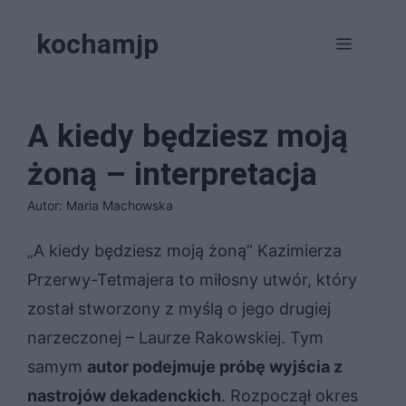
Przejdź
kochamjp
do
Menu
treści
A kiedy będziesz moją
żoną – interpretacja
Autor: Maria Machowska
„A kiedy będziesz moją żoną” Kazimierza
Przerwy-Tetmajera to miłosny utwór, który
został stworzony z myślą o jego drugiej
narzeczonej – Laurze Rakowskiej. Tym
samym
autor podejmuje próbę wyjścia z
nastrojów dekadenckich
. Rozpoczął okres