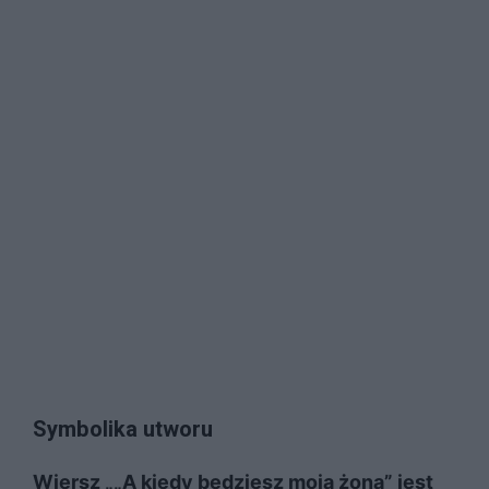
Symbolika utworu
Wiersz „„A kiedy będziesz moją żoną” jest