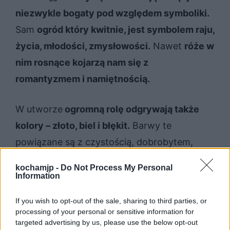
niezwykle bogaty pod względem symboliki.
Sam
ogród który kwitnie, jest symbolem raju,
życia, młodości, zmysłowości.
Nawet
róże w
nim rosnące kojarzą nam się z
romantyzmem i namiętnością.
W utworze
ogromną rolę odgrywają także
kolory – złoto, biel i błękit.
Barwy te
powiązane są z czystością, dobrobytem,
czymś niewinnym, uduchowionym, boską
kochamjp -
Do Not Process My Personal
przestrzenią. Wspomniany
narcyz to symbol
Information
triumfu i radości życia
. Z kolei
kwiat lipy i
If you wish to opt-out of the sale, sharing to third parties, or
lipa jako drzewo uznawana była przez
processing of your personal or sensitive information for
targeted advertising by us, please use the below opt-out
przodków za drzewo bóstw miłości i życia