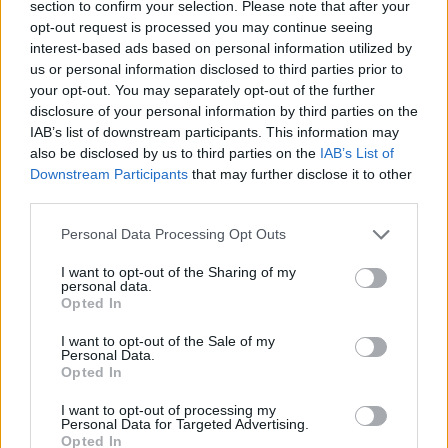
section to confirm your selection. Please note that after your
rodzinnego.
Niezapominajka to kwiat
opt-out request is processed you may continue seeing
interest-based ads based on personal information utilized by
zakochanych
, których czeka tymczasowe
us or personal information disclosed to third parties prior to
spotkanie, a
bławatek łączony jest od
your opt-out. You may separately opt-out of the further
disclosure of your personal information by third parties on the
wieków z wiernością.
Nawet wspomniana
IAB’s list of downstream participants. This information may
paproć symbolizuje bogactwo w życiu i
also be disclosed by us to third parties on the
IAB’s List of
Downstream Participants
that may further disclose it to other
miłości.
Nic więc nie zostało umieszczone w
third parties.
wierszu bez przyczyny.
Personal Data Processing Opt Outs
Para przechadza się po ogrodzie pełnym,
I want to opt-out of the Sharing of my
personal data.
alegorii dotyczących ich przyszłego życia.
Opted In
Niestety dziś znając biografię autora wiemy,
I want to opt-out of the Sale of my
Personal Data.
że do ślubu z Laurą nie doszło. Nigdy się nie
Opted In
ożenił, co więcej, przypisano mu łatkę
I want to opt-out of processing my
Personal Data for Targeted Advertising.
wielkiego uwodziciela i bawidamka. Niektóre
Opted In