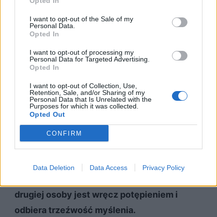
Opted In
tęsknoty.
Tak ogromnego pragnienia bycia z
I want to opt-out of the Sale of my
drugą osobą nie można nigdy nasycić i
Personal Data.
Opted In
zgasić.
To miłość która jest warta poświeceń
I want to opt-out of processing my
i oddania życia.
Personal Data for Targeted Advertising.
Opted In
Wspomniana egzekucja na stosie kojarzona
I want to opt-out of Collection, Use,
Retention, Sale, and/or Sharing of my
Personal Data that Is Unrelated with the
jest raczej z procesami czarownic. A zatem
Purposes for which it was collected.
Opted Out
podmiot liryczny uznaje to uczucie za tak
silne, że aż wręcz nadludzkie, magiczne, nie
CONFIRM
do zrozumienia przez ograniczony ludzki
umysł.
Taka miłość, która pcha człowieka do
Data Deletion
Data Access
Privacy Policy
szaleństwa i do wiecznego przywiązania do
drugiej osoby jest wręcz potępieniem i
odbiera trzeźwość myślenia.