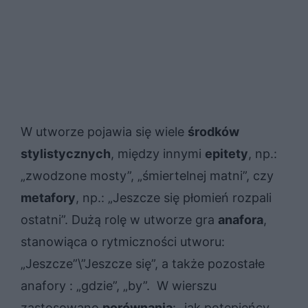
W utworze pojawia się wiele
środków
stylistycznych
, między innymi
epitety
, np.:
„zwodzone mosty”, „śmiertelnej matni”, czy
metafory
, np.: „Jeszcze się płomień rozpali
ostatni”. Dużą rolę w utworze gra
anafora
,
stanowiąca o rytmiczności utworu:
„Jeszcze”\”Jeszcze się”, a także pozostałe
anafory : „gdzie”, „by”. W wierszu
zastosowano
porównania
: „jak potępieńcy