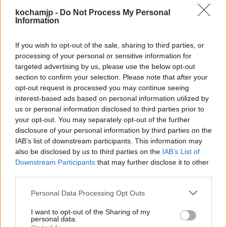
kochamjp -
Do Not Process My Personal
dotychczasowym romantycznym i
Information
subtelnym postrzeganiu miłości przez
podmiot liryczny.
Osoba mówiąca
wierzy w
If you wish to opt-out of the sale, sharing to third parties, or
processing of your personal or sensitive information for
uczucie głębokie, namiętne, pełne żaru.
Być
targeted advertising by us, please use the below opt-out
section to confirm your selection. Please note that after your
może kluczem do wiecznej miłości i
opt-out request is processed you may continue seeing
niegasnącego ognia jest
połączeniu tych
interest-based ads based on personal information utilized by
us or personal information disclosed to third parties prior to
dwóch biegunów – romantyzmu i
your opt-out. You may separately opt-out of the further
delikatności z pożądaniem
.
disclosure of your personal information by third parties on the
IAB’s list of downstream participants. This information may
also be disclosed by us to third parties on the
IAB’s List of
Podmiot wierzy, że uczucie którym darzy
Downstream Participants
that may further disclose it to other
ukochanego jest niemożliwe do rozerwania
third parties.
nawet przez śmierć. Nawet próba ich
Personal Data Processing Opt Outs
rozdzielenia i umieszczenia jednego w piekle,
I want to opt-out of the Sharing of my
personal data.
a drugiego w niebie nie zgasi ogromnej