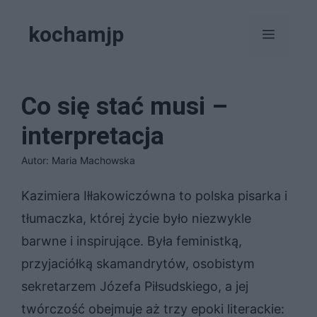
Przejdź
kochamjp
do
Menu
treści
Co się stać musi –
interpretacja
Autor: Maria Machowska
Kazimiera Iłłakowiczówna to polska pisarka i
tłumaczka, której życie było niezwykle
barwne i inspirujące. Była feministką,
przyjaciółką skamandrytów, osobistym
sekretarzem Józefa Piłsudskiego, a jej
twórczość obejmuje aż trzy epoki literackie: