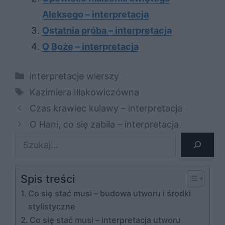
Aleksego – interpretacja
Ostatnia próba – interpretacja
O Boże – interpretacja
Kategorie
interpretacje wierszy
Tagi
Kazimiera Iłłakowiczówna
Czas krawiec kulawy – interpretacja
O Hani, co się zabiła – interpretacja
Szukaj
Spis treści
Co się stać musi – budowa utworu i środki
stylistyczne
Co się stać musi – interpretacja utworu