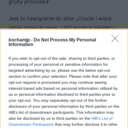
groby przeciek
a”.
Jest to nawiązanie do słów „
Czucie i wiara
silniej mówi do mnie, / Niż mędrca szkiełko i
oko
” pochodzących z ballady
kochamjp -
Do Not Process My Personal
Information
„Romantyczność” Adama Mickiewicza. Autor
wiersza ”W Weronie” zwraca uwagę na dwa
If you wish to opt-out of the sale, sharing to third parties, or
różne sposoby postrzegania świata. Nie
processing of your personal or sensitive information for
targeted advertising by us, please use the below opt-out
mówi, czy któryś jest właściwy, a któryś nie,
section to confirm your selection. Please note that after your
jednak można zauważyć, że ironizuje on
opt-out request is processed you may continue seeing
interest-based ads based on personal information utilized by
wypowiedź ludzi na temat spadającej
us or personal information disclosed to third parties prior to
gwiazdy „
A ludzie mówią, i mówią uczenie
your opt-out. You may separately opt-out of the further
disclosure of your personal information by third parties on the
[…] I — że nikt na nie… nie czeka!
”.
IAB’s list of downstream participants. This information may
also be disclosed by us to third parties on the
IAB’s List of
Downstream Participants
that may further disclose it to other
Przyroda symbolizuje tutaj romantyków
, dla