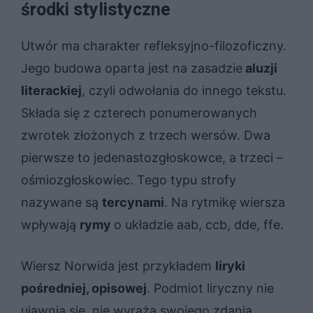
środki stylistyczne
Utwór ma charakter refleksyjno-filozoficzny.
Jego budowa oparta jest na zasadzie
aluzji
literackiej
, czyli odwołania do innego tekstu.
Składa się z czterech ponumerowanych
zwrotek złożonych z trzech wersów. Dwa
pierwsze to jedenastozgłoskowce, a trzeci –
ośmiozgłoskowiec. Tego typu strofy
nazywane są
tercynami
. Na rytmikę wiersza
wpływają
rymy
o układzie aab, ccb, dde, ffe.
Wiersz Norwida jest przykładem
liryki
pośredniej, opisowej
. Podmiot liryczny nie
ujawnia się, nie wyraża swojego zdania,