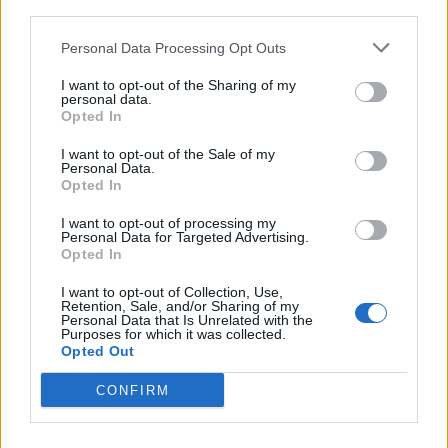
third parties.
których ważniejsze jest uczucie, natomiast
Personal Data Processing Opt Outs
ludzie reprezentują postawę
I want to opt-out of the Sharing of my
oświeceniowych klasyków.
Podmiot liryczny,
personal data.
Opted In
choć nie wyraża tego wprost, jest bliższy
postawie cyprysów, czyli romantyków, gdzie
I want to opt-out of the Sale of my
Personal Data.
ważniejsze od racjonalnego myślenia jest
Opted In
uczucie.
I want to opt-out of processing my
Personal Data for Targeted Advertising.
Opted In
I want to opt-out of Collection, Use,
Retention, Sale, and/or Sharing of my
Personal Data that Is Unrelated with the
Purposes for which it was collected.
Opted Out
CONFIRM