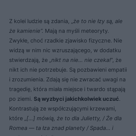
Z kolei ludzie są zdania, „
że to nie łzy są, ale
że kamienie”.
Mają na myśli meteoryty.
Zwykłe, choć rzadkie zjawisko fizyczne. Nie
widzą w nim nic wzruszającego, w dodatku
stwierdzają, że „
nikt na nie… nie czeka!
”, że
nikt ich nie potrzebuje. Są pozbawieni empatii
i zrozumienia. Zdają się nie zwracać uwagi na
tragedię, która miała miejsce i twardo stąpają
po ziemi.
Są wyzbyci jakichkolwiek uczuć
.
Kontrastują ze współczującymi krzewami,
które „
[…] mówią, że to dla Julietty, / Że dla
Romea — ta łza znad planety / Spada… i