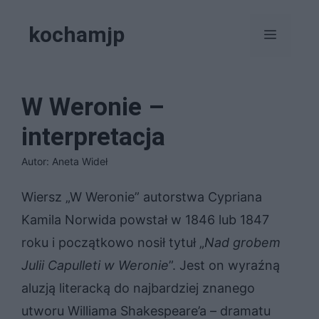
Przejdź
kochamjp
do
Menu
treści
W Weronie –
interpretacja
Autor: Aneta Wideł
Wiersz „W Weronie” autorstwa Cypriana
Kamila Norwida powstał w 1846 lub 1847
roku i początkowo nosił tytuł „
Nad grobem
Julii Capulleti w Weronie
”. Jest on wyraźną
aluzją literacką do najbardziej znanego
utworu Williama Shakespeare’a – dramatu