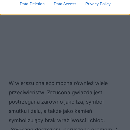
Data Deletion
Data Access
Privacy Policy
W wierszu znaleźć można również wiele
przeciwieństw. Zrzucona gwiazda jest
postrzegana zarówno jako łza, symbol
smutku i żalu, a także jako kamień
symbolizujący brak wrażliwości i chłód.
„
Spłukane deszczem, poruszone gromem, /