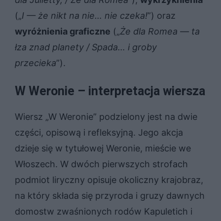
(„
I — że nikt na nie… nie czeka!
”) oraz
wyróżnienia graficzne
(„
Że dla Romea — ta
łza znad planety / Spada… i groby
przecieka
”).
W Weronie – interpretacja wiersza
Wiersz „W Weronie” podzielony jest na dwie
części, opisową i refleksyjną. Jego akcja
dzieje się w tytułowej Weronie, mieście we
Włoszech. W dwóch pierwszych strofach
podmiot liryczny opisuje okoliczny krajobraz,
na który składa się przyroda i gruzy dawnych
domostw zwaśnionych rodów Kapuletich i