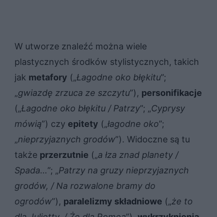
W utworze znaleźć można wiele
plastycznych środków stylistycznych, takich
jak
metafory
(„
Łagodne oko błękitu
”;
„
gwiazdę zrzuca ze szczytu
”),
personifikacje
(„
Łagodne oko błękitu / Patrzy
”; „
Cyprysy
mówią
”) czy
epitety
(„
łagodne oko
”;
„
nieprzyjaznych grodów
”). Widoczne są tu
także
pr
zerzutnie
(„
a łza znad planety /
Spada…
”; „
Patrzy na gruzy nieprzyjaznych
grodów, / Na rozwalone bramy do
ogrodów
”),
paralelizmy składniowe
(„
że to
dla Julietty, / Że dla Romea
”),
wykrzyknienia