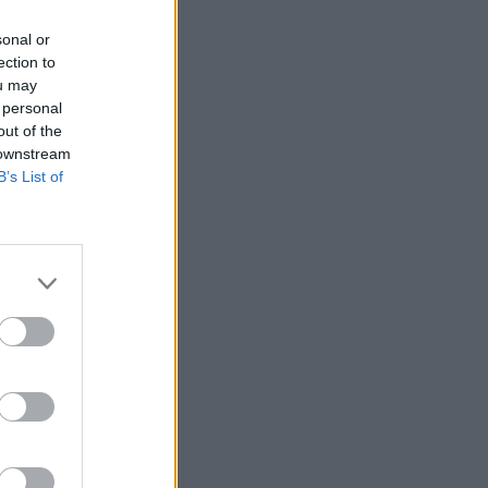
sonal or
ection to
ou may
 personal
out of the
 downstream
B’s List of