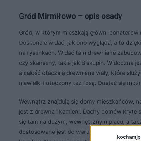
Gród Mirmiłowo – opis osady
Gród, w którym mieszkają główni bohaterowi
Doskonale widać, jak ono wygląda, a to dzięk
na rysunkach. Widać tam drewniane zabudow
czy skanseny, takie jak Biskupin. Widoczna 
a całość otaczają drewniane wały, które służ
niewielki i otoczony też fosą. Dostać się moż
Wewnątrz znajdują się domy mieszkańców, na
jest z drewna i kamieni. Dachy domów kryte
się tam na dużym, wewnętrznym placu, a tak
dostosowane jest do warunków średniowieczn
kochamjp