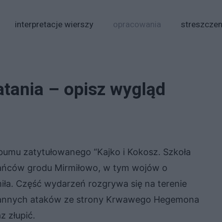
interpretacje wierszy
opracowania
streszczen
atania – opisz wygląd
lbumu zatytułowanego “Kajko i Kokosz. Szkoła
zkańców grodu Mirmiłowo, w tym wojów o
iła. Część wydarzeń rozgrywa się na terenie
stannych ataków ze strony Krwawego Hegemona
z złupić.