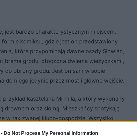
e, jest bardzo charakterystycznym miejscem.
i formie komiksu, gdzie jest on przedstawiony
ania, które przypominają dawne osady Słowian,
jest brama grodu, otoczona dwiema wieżyczkami,
yły do obrony grodu. Jest on sam w sobie
na do niego jedynie przez most i główne wejście.
 przykład kasztelana Mirmiła, a który wykonany
 są drewnem oraz słomą. Mieszkańcy spotykają
że w tak zwanej klubo-gospodzie. Wszystko
ych, w którym to okresie rozgrywa się akcja
 -
Do Not Process My Personal Information