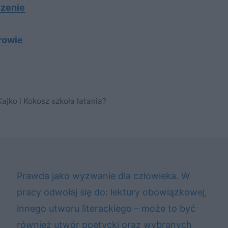
czenie
erowie
jko i Kokosz szkoła latania?
Prawda jako wyzwanie dla człowieka. W
pracy odwołaj się do: lektury obowiązkowej,
innego utworu literackiego – może to być
również utwór poetycki oraz wybranych