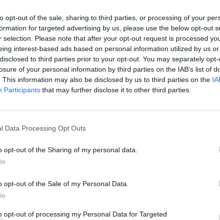
stkie niezbędne do życia jego mieszkańców
to opt-out of the sale, sharing to third parties, or processing of your per
formation for targeted advertising by us, please use the below opt-out s
r selection. Please note that after your opt-out request is processed y
eing interest-based ads based on personal information utilized by us or
disclosed to third parties prior to your opt-out. You may separately opt-
losure of your personal information by third parties on the IAB’s list of
. This information may also be disclosed by us to third parties on the
IA
Participants
that may further disclose it to other third parties.
l Data Processing Opt Outs
o opt-out of the Sharing of my personal data.
In
o opt-out of the Sale of my Personal Data.
 się on w lesie, na wykarczowanym terenie, ale
In
 go fosą. Wojowie zbudowali swój gród na
to opt-out of processing my Personal Data for Targeted
miksu można wnioskować, że jest to