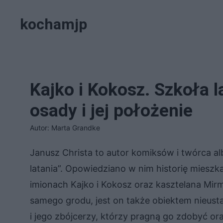
Przejdź
kochamjp
do
treści
Kajko i Kokosz. Szkoła l
osady i jej położenie
Autor: Marta Grandke
Janusz Christa to autor komiksów i twórca a
latania”. Opowiedziano w nim historię mies
imionach Kajko i Kokosz oraz kasztelana Mirm
samego grodu, jest on także obiektem nieu
i jego zbójcerzy, którzy pragną go zdobyć ora