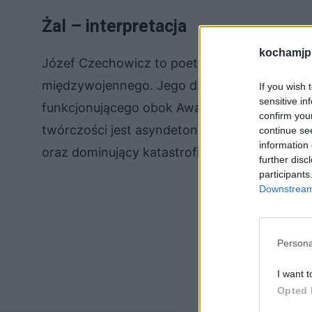
Żal – interpretacja
kochamjp
Józef Czechowicz to poeta, który kojarzy si
międzywojennego. Jego dzieła zaliczały się t
If you wish 
sensitive in
funkcjonującego obok Awangardy Krakowskiej
confirm you
twórczości jest asyndeton, czyli łączenie ze 
continue se
information 
oraz dominujący katastrofizm.
further disc
participants
Downstream 
Persona
I want t
Opted 