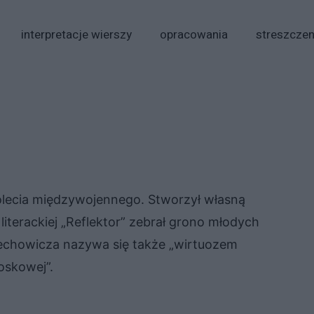
interpretacje wierszy
opracowania
streszczen
olecia międzywojennego. Stworzył własną
iterackiej „Reflektor” zebrał grono młodych
echowicza nazywa się także „wirtuozem
oskowej”.