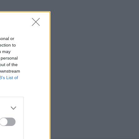
sonal or
ection to
ou may
 personal
out of the
 downstream
B’s List of