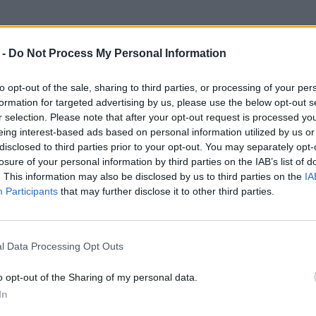
 -
Do Not Process My Personal Information
ę głównie z awangardą dwudziestolecia
o tak zwanego nurtu “trzeciego wyrazu”
to opt-out of the sale, sharing to third parties, or processing of your per
formation for targeted advertising by us, please use the below opt-out s
 i futurystów. Charakterystyczną cechą jego
r selection. Please note that after your opt-out request is processed y
sobą zdań lub ich części bez użycia spójników
eing interest-based ads based on personal information utilized by us or
disclosed to third parties prior to your opt-out. You may separately opt-
losure of your personal information by third parties on the IAB’s list of
. This information may also be disclosed by us to third parties on the
IA
Participants
that may further disclose it to other third parties.
l Data Processing Opt Outs
o opt-out of the Sharing of my personal data.
In