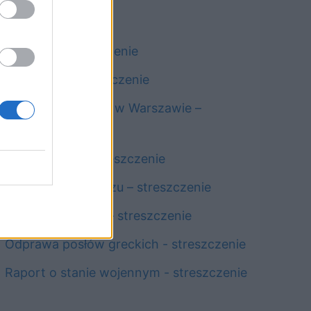
Chmury - streszczenie
Antygona - streszczenie
Profesor Andrews w Warszawie –
streszczenie
Lilla Weneda – streszczenie
U nas w Auschwitzu – streszczenie
Noc listopadowa – streszczenie
Odprawa posłów greckich - streszczenie
Raport o stanie wojennym - streszczenie