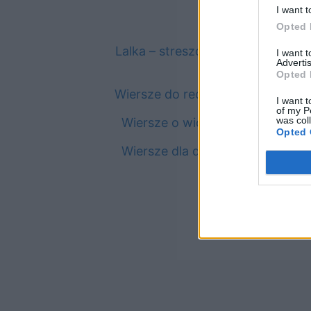
I want t
Opted 
Lalka – streszczenie
I want 
Advertis
Opted 
Wiersze do recytacji
I want t
of my P
was col
Wiersze o wiośnie
Opted 
Wiersze dla dzieci