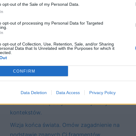
o opt-out of the Sale of my Personal Data.
In
Prawda jako wyzwanie dla człowieka. W
to opt-out of processing my Personal Data for Targeted
ing.
pracy odwołaj się do: lektury obowiązkowej,
In
innego utworu literackiego – może to być
o opt-out of Collection, Use, Retention, Sale, and/or Sharing
ersonal Data that Is Unrelated with the Purposes for which it
również utwór poetycki oraz wybranych
lected.
Out
kontekstów.
CONFIRM
Decyzja jednostki a życie społeczności. W
pracy odwołaj się do: lektury obowiązkowej,
innego utworu literackiego – może to być
Data Deletion
Data Access
Privacy Policy
również utwór poetycki oraz wybranych
kontekstów.
Wizja końca świata. Omów zagadnienie na
podstawie znanych Ci fragmentów