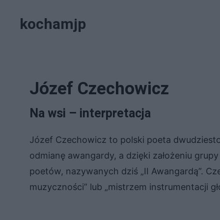
Przejdź
kochamjp
do
treści
Józef Czechowicz
Na wsi – interpretacja
Józef Czechowicz to polski poeta dwudziest
odmianę awangardy, a dzięki założeniu grupy l
poetów, nazywanych dziś „II Awangardą”. Cz
muzyczności” lub „mistrzem instrumentacji gł