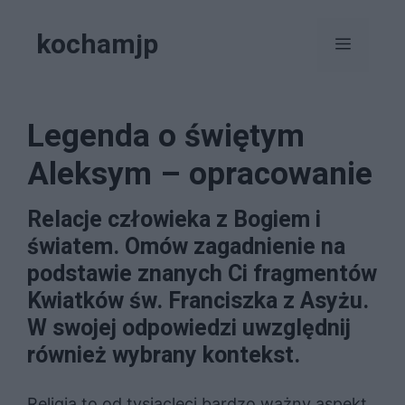
Przejdź
kochamjp
do
Menu
treści
Legenda o świętym
Aleksym – opracowanie
Relacje człowieka z Bogiem i
światem. Omów zagadnienie na
podstawie znanych Ci fragmentów
Kwiatków św. Franciszka z Asyżu.
W swojej odpowiedzi uwzględnij
również wybrany kontekst.
Religia to od tysiącleci bardzo ważny aspekt