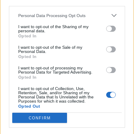
third parties.
Prometeuszu, Księgi Hioba oraz
wybranych kontekstów.
Personal Data Processing Opt Outs
I want to opt-out of the Sharing of my
Cierpienie jest nieodłączną częścią ludzkiego
personal data.
Opted In
życia. Spotka się z nim każdy, prędzej czy
I want to opt-out of the Sale of my
później – jest to zwyczajnie nieuniknione. Ma
Personal Data.
Opted In
ono różne źródła i czasami jest efektem
I want to opt-out of processing my
świadomego postępowania człowieka, a
Personal Data for Targeted Advertising.
Opted In
czasami można je nazwać niezawinionym.
Szukaj
I want to opt-out of Collection, Use,
Retention, Sale, and/or Sharing of my
Personal Data that Is Unrelated with the
Purposes for which it was collected.
Opted Out
CONFIRM