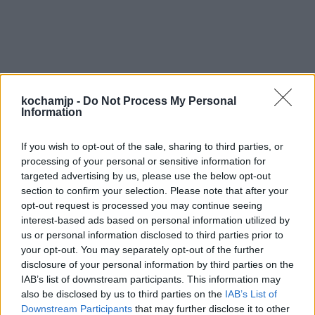
kochamjp -
Do Not Process My Personal
Information
If you wish to opt-out of the sale, sharing to third parties, or
processing of your personal or sensitive information for
targeted advertising by us, please use the below opt-out
Dwa obrazy cierpienia— Hiob i
section to confirm your selection. Please note that after your
Prometeusz. Rozważ jaki wpływ
opt-out request is processed you may continue seeing
na kształtowanie człowieka ma
interest-based ads based on personal information utilized by
us or personal information disclosed to third parties prior to
cierpienie każdego z tych
your opt-out. You may separately opt-out of the further
bohaterów. Uzasadnij swoje
disclosure of your personal information by third parties on the
IAB’s list of downstream participants. This information may
stanowisko. W argumentacji
also be disclosed by us to third parties on the
IAB’s List of
odwołaj się do mitu o
Downstream Participants
that may further disclose it to other