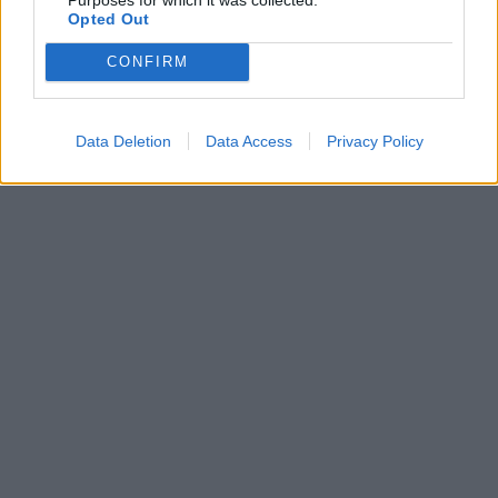
Asceza nie jest jedyną dobrą drogą dla
Opted Out
człowieka, o czym należy pamiętać.
CONFIRM
Sprawdź także:
Data Deletion
Data Access
Privacy Policy