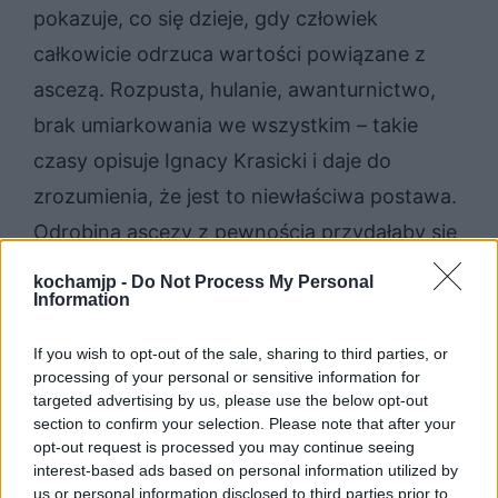
pokazuje, co się dzieje, gdy człowiek
całkowicie odrzuca wartości powiązane z
ascezą. Rozpusta, hulanie, awanturnictwo,
brak umiarkowania we wszystkim – takie
czasy opisuje Ignacy Krasicki i daje do
zrozumienia, że jest to niewłaściwa postawa.
Odrobina ascezy z pewnością przydałaby się
społeczeństwu, które bawi się bez umiaru i
kochamjp -
Do Not Process My Personal
Information
prowadzi swój kraj do upadku. W rozumieniu
Krasickiego rozpustne życie szlachty
If you wish to opt-out of the sale, sharing to third parties, or
zostanie pewnego dnia ukarane przez
processing of your personal or sensitive information for
targeted advertising by us, please use the below opt-out
Stwórcę. Należy zatem powściągnąć swoje
section to confirm your selection. Please note that after your
pragnienia i obyczaje i skupić się na
opt-out request is processed you may continue seeing
interest-based ads based on personal information utilized by
uzdrawianiu duszy, a co za tym idzie także
us or personal information disclosed to third parties prior to