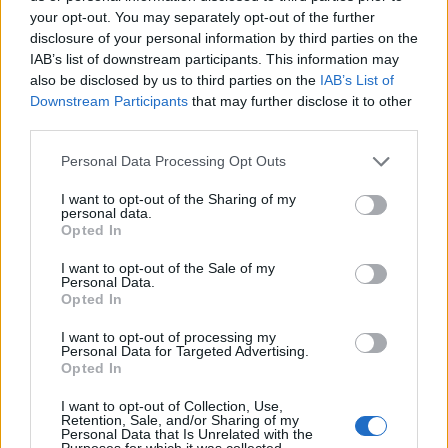
kraju.
your opt-out. You may separately opt-out of the further
disclosure of your personal information by third parties on the
IAB’s list of downstream participants. This information may
W powieści Umberto Eco „Imię róży” pojawia
also be disclosed by us to third parties on the
IAB’s List of
Downstream Participants
that may further disclose it to other
się za to swoista krytyka ascezy. Akcja tego
third parties.
dzieła obraca się wokół zaginionej księgi
Personal Data Processing Opt Outs
Arystotelesa. Wydarzenia rozgrywają się w
I want to opt-out of the Sharing of my
ascetycznym klasztorze. Postaci uważają, że
personal data.
Opted In
księga Arystotelesa o śmiechu i żartach
mogłaby zaszkodzić kościołowi i promowanej
I want to opt-out of the Sale of my
Personal Data.
przez niego postawie moralnej. Eco pokazuje
Opted In
jednak, że taka postawa jest niewłaściwa i
I want to opt-out of processing my
Personal Data for Targeted Advertising.
prowadzi do tragedii. Śmiech i zabawa są
Opted In
wszak nieodłącznymi częściami życia
I want to opt-out of Collection, Use,
Retention, Sale, and/or Sharing of my
ludzkiego i nie powinno się ich zakazywać.
Personal Data that Is Unrelated with the
Purposes for which it was collected.