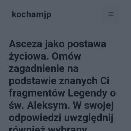
Przejdź
kochamjp
do
Menu
treści
Asceza jako postawa
życiowa. Omów
zagadnienie na
podstawie znanych Ci
fragmentów Legendy o
św. Aleksym. W swojej
odpowiedzi uwzględnij
również wybrany