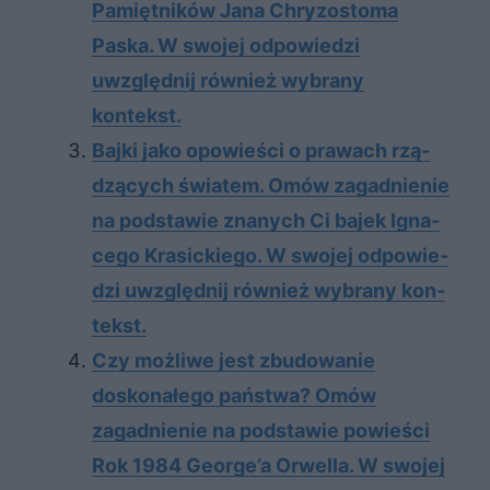
Pamiętników Jana Chryzostoma
Paska. W swojej odpowiedzi
uwzględnij również wybrany
kontekst.
Baj­ki jako opo­wie­ści o pra­wach rzą­
dzą­cych świa­tem. Omów za­gad­nie­nie
na pod­sta­wie zna­nych Ci ba­jek Igna­
ce­go Kra­sic­kie­go. W swo­jej od­po­wie­
dzi uwzględ­nij rów­nież wy­bra­ny kon­
tekst.
Czy możliwe jest zbudowanie
doskonałego państwa? Omów
zagadnienie na podstawie powieści
Rok 1984 George’a Orwella. W swojej