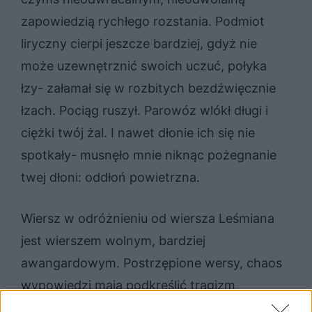
zapowiedzią rychłego rozstania. Podmiot
liryczny cierpi jeszcze bardziej, gdyż nie
może uzewnętrznić swoich uczuć, połyka
łzy- załamał się w rozbitych bezdźwięcznie
łzach. Pociąg ruszył. Parowóz wlókł długi i
ciężki twój żal. I nawet dłonie ich się nie
spotkały- musnęło mnie niknąc pożegnanie
twej dłoni: oddłoń powietrzna.
Wiersz w odróżnieniu od wiersza Leśmiana
jest wierszem wolnym, bardziej
awangardowym. Postrzępione wersy, chaos
wypowiedzi mają podkreślić tragizm
wypowiedzi. Utwór nie ma rymów, akcent