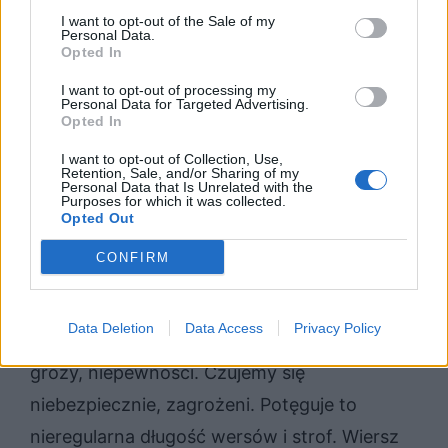
I want to opt-out of the Sale of my
pociechy, przynieść ulgi w bólu. Potęguje za
Personal Data.
Opted In
to jeszcze poczucie samotności, odtrącenia i
zewsząd czyhającego niebezpieczeństwa.
I want to opt-out of processing my
Personal Data for Targeted Advertising.
Opted In
Zupełnie inna jest także budowa wiersza i
I want to opt-out of Collection, Use,
Retention, Sale, and/or Sharing of my
środki, które zostały w nim użyte. Leśmian
Personal Data that Is Unrelated with the
Purposes for which it was collected.
pisze wiersze klasyczne,
Opted Out
trzynastozgłoskowe, takie, które posiadają
CONFIRM
rymy, najczęściej krzyżowe. To buduje
poczucie bezpieczeństwa, melancholii i
Data Deletion
Data Access
Privacy Policy
smutku. Przyboś wprowadza nas w nastrój
grozy, niepewności. Czujemy się
niebezpiecznie, zagrożeni. Potęguje to
nieregularna długość wersów i strof. Wiersz