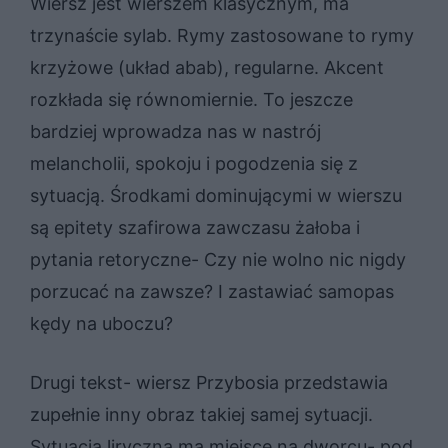
Wiersz jest wierszem klasycznym, ma
trzynaście sylab. Rymy zastosowane to rymy
krzyżowe (układ abab), regularne. Akcent
rozkłada się równomiernie. To jeszcze
bardziej wprowadza nas w nastrój
melancholii, spokoju i pogodzenia się z
sytuacją. Środkami dominującymi w wierszu
są epitety szafirowa zawczasu żałoba i
pytania retoryczne- Czy nie wolno nic nigdy
porzucać na zawsze? I zastawiać samopas
kędy na uboczu?
Drugi tekst- wiersz Przybosia przedstawia
zupełnie inny obraz takiej samej sytuacji.
Sytuacja liryczna ma miejsce na dworcu- pod