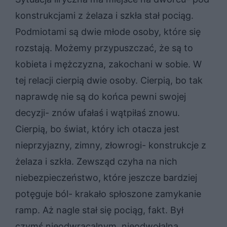
konstrukcjami z żelaza i szkła stał pociąg.
Podmiotami są dwie młode osoby, które się
rozstają. Możemy przypuszczać, że są to
kobieta i mężczyzna, zakochani w sobie. W
tej relacji cierpią dwie osoby. Cierpią, bo tak
naprawdę nie są do końca pewni swojej
decyzji- znów ufałaś i wątpiłaś znowu.
Cierpią, bo świat, który ich otacza jest
nieprzyjazny, zimny, złowrogi- konstrukcje z
żelaza i szkła. Zewsząd czyha na nich
niebezpieczeństwo, które jeszcze bardziej
potęguje ból- krakało spłoszone zamykanie
ramp. Aż nagle stał się pociąg, fakt. Był
czymś nieodwracalnym, nieodwołalną