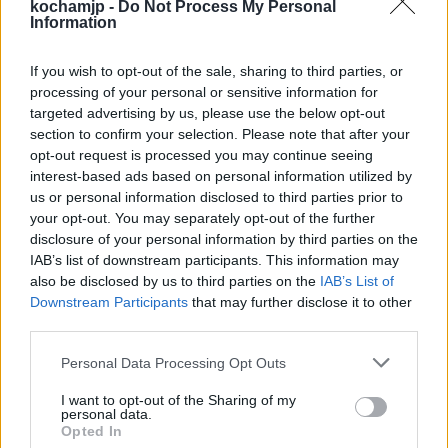
kochamjp -
Do Not Process My Personal
Information
rozkłada się nierównomiernie, skutkiem
czego jest dynamika tekstu. Autor stosuje
If you wish to opt-out of the sale, sharing to third parties, or
neologizmy – świat jakby odziwaczał i stronił.
processing of your personal or sensitive information for
targeted advertising by us, please use the below opt-out
Widoczna jest także antyteza- znów ufałaś i
section to confirm your selection. Please note that after your
wątpiłaś znowu. W utworze to emocje
opt-out request is processed you may continue seeing
interest-based ads based on personal information utilized by
decydują o układzie wiersza i jego podziale na
us or personal information disclosed to third parties prior to
strofy. Po analizie obydwu wierszy, różnice,
your opt-out. You may separately opt-out of the further
disclosure of your personal information by third parties on the
które zobaczyliśmy na początku, stają się
IAB’s list of downstream participants. This information may
jeszcze bardziej wyraźne. Dochodzimy do
also be disclosed by us to third parties on the
IAB’s List of
Downstream Participants
that may further disclose it to other
wniosku, że atmosfera utworów jest zupełnie
third parties.
inna- u Leśmiana wyczuwamy baśniowość,
Personal Data Processing Opt Outs
przyroda łagodzi, koi ból rozstania. U
I want to opt-out of the Sharing of my
Przybosia zaś mamy jest zupełnie inaczej-
personal data.
Opted In
świat wcale nie pomaga, nie chce dać