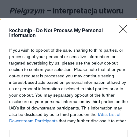
Pielgrzym
– interpretacja utworu
Pierwsza strofa rozpoczyna się od
opisu
kochamjp -
Do Not Process My Personal
Information
wrażeń, które towarzyszą podmiotowi
lirycznemu znajdującemu się na szczycie
If you wish to opt-out of the sale, sharing to third parties, or
Czatyrdahu.
Towarzyszą temu rozmyślania
processing of your personal or sensitive information for
targeted advertising by us, please use the below opt-out
na temat jego kondycji wewnętrznej:
section to confirm your selection. Please note that after your
powinien się on cieszyć, nad głową ma
opt-out request is processed you may continue seeing
interest-based ads based on personal information utilized by
bezchmurne niebo, obok siebie piękną
us or personal information disclosed to third parties prior to
kobietę. Zadaje więc sobie pytanie, dlaczego
your opt-out. You may separately opt-out of the further
disclosure of your personal information by third parties on the
jego
myśli powracają do przeszłości, do
IAB’s list of downstream participants. This information may
dawnych miejsc.
Druga strofa rozpoczyna
also be disclosed by us to third parties on the
IAB’s List of
Downstream Participants
that may further disclose it to other
się
apostrofą do Litwy
– ukochanego kraju.
third parties.
Podmiot liryczny
porównuje tutaj krajobraz