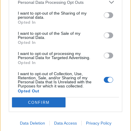
Personal Data Processing Opt Outs
ojczyzny i półwyspu Krymskiego.
Dużo
I want to opt-out of the Sharing of my
przyjemniejsze były dla niego szumiące
personal data.
Opted In
zagajniki niż słowiki i szum strumyków. Był on
I want to opt-out of the Sale of my
też weselszy, mogąc chodzić po litewskich
Personal Data.
Opted In
bagnach niż po wschodnich pięknych
stepach.
I want to opt-out of processing my
Personal Data for Targeted Advertising.
Opted In
W pierwszym trójwierszu podmiot liryczny
I want to opt-out of Collection, Use,
Retention, Sale, and/or Sharing of my
podkreśla swoje rozdrażnienie,
zadaje sobie
Personal Data that Is Unrelated with the
Purposes for which it was collected.
pytanie, dlaczego chce wrócić do kochanki
Opted Out
ze swojej młodości, która znajduje się na
CONFIRM
Litwie – w miejscu, do którego Pielgrzym już
nie wróci. Na Litwie jednak wszystko
Data Deletion
Data Access
Privacy Policy
powinno przypominać jej o dawnej miłości.