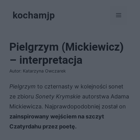
Przejdź
kochamjp
do
Menu
treści
Pielgrzym (Mickiewicz)
– interpretacja
Autor: Katarzyna Owczarek
Pielgrzym
to czternasty w kolejności sonet
ze zbioru
Sonety Krymskie
autorstwa Adama
Mickiewicza. Najprawdopodobniej został on
zainspirowany wejściem na szczyt
Czatyrdahu przez poetę.