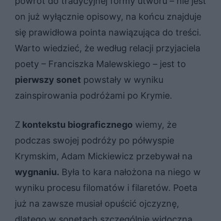
powrót do tradycyjnej formy utworu – nie jest
on już wyłącznie opisowy, na końcu znajduje
się prawidłowa pointa nawiązująca do treści.
Warto wiedzieć, że według relacji przyjaciela
poety – Franciszka Malewskiego – jest to
pierwszy sonet
powstały w wyniku
zainspirowania podróżami po Krymie.
Z
kontekstu biograficznego
wiemy, że
podczas swojej podróży po półwyspie
Krymskim, Adam Mickiewicz przebywał na
wygnaniu.
Była to kara nałożona na niego w
wyniku procesu filomatów i filaretów. Poeta
już na zawsze musiał opuścić ojczyznę,
dlatego w sonetach szczególnie widoczna