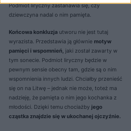
Podmiot liryczny zastanawia się, czy
dziewczyna nadal o nim pamięta.
Końcowa konkluzja
utworu nie jest tutaj
wyrazista. Przedstawia ją głównie
motyw
pamięci i wspomnień,
jaki został zawarty w
tym sonecie. Podmiot liryczny będzie w
pewnym sensie obecny tam, gdzie są o nim
wspomnienia innych ludzi. Chciałby przenieść
się on na Litwę – jednak nie może, toteż ma
nadzieję, że pamięta o nim jego kochanka z
młodości. Dzięki temu chociażby
jego
cząstka znajdzie się w ukochanej ojczyźnie.