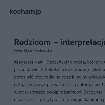
Przejdź
kochamjp
do
treści
Rodzicom – interpretacj
Autor: Maria Machowska
Krzysztof Kamil Baczyński to poeta, którego 
przedstawicieli Pokolenia Kolumbów, czyli li
dorosłość przypadła na czas II wojny świato
roku, a więc rok przed śmiercią autora. Jest 
wprost zdradza swoją tożsamość. Baczyński o
ojca – pisarza, krytyka literackiego, kapitana