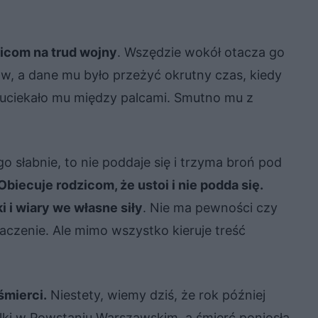
zicom na trud wojny
. Wszędzie wokół otacza go
ów, a dane mu było przeżyć okrutny czas, kiedy
e uciekało mu między palcami. Smutno mu z
 słabnie, to nie poddaje się i trzyma broń pod
Obiecuje rodzicom, że ustoi i nie podda się.
i i wiary we własne siły
. Nie ma pewności czy
aczenie. Ale mimo wszystko kieruje treść
śmierci.
Niestety, wiemy dziś, że rok później
lki w Powstaniu Warszawskim, a śmierć poniosła