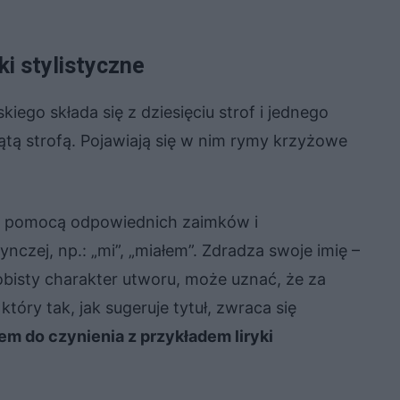
i stylistyczne
ego składa się z dziesięciu strof i jednego
tą strofą. Pojawiają się w nim rymy krzyżowe
za pomocą odpowiednich zaimków i
czej, np.: „mi”, „miałem”. Zdradza swoje imię –
sobisty charakter utworu, może uznać, że za
tóry tak, jak sugeruje tytuł, zwraca się
m do czynienia z przykładem liryki