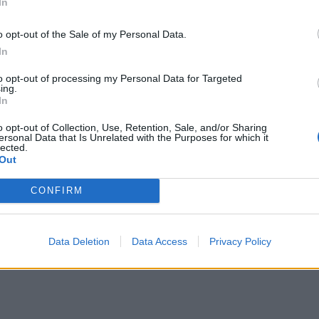
In
o opt-out of the Sale of my Personal Data.
a, i że ominie go ludzka pogarda
, to znaczy że
In
. Z pewnością otrzymał od swych rodziców
to opt-out of processing my Personal Data for Targeted
ing.
zydła, aby mógł wzbić się jak najwyżej.
In
o opt-out of Collection, Use, Retention, Sale, and/or Sharing
ersonal Data that Is Unrelated with the Purposes for which it
lected.
Out
CONFIRM
Data Deletion
Data Access
Privacy Policy