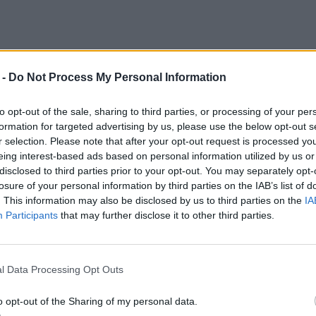
 -
Do Not Process My Personal Information
to opt-out of the sale, sharing to third parties, or processing of your per
y, że
podmiot liryczny pochyla się nad
formation for targeted advertising by us, please use the below opt-out s
r selection. Please note that after your opt-out request is processed y
 swojego przeznaczenia.
Imię
Krzysztof, z
eing interest-based ads based on personal information utilized by us or
ię to z legendą o świętym Krzysztofie, który miał
disclosed to third parties prior to your opt-out. You may separately opt-
losure of your personal information by third parties on the IAB’s list of
 Przenosił więc pielgrzymów przez rzekę, a
. This information may also be disclosed by us to third parties on the
IA
stać dziecka, aby nie zostać rozpoznanym.
Participants
that may further disclose it to other third parties.
nia. Czuje się w obowiązku nieść Chrystusa, ale
l Data Processing Opt Outs
dla niego wielki ciężar.
Syn w pewien sposób
 w niego i w jego możliwości.
Ona nie zwątpiła,
o opt-out of the Sharing of my personal data.