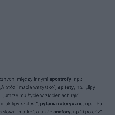
ycznych, między innymi
apostrofy
, np.:
 „A otóż i macie wszystko”,
epitety
, np.: „lipy
.: „umrze mu życie w złocieniach rąk”.
em jak lipy szelest”,
pytania retoryczne
, np.: „Po
a
słowa „matko”, a także
anafory
, np.” i po cóż”,