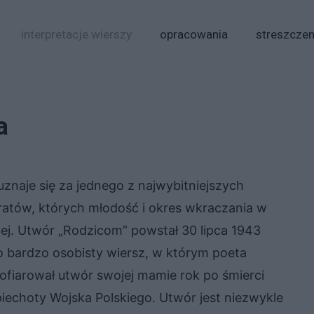
interpretacje wierszy
opracowania
streszczen
a
uznaje się za jednego z najwybitniejszych
teratów, których młodość i okres wkraczania w
wej. Utwór „Rodzicom” powstał 30 lipca 1943
to bardzo osobisty wiersz, w którym poeta
fiarował utwór swojej mamie rok po śmierci
 piechoty Wojska Polskiego. Utwór jest niezwykle