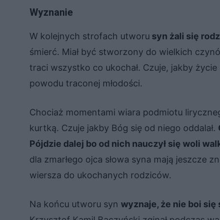
Wyznanie
W kolejnych strofach utworu
syn żali się rod
śmierć. Miał być stworzony do wielkich czyn
traci wszystko co ukochał. Czuje, jakby życi
powodu traconej młodości.
Chociaż momentami wiara podmiotu lirycznego
kurtką. Czuje jakby Bóg się od niego oddalał.
Pójdzie dalej bo od nich nauczył się woli walk
dla zmarłego ojca słowa syna mają jeszcze zn
wiersza do ukochanych rodziców.
Na końcu utworu syn
wyznaje, że nie boi się 
Krzysztof Kamil Baczyński zginął podczas wa