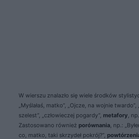
W wierszu znalazło się wiele środków stylist
„Myślałaś, matko”, „Ojcze, na wojnie twardo”,
szelest”, „człowieczej pogardy”,
metafory
, np
Zastosowano również
porównania
, np.: „Był
co, matko, taki skrzydeł pokrój?”,
powtórzeni