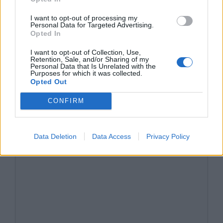
Wenedowie – charakterystyka i cechy
I want to opt-out of processing my
Personal Data for Targeted Advertising.
Opted In
Kategorie
opracowania
I want to opt-out of Collection, Use,
Tagi
Lilla Weneda - opracowanie
Retention, Sale, and/or Sharing of my
Personal Data that Is Unrelated with the
Jak można zinterpretować zakończenie
Purposes for which it was collected.
Opted Out
Lilli Wenedy?
CONFIRM
Żona modna – interpretacja i morał
Dodaj komentarz
Data Deletion
Data Access
Privacy Policy
Komentarz