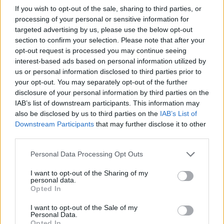
If you wish to opt-out of the sale, sharing to third parties, or
„Lilla Weneda” jest więc dramatem
processing of your personal or sensitive information for
targeted advertising by us, please use the below opt-out
romantycznym i opiera się na cechach
section to confirm your selection. Please note that after your
skonstruowanych na przeciwnościach w
opt-out request is processed you may continue seeing
interest-based ads based on personal information utilized by
stosunku do teatru antycznego. Jest to
us or personal information disclosed to third parties prior to
forma charakterystyczna dla epoki, w
your opt-out. You may separately opt-out of the further
disclosure of your personal information by third parties on the
czasach których żył i tworzył jej autor, czyli
IAB’s list of downstream participants. This information may
Juliusz Słowacki.
also be disclosed by us to third parties on the
IAB’s List of
Downstream Participants
that may further disclose it to other
third parties.
Sprawdź także:
Personal Data Processing Opt Outs
Lilla Weneda – szczegółowy plan
I want to opt-out of the Sharing of my
personal data.
wydarzeń
Opted In
Lilla Weneda – streszczenie
I want to opt-out of the Sale of my
Personal Data.
Lilla Weneda – charakterystyka
Opted In