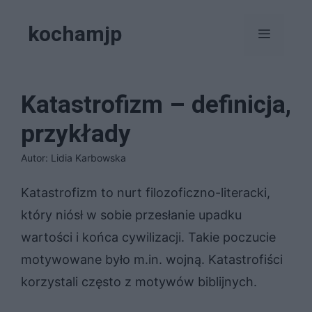
Przejdź
kochamjp
do
Menu
treści
Katastrofizm – definicja,
przykłady
Autor: Lidia Karbowska
Katastrofizm to nurt filozoficzno-literacki,
który niósł w sobie przesłanie upadku
wartości i końca cywilizacji. Takie poczucie
motywowane było m.in. wojną. Katastrofiści
korzystali często z motywów biblijnych.