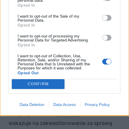
personal data.
Opted In
I want to opt-out of the Sale of my
Personal Data.
Opted In
I want to opt-out of processing my
Personal Data for Targeted Advertising.
Opted In
I want to opt-out of Collection, Use,
Retention, Sale, and/or Sharing of my
Personal Data that Is Unrelated with the
Purposes for which it was collected.
Różewicz
Opted Out
CONFIRM
Tadeusz Różewicz (1921-2014) to polski
poeta, dramatopisarz i prozaik.
Data Deletion
Data Access
Privacy Policy
W słynnym wierszu „
Ocalony
” Różewicz
wskazuje na zakwestionowanie za sprawą