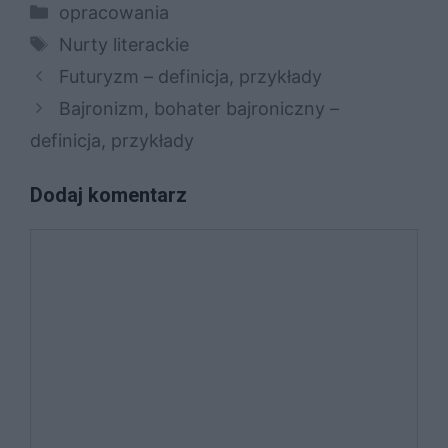
Kategorie
opracowania
Tagi
Nurty literackie
Futuryzm – definicja, przykłady
Bajronizm, bohater bajroniczny –
definicja, przykłady
Dodaj komentarz
Komentarz