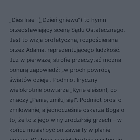
„Dies Irae” („Dzień gniewu”) to hymn
przedstawiający scenę Sądu Ostatecznego.
Jest to wizja profetyczna, rozpościerana
przez Adama, reprezentującego ludzkość.
Już w pierwszej strofie przeczytać można
ponurą zapowiedź: „w proch powrócą
światów dzieje”. Podmiot liryczny
wielokrotnie powtarza „Kyrie eleison!, co
znaczy „Panie, zmiłuj się!”. Podmiot prosi o
zmiłowanie, a jednocześnie oskarża Boga o
to, że to z jego winy zrodził się grzech – w
końcu musiał być on zawarty w planie
bożym. W utworze wielokrotnie występuje