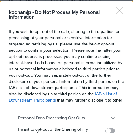
przeczołga”, „zimny potop omyje nas”.
Podmiot liryczny roztacza wizję śmierci tych,
kochamjp -
Do Not Process My Personal
Information
którzy zginą na wojnie – nieuchronność losu
jest tu porażająca. Nie wiadomo, czy pamięć
If you wish to opt-out of the sale, sharing to third parties, or
processing of your personal or sensitive information for
o bohaterach przetrwa – wyrażają to ostatnie
targeted advertising by us, please use the below opt-out
strofy wiersza („czy nam postawią, z litości
section to confirm your selection. Please note that after your
opt-out request is processed you may continue seeing
chociaż, / nad grobem krzyż.”).
interest-based ads based on personal information utilized by
us or personal information disclosed to third parties prior to
your opt-out. You may separately opt-out of the further
disclosure of your personal information by third parties on the
IAB’s list of downstream participants. This information may
also be disclosed by us to third parties on the
IAB’s List of
Downstream Participants
that may further disclose it to other
third parties.
Personal Data Processing Opt Outs
I want to opt-out of the Sharing of my