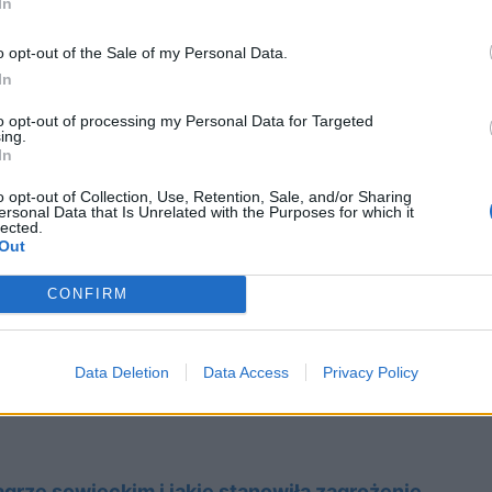
In
wspólnych marzeniach. Była także jedną z
 wspomnieniach z łagru.
o opt-out of the Sale of my Personal Data.
In
to opt-out of processing my Personal Data for Targeted
ing.
In
o opt-out of Collection, Use, Retention, Sale, and/or Sharing
ersonal Data that Is Unrelated with the Purposes for which it
lected.
Out
CONFIRM
Data Deletion
Data Access
Privacy Policy
grze sowieckim i jakie stanowiła zagrożenie