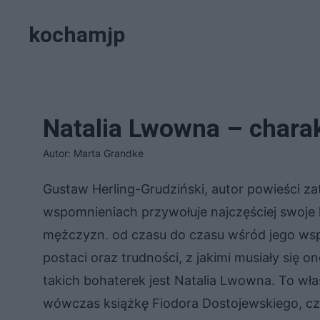
Przejdź
kochamjp
do
treści
Natalia Lwowna – chara
Autor: Marta Grandke
Gustaw Herling-Grudziński, autor powieści za
wspomnieniach przywołuje najczęściej swoje l
mężczyzn. od czasu do czasu wśród jego wsp
postaci oraz trudności, z jakimi musiały się 
takich bohaterek jest Natalia Lwowna. To wł
wówczas książkę Fiodora Dostojewskiego, czy