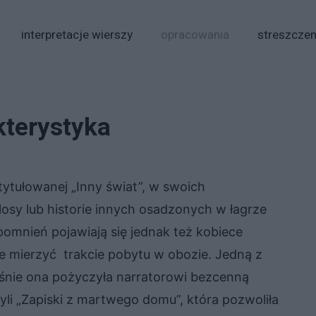
interpretacje wierszy
opracowania
streszczen
kterystyka
tytułowanej „Inny świat”, w swoich
osy lub historie innych osadzonych w łagrze
omnień pojawiają się jednak też kobiece
one mierzyć trakcie pobytu w obozie. Jedną z
aśnie ona pożyczyła narratorowi bezcenną
li „Zapiski z martwego domu”, która pozwoliła