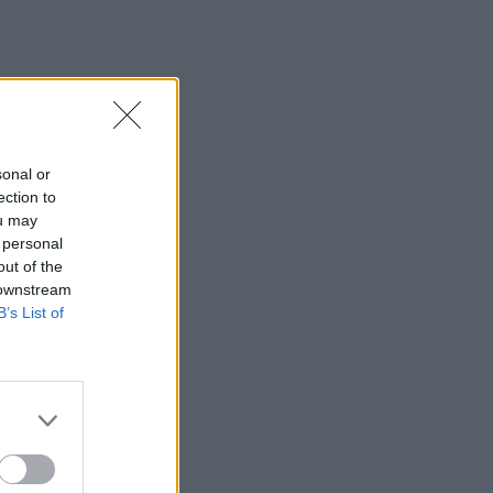
sonal or
ection to
ou may
 personal
out of the
 downstream
B’s List of