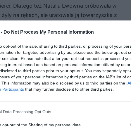
śmierci. Dlatego też Natalia Lwowna próbowała w
 żyły na rękach, ale uratowała ją towarzyszka z
onej w łagrze wolności. Był to także jej bunt i
 -
Do Not Process My Personal Information
c w sobie mnóstwo pragnienia niezależności i
zła na to innego sposobu niż odebranie sobie
to opt-out of the sale, sharing to third parties, or processing of your per
odzeniem.
formation for targeted advertising by us, please use the below opt-out s
r selection. Please note that after your opt-out request is processed y
eing interest-based ads based on personal information utilized by us or
twie, które było dla niej ostatnią szansą na
disclosed to third parties prior to your opt-out. You may separately opt-
losure of your personal information by third parties on the IAB’s list of
 możliwość. Straciła w związku z tym wszelką
. This information may also be disclosed by us to third parties on the
IA
zmianę w życiu. Po podcięciu żył przeniesiono ją
Participants
that may further disclose it to other third parties.
 innym dobroć i szlachetność. Przestała jednak
możliwy.
l Data Processing Opt Outs
ra, łączyła ją z nim bowiem pewna więź,
o opt-out of the Sharing of my personal data.