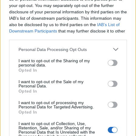
your opt-out. You may separately opt-out of the further
wskazywały na to, że jest on już pogodzony
disclosure of your personal information by third parties on the
z nią i akceptuje swój los. Jest to jedna z
IAB’s list of downstream participants. This information may
also be disclosed by us to third parties on the
IAB’s List of
niewielu postaci z powieści, które wzbudzają
Downstream Participants
that may further disclose it to other
pozytywne odczucia i współczucie
third parties.
czytelnika.
Personal Data Processing Opt Outs
I want to opt-out of the Sharing of my
Sprawdź także:
personal data.
Opted In
I want to opt-out of the Sale of my
Inny świat – motywy literackie
Personal Data.
Opted In
Na czym polegała nowa moralność w
łagrze sowieckim i jakie stanowiła
I want to opt-out of processing my
Personal Data for Targeted Advertising.
zagrożenie dla człowieczeństwa?
Opted In
Napisz rozprawkę w której rozważysz
I want to opt-out of Collection, Use,
Retention, Sale, and/or Sharing of my
trafność stwierdzenia, że mimo zła
Personal Data that Is Unrelated with the