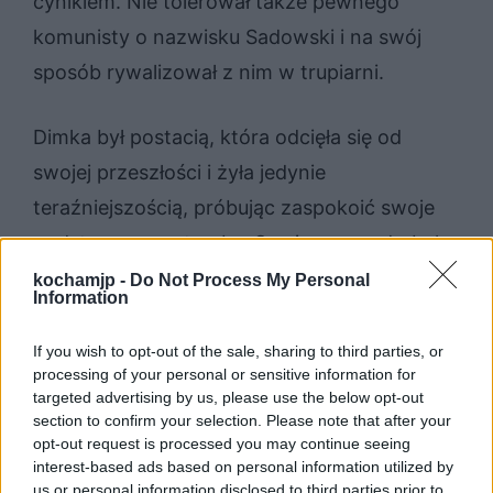
cynikiem. Nie tolerował także pewnego
komunisty o nazwisku Sadowski i na swój
sposób rywalizował z nim w trupiarni.
Dimka był postacią, która odcięła się od
swojej przeszłości i żyła jedynie
teraźniejszością, próbując zaspokoić swoje
podstawowe potrzeby. Swoją nogę odrąbał,
by ocalić swoje człowieczeństwo i wiarę we
kochamjp -
Do Not Process My Personal
Information
własną wolę. Mimo cynicznego podejścia do
wiary, ma wciąż w sobie wystarczająco dużo
If you wish to opt-out of the sale, sharing to third parties, or
processing of your personal or sensitive information for
współczucia dla innych, by na przykład
targeted advertising by us, please use the below opt-out
pomóc
narratorowi
w przetrwaniu. Autor
section to confirm your selection. Please note that after your
opt-out request is processed you may continue seeing
nazywa go prawdziwym przyjacielem. Dimka
interest-based ads based on personal information utilized by
zmarł w obozie, ale jego ostatnie słowa
us or personal information disclosed to third parties prior to