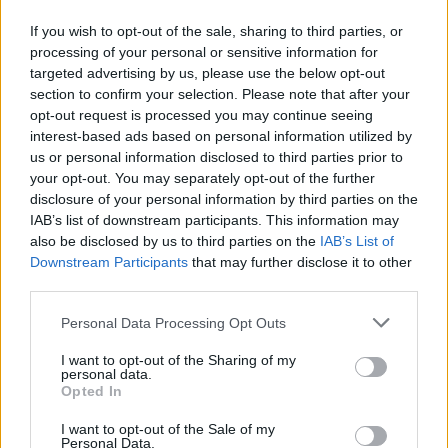
bohaterem, pokazującym, że można dokonać
If you wish to opt-out of the sale, sharing to third parties, or
processing of your personal or sensitive information for
niemożliwego. Był także wystarczająco
targeted advertising by us, please use the below opt-out
sprytny i inteligentny, by oszukać strażników
section to confirm your selection. Please note that after your
opt-out request is processed you may continue seeing
i zbiec w trakcie ich warty. Jednak nawet to
interest-based ads based on personal information utilized by
nie wystarczyło, by samodzielnie pokonać
us or personal information disclosed to third parties prior to
your opt-out. You may separately opt-out of the further
okrutny system, który panował nie tylko w
disclosure of your personal information by third parties on the
łagrze, ale też poza nim.
IAB’s list of downstream participants. This information may
also be disclosed by us to third parties on the
IAB’s List of
Downstream Participants
that may further disclose it to other
Sprawdź także:
third parties.
Personal Data Processing Opt Outs
Czy szczególne okoliczności mogą
I want to opt-out of the Sharing of my
usprawiedliwić postępowanie
personal data.
Opted In
sprzeczne z podstawowymi zasadami
I want to opt-out of the Sale of my
etyki? Rozważ problem i uzasadnij
Personal Data.