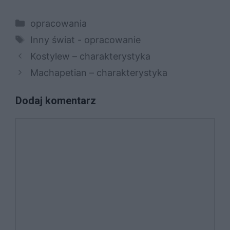
Kategorie
opracowania
Tagi
Inny świat - opracowanie
Kostylew – charakterystyka
Machapetian – charakterystyka
Dodaj komentarz
Komentarz