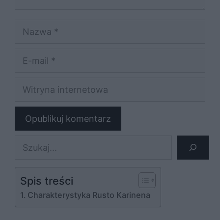
Nazwa
E-
mail
Witryna
internetowa
Szukaj
Spis treści
Charakterystyka Rusto Karinena