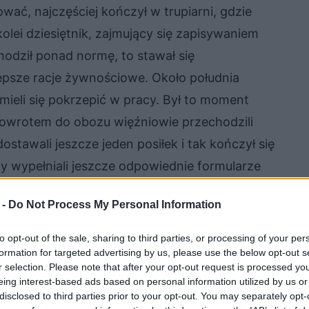
wać, najczęściej kończył w trupiarni, gdzie
lei dziesiętnik, zajmujący się zapisywaniem
odził ponad normę, to stawał się
epsze racje żywnościowe. Około południa
ieli się pokrzepić w pracy. Był to moment
owrotem do obozu więźniowie przechodzili
ostawali jeszcze jeden posiłek i tak kończył się
y wypełniali jeszcze odpowiednie formularze
ńczył się w barakach, gdzie więźniowie
 -
Do Not Process My Personal Information
o odpoczynku przed kolejną dobą pełną
to opt-out of the sale, sharing to third parties, or processing of your per
formation for targeted advertising by us, please use the below opt-out s
r selection. Please note that after your opt-out request is processed y
eing interest-based ads based on personal information utilized by us or
disclosed to third parties prior to your opt-out. You may separately opt-