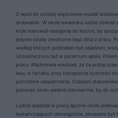
O wpół do szóstej więźniowie musieli wstawa
dniewalnik. W około kwadrans ludzie zbierali 
kroki kierowali następnie do kuchni, by spoż
jedynie osoby zwolnione tego dnia z pracy. P
według których podzieleni byli osadzeni, wsz
Uczestniczono też w porannym apelu. Potem
pracy. Więźniowie wiedzieli, że za próbę uci
lasu, w tartaku, przy transporcie żywności o
potrzebne zaopatrzenie. Czasami stanowiska p
pokonać około siedmiu kilometrów, by do nic
Ludzie spędzali w pracy łącznie około jedena
wykańczających obowiązków, zmuszeni byli t