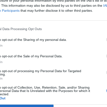
losure of your personal information by third parties on the IAB’s list of
. This information may also be disclosed by us to third parties on the
IA
Participants
that may further disclose it to other third parties.
l Data Processing Opt Outs
o opt-out of the Sharing of my personal data.
In
rutny. Często nie było sposobu na to, by od
o opt-out of the Sale of my Personal Data.
In
o prostu śmiercią z wyczerpania, której obawiali
to opt-out of processing my Personal Data for Targeted
ing.
In
o opt-out of Collection, Use, Retention, Sale, and/or Sharing
ersonal Data that Is Unrelated with the Purposes for which it
lected.
Out