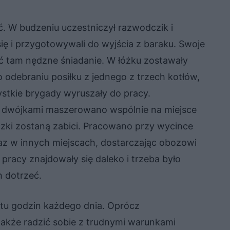
ć. W budzeniu uczestniczył razwodczik i
się i przygotowywali do wyjścia z baraku. Swoje
yć tam nędzne śniadanie. W łóżku zostawały
o odebraniu posiłku z jednego z trzech kotłów,
ystkie brygady wyruszały do pracy.
 dwójkami maszerowano wspólnie na miejsce
eczki zostaną zabici. Pracowano przy wycince
raz w innych miejscach, dostarczając obozowi
racy znajdowały się daleko i trzeba było
h dotrzeć.
stu godzin każdego dnia. Oprócz
akże radzić sobie z trudnymi warunkami