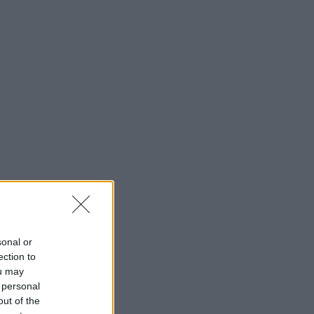
sonal or
ection to
ou may
 personal
out of the