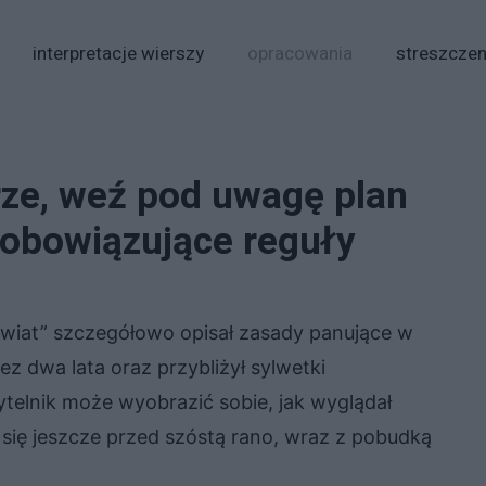
interpretacje wierszy
opracowania
streszczen
rze, weź pod uwagę plan
i obowiązujące reguły
świat” szczegółowo opisał zasady panujące w
z dwa lata oraz przybliżył sylwetki
telnik może wyobrazić sobie, jak wyglądał
 się jeszcze przed szóstą rano, wraz z pobudką