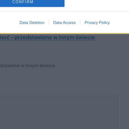
CONFIRM
o życia. Omów zagadnienie na podstawie Innego
go. W swojej odpowiedzi uwzględnij również
Data Deletion
Data Access
Privacy Policy
ierć – przedstawione w Innym świecie
dstawione w Innym świecie