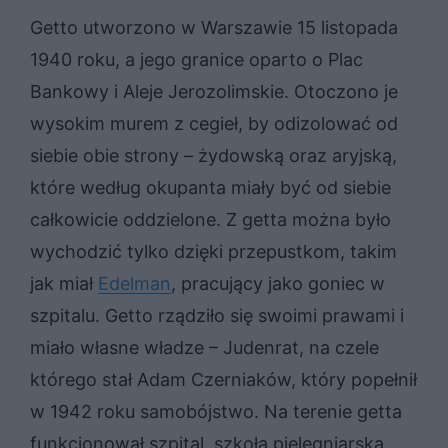
Getto utworzono w Warszawie 15 listopada
1940 roku, a jego granice oparto o Plac
Bankowy i Aleje Jerozolimskie. Otoczono je
wysokim murem z cegieł, by odizolować od
siebie obie strony – żydowską oraz aryjską,
które według okupanta miały być od siebie
całkowicie oddzielone. Z getta można było
wychodzić tylko dzięki przepustkom, takim
jak miał
Edelman
, pracujący jako goniec w
szpitalu. Getto rządziło się swoimi prawami i
miało własne władze – Judenrat, na czele
którego stał Adam Czerniaków, który popełnił
w 1942 roku samobójstwo. Na terenie getta
funkcjonował szpital, szkoła pielęgniarska