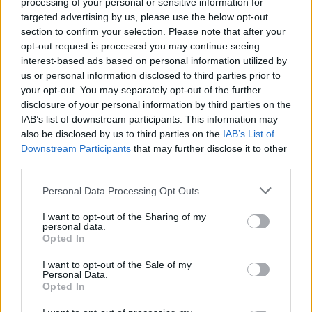
processing of your personal or sensitive information for
zwanym numerkom życia.
targeted advertising by us, please use the below opt-out
section to confirm your selection. Please note that after your
opt-out request is processed you may continue seeing
Mimo to starano się, by życie codziennie
interest-based ads based on personal information utilized by
us or personal information disclosed to third parties prior to
przypominało to, jakie wiedziono na
your opt-out. You may separately opt-out of the further
wolności. Wszyscy jednak byli przede
disclosure of your personal information by third parties on the
IAB’s list of downstream participants. This information may
wszystkim skupieni na kwestii przetrwania.
also be disclosed by us to third parties on the
IAB’s List of
Edelman maluje obraz getta brutalnie, ale
Downstream Participants
that may further disclose it to other
third parties.
prawdziwie. Nie stara się upiększać tego, jak
Personal Data Processing Opt Outs
wyglądało życie na jego terenie. Jego relacja
pokazuje wstrząsającą rzeczywistość, z jaką
I want to opt-out of the Sharing of my
personal data.
musiało się zmierzyć wiele osób,
Opted In
zamieszkujących getto w czasie wojny.
I want to opt-out of the Sale of my
Personal Data.
Opted In
Sprawdź także: