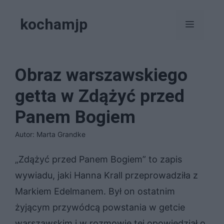
Przejdź
kochamjp
do
Menu
treści
Obraz warszawskiego
getta w Zdążyć przed
Panem Bogiem
Autor: Marta Grandke
„Zdążyć przed Panem Bogiem” to zapis
wywiadu, jaki Hanna Krall przeprowadziła z
Markiem Edelmanem. Był on ostatnim
żyjącym przywódcą powstania w getcie
warszawskim i w rozmowie tej opowiedział o