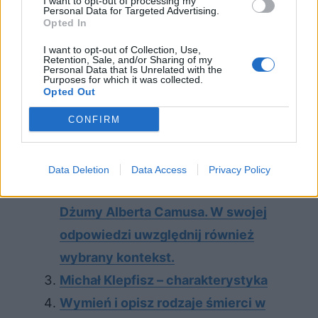
I want to opt-out of processing my
Personal Data for Targeted Advertising.
Opted In
Literatura jako świadectwo pamięci.
I want to opt-out of Collection, Use,
Omów zagadnienie na podstawie
Retention, Sale, and/or Sharing of my
Personal Data that Is Unrelated with the
Innego świata Gustawa Herlinga-
Purposes for which it was collected.
Opted Out
Grudzińskiego. W swojej odpowiedzi
uwzględnij również wybrany
CONFIRM
kontekst.
Człowiek wobec cierpienia i śmierci.
Data Deletion
Data Access
Privacy Policy
Omów zagadnienie na podstawie
Dżumy Alberta Camusa. W swojej
odpowiedzi uwzględnij również
wybrany kontekst.
Michał Klepfisz – charakterystyka
Wymień i opisz rodzaje śmierci w