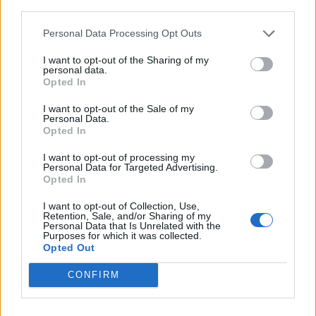
third parties.
Profesor Andrews w Warszawie – plan
Personal Data Processing Opt Outs
wydarzeń
I want to opt-out of the Sharing of my
personal data.
Profesor Andrews w Warszawie –
Opted In
streszczenie
I want to opt-out of the Sale of my
Personal Data.
Jaki wpływ na sposób widzenia świata
Opted In
przez człowieka mają czasy, w
I want to opt-out of processing my
Personal Data for Targeted Advertising.
których on żyje? W pracy odwołaj się
Opted In
do: wybranej lektury obowiązkowej,
I want to opt-out of Collection, Use,
innego utworu literackiego oraz
Retention, Sale, and/or Sharing of my
Personal Data that Is Unrelated with the
wybranych kontekstów.
Purposes for which it was collected.
Opted Out
Wątek polityczny Balladyny
CONFIRM
Kategorie
opracowania