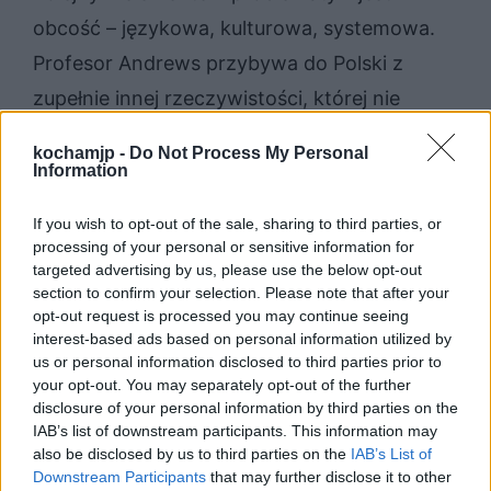
obcość – językowa, kulturowa, systemowa.
Profesor Andrews przybywa do Polski z
zupełnie innej rzeczywistości, której nie
ogranicza sowiecka dyktatura. Nie odnajduje
kochamjp -
Do Not Process My Personal
się więc w codzienności stanu wojennego, a
Information
bariera językowa sprawia, że cała jego
If you wish to opt-out of the sale, sharing to third parties, or
wiedza staje się bezużyteczna, nie jest
processing of your personal or sensitive information for
targeted advertising by us, please use the below opt-out
bowiem w stanie jej wyrazić. Profesor
section to confirm your selection. Please note that after your
Andrews jest więc samotny w swoich
opt-out request is processed you may continue seeing
interest-based ads based on personal information utilized by
zmaganiach, a próby naśladowania
us or personal information disclosed to third parties prior to
mieszkańców Polski kończą się dla niego
your opt-out. You may separately opt-out of the further
disclosure of your personal information by third parties on the
klęską.
IAB’s list of downstream participants. This information may
also be disclosed by us to third parties on the
IAB’s List of
Sprawdź także:
Downstream Participants
that may further disclose it to other