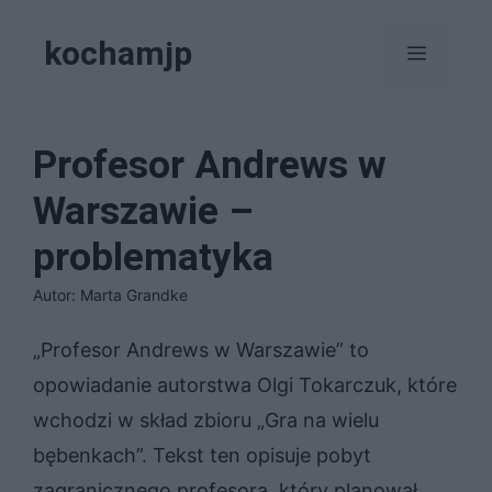
Przejdź
kochamjp
do
Menu
treści
Profesor Andrews w
Warszawie –
problematyka
Autor: Marta Grandke
„Profesor Andrews w Warszawie” to
opowiadanie autorstwa Olgi Tokarczuk, które
wchodzi w skład zbioru „Gra na wielu
bębenkach”. Tekst ten opisuje pobyt
zagranicznego profesora, który planował