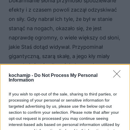
Dokarmianie słonia przyniosło spodziewane
efekty i z czasem powoli zaczął odzyskiwać
on siły. Gdy nabrał ich tyle, że był w stanie
stanąć na nogach, okazało się, że jest
naprawdę ogromny, o wiele większy od słoni,
jakie Staś dotąd widywał. Przypominał
gigantyczną, szarą skałę, a jego kły miały
ponad pięć stóp długości. Jego gabaryty
spowodowały, że dzieci nadały mu imię King,
kochamjp -
Do Not Process My Personal
Information
co po angielsku oznacza króla.
If you wish to opt-out of the sale, sharing to third parties, or
processing of your personal or sensitive information for
Z czasem Staś i Nel oswoili Kinga zupełnie, a
targeted advertising by us, please use the below opt-out
Nel siadywała nawet w palankinie na jego
section to confirm your selection. Please note that after your
opt-out request is processed you may continue seeing
grzbiecie. Staś cały czas zastanawiał się, jak
interest-based ads based on personal information utilized by
uwolnić słonia z pułapki, wiedział bowiem, że