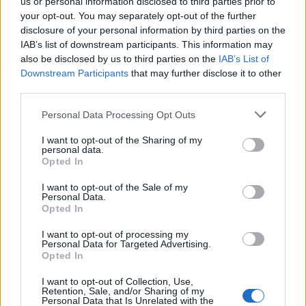
us or personal information disclosed to third parties prior to
your opt-out. You may separately opt-out of the further
pewnego dnia będą musieli ruszyć w dalszą
disclosure of your personal information by third parties on the
podróż, a zostawienie go na pewną śmierć
IAB’s list of downstream participants. This information may
also be disclosed by us to third parties on the
IAB’s List of
głodową było nieludzkie. Ostatecznie
Downstream Participants
that may further disclose it to other
chłopiec wysadził skałę blokującą wejście do
third parties.
kotliny dzięki laskom dynamitu, jakie otrzymał
Personal Data Processing Opt Outs
od podróżnika Lindego. King był wolny i
I want to opt-out of the Sharing of my
ruszył dalej w podróż z dziećmi. Później ocalił
personal data.
Opted In
życie małemu Nasibu, gdy chłopca próbował
I want to opt-out of the Sale of my
porwać goryl na górze Lindego i zamieszkał
Personal Data.
Opted In
w Mombasie.
I want to opt-out of processing my
Personal Data for Targeted Advertising.
Sprawdź także:
Opted In
I want to opt-out of Collection, Use,
Retention, Sale, and/or Sharing of my
Nel Rawlison – charakterystyka
Personal Data that Is Unrelated with the