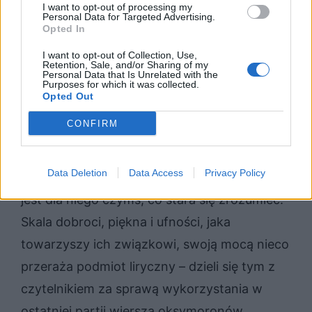
I want to opt-out of processing my
Personal Data for Targeted Advertising.
Opted In
I want to opt-out of Collection, Use,
Związek z adresatką utworu jest dla
Retention, Sale, and/or Sharing of my
Personal Data that Is Unrelated with the
Purposes for which it was collected.
podmiotu lirycznego przyczyną szczęścia.
Opted Out
Wspomina o „niepokojącej ufności” i „grozie
CONFIRM
piękna”. Tymi zabiegami stylistycznymi
podkreśla wyjątkowość związku. Bliskość,
Data Deletion
Data Access
Privacy Policy
jaka wytworzyła się pomiędzy partnerami,
jest dla niego czymś, co stara się zrozumieć.
Skala dobroci, piękna i ufności, jaka
towarzyszy ich związkowi, swoją mocą nieco
przeraża podmiot liryczny – dzieli się tym z
czytelnikiem za sprawą wykorzystania w
ostatniej partii wiersza oksymoronów.