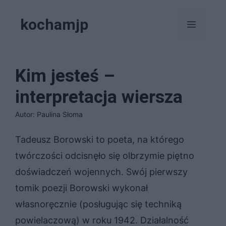
Przejdź
kochamjp
do
Menu
treści
Kim jesteś –
interpretacja wiersza
Autor: Paulina Słoma
Tadeusz Borowski to poeta, na którego
twórczości odcisnęło się olbrzymie piętno
doświadczeń wojennych. Swój pierwszy
tomik poezji Borowski wykonał
własnoręcznie (posługując się techniką
powielaczową) w roku 1942. Działalność