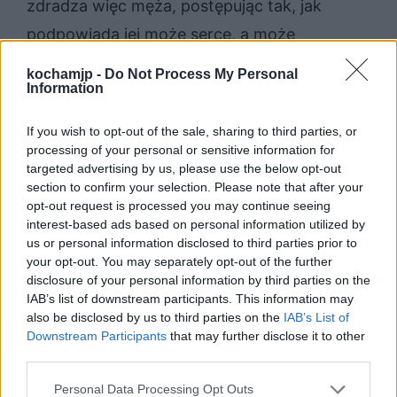
zdradza więc męża, postępując tak, jak
podpowiada jej może serce, a może
zwyczajne pożądanie. Gdyby jednak
kochamjp -
Do Not Process My Personal
Information
pozostała wierna Borynie, to zapewne
spotkałby ją los lepszy od wygnania przez
If you wish to opt-out of the sale, sharing to third parties, or
mieszkańców wsi.
processing of your personal or sensitive information for
targeted advertising by us, please use the below opt-out
section to confirm your selection. Please note that after your
Dochowanie wierności w związku, w którym
opt-out request is processed you may continue seeing
interest-based ads based on personal information utilized by
nie pojawiła się miłość, jest więc bardzo
us or personal information disclosed to third parties prior to
trudne dla bohaterów ogarniętych
your opt-out. You may separately opt-out of the further
disclosure of your personal information by third parties on the
pożądaniem czy porywami serca. W
IAB’s list of downstream participants. This information may
większości przypadków analiza wskazuje
also be disclosed by us to third parties on the
IAB’s List of
Downstream Participants
that may further disclose it to other
jednak na to, że byłoby to dla nich bardziej
third parties.
korzystne rozwiązanie i uchroniłoby ich od
Personal Data Processing Opt Outs