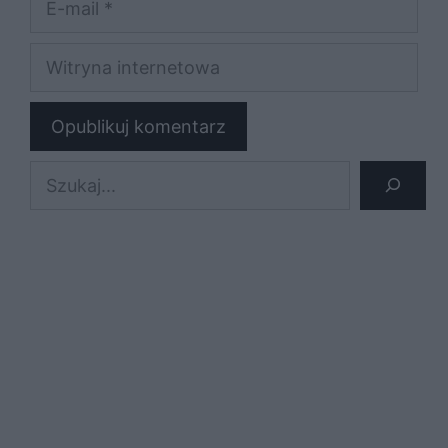
mail
Witryna
internetowa
Szukaj