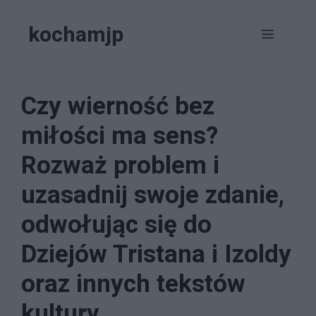
Przejdź
kochamjp
do
Menu
treści
Czy wierność bez
miłości ma sens?
Rozważ problem i
uzasadnij swoje zdanie,
odwołując się do
Dziejów Tristana i Izoldy
oraz innych tekstów
kultury.