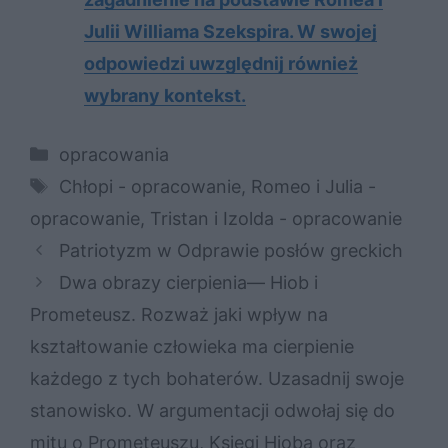
Julii Williama Szekspira. W swojej
odpowiedzi uwzględnij również
wybrany kontekst.
Kategorie
opracowania
Tagi
Chłopi - opracowanie
,
Romeo i Julia -
opracowanie
,
Tristan i Izolda - opracowanie
Patriotyzm w Odprawie posłów greckich
Dwa obrazy cierpienia— Hiob i
Prometeusz. Rozważ jaki wpływ na
kształtowanie człowieka ma cierpienie
każdego z tych bohaterów. Uzasadnij swoje
stanowisko. W argumentacji odwołaj się do
mitu o Prometeuszu, Księgi Hioba oraz