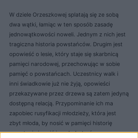
W dziele Orzeszkowej splatają się ze sobą
dwa wątki, łamiąc w ten sposób zasadę
jednowątkowości noweli. Jednym z nich jest
tragiczna historia powstańców. Drugim jest
opowieść o lesie, który staje się skarbnicą
pamięci narodowej, przechowując w sobie
pamięć o powstańcach. Uczestnicy walk i
inni świadkowie już nie żyją, opowieści
przekazywane przez drzewa są zatem jedyną
dostępną relacją. Przypominanie ich ma
zapobiec rusyfikacji młodzieży, która jest
zbyt młoda, by nosić w pamięci historię
powstania i czcić jego bohaterów.