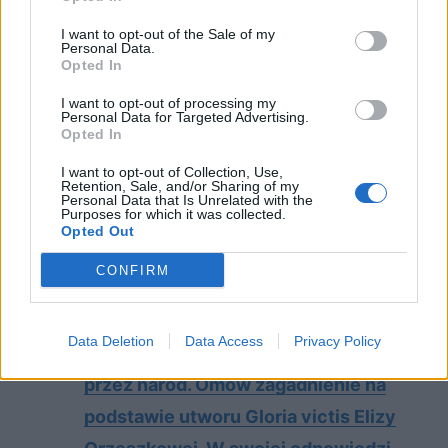
uwolnić. W ten sposób Orzeszkowa
I want to opt-out of the Sale of my
pokazuje, że walka była patriotycznym
Personal Data.
Opted In
obowiązkiem każdego obywatela.
I want to opt-out of processing my
Personal Data for Targeted Advertising.
Sprawdź także:
Opted In
I want to opt-out of Collection, Use,
Retention, Sale, and/or Sharing of my
Po­sta­wy od­wa­gi i tchó­rzo­stwa. Omów
Personal Data that Is Unrelated with the
Purposes for which it was collected.
za­gad­nie­nie na pod­sta­wie Po­to­pu
Opted Out
Hen­ry­ka Sien­kie­wi­cza. W swo­jej od­
CONFIRM
po­wie­dzi uwzględ­nij rów­nież wy­bra­ny
kon­tekst.
Data Deletion
Data Access
Privacy Policy
Mo­tyw bo­ha­te­rów za­po­mnia­nych
przez na­ród. Omów za­gad­nie­nie na
pod­sta­wie utwo­ru Glo­ria vic­tis Eli­zy