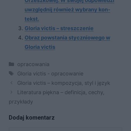
Orzesz­ko­wej. W swo­jej od­po­wie­dzi
uwzględ­nij rów­nież wy­bra­ny kon­
tekst.
Gloria victis – streszczenie
Obraz powstania styczniowego w
Gloria victis
Kategorie
opracowania
Tagi
Gloria victis - opracowanie
Gloria victis – kompozycja, styl i język
Literatura piękna – definicja, cechy,
przykłady
Dodaj komentarz