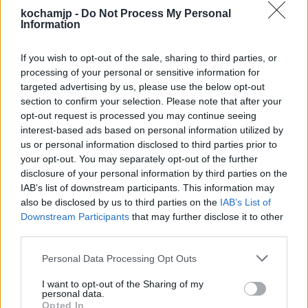
Problematyka noweli Orzeszkowej ma zatem
kochamjp -
Do Not Process My Personal
Information
przesłanie dydaktyczne i jej celem jest
wpojenie kolejnym czytelnikom wybranej
If you wish to opt-out of the sale, sharing to third parties, or
processing of your personal or sensitive information for
przez Orzeszkową wizji tego, jak powinna w
targeted advertising by us, please use the below opt-out
społeczeństwie funkcjonować pamięć o
section to confirm your selection. Please note that after your
opt-out request is processed you may continue seeing
poległych powstańcach.
interest-based ads based on personal information utilized by
us or personal information disclosed to third parties prior to
your opt-out. You may separately opt-out of the further
Poruszona została też problematyka walki.
disclosure of your personal information by third parties on the
Orzeszkowa stworzyła postać Mariana
IAB’s list of downstream participants. This information may
also be disclosed by us to third parties on the
IAB’s List of
Tarłowskiego, młodego człowieka, który nie
Downstream Participants
that may further disclose it to other
uważał walki za słuszne rozwiązanie. W
third parties.
potrzebie jednak, gdy jego ojczyzna cierpiała
Personal Data Processing Opt Outs
w niewoli, odłożył on na bok własne
I want to opt-out of the Sharing of my
przekonania i stanął na polu bitwy, by ją
personal data.
Opted In