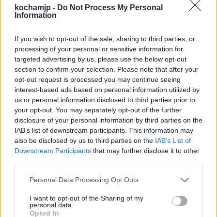
Motyw władzy
kochamjp -
Do Not Process My Personal
Information
Dzieło Nowakowskiego prezentuje też
If you wish to opt-out of the sale, sharing to third parties, or
processing of your personal or sensitive information for
motyw władzy, która w dowolny sposób
targeted advertising by us, please use the below opt-out
wykorzystuje politykę i społeczeństwo do
section to confirm your selection. Please note that after your
opt-out request is processed you may continue seeing
zaspokajania własnych interesów. Władza w
interest-based ads based on personal information utilized by
tym utworze jest opresyjna i stosuje
us or personal information disclosed to third parties prior to
your opt-out. You may separately opt-out of the further
przemoc. Przez decyzje rządzących życie
disclosure of your personal information by third parties on the
wszystkich mieszkańców Polski z dnia na
IAB’s list of downstream participants. This information may
also be disclosed by us to third parties on the
IAB’s List of
dzień staje się nieprzyjemne, pełne lęku i
Downstream Participants
that may further disclose it to other
niepewności. Nowakowski portretuje władzę
third parties.
okrutną i bezwzględną, sięgającą po
Personal Data Processing Opt Outs
wszystkie możliwe środki, by osiągnąć
I want to opt-out of the Sharing of my
personal data.
własny cel, nawet kosztem obywateli, którym
Opted In