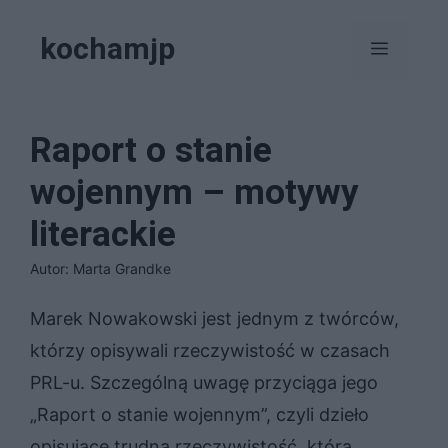
Przejdź
kochamjp
do
Menu
treści
Raport o stanie
wojennym – motywy
literackie
Autor: Marta Grandke
Marek Nowakowski jest jednym z twórców,
którzy opisywali rzeczywistość w czasach
PRL-u. Szczególną uwagę przyciąga jego
„Raport o stanie wojennym”, czyli dzieło
opisujące trudną rzeczywistość, która