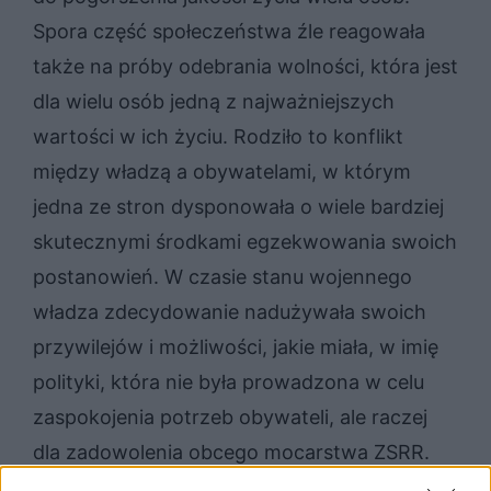
Spora część społeczeństwa źle reagowała
także na próby odebrania wolności, która jest
dla wielu osób jedną z najważniejszych
wartości w ich życiu. Rodziło to konflikt
między władzą a obywatelami, w którym
jedna ze stron dysponowała o wiele bardziej
skutecznymi środkami egzekwowania swoich
postanowień. W czasie stanu wojennego
władza zdecydowanie nadużywała swoich
przywilejów i możliwości, jakie miała, w imię
polityki, która nie była prowadzona w celu
zaspokojenia potrzeb obywateli, ale raczej
dla zadowolenia obcego mocarstwa ZSRR.