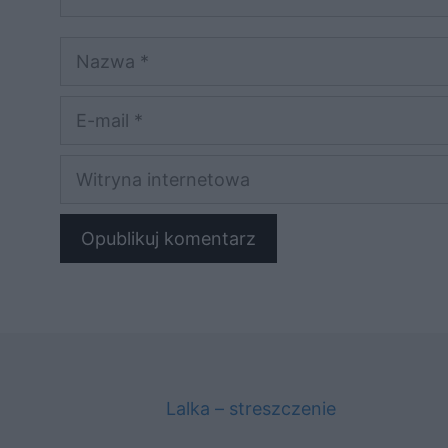
Nazwa
E-
mail
Witryna
internetowa
Lalka – streszczenie