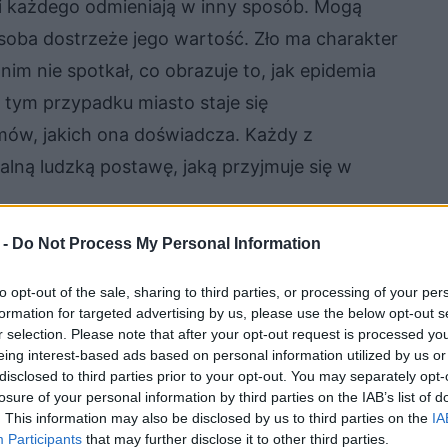
h i każdego odmieniają w inny sposób. Mogą
osoba dostrzeże jego wartość. Zło ma charakter
 nim nie spotkał, co obrazuje to, jak epidemia
tym przypadku miasto staje się
emów, jakich ona doświadcza. Każdy z
ną ludzką postawę, jaką przyjmuje się w
 -
Do Not Process My Personal Information
to opt-out of the sale, sharing to third parties, or processing of your per
formation for targeted advertising by us, please use the below opt-out s
r selection. Please note that after your opt-out request is processed y
eing interest-based ads based on personal information utilized by us or
disclosed to third parties prior to your opt-out. You may separately opt-
losure of your personal information by third parties on the IAB’s list of
. This information may also be disclosed by us to third parties on the
IA
Participants
that may further disclose it to other third parties.