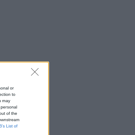
sonal or
ection to
ou may
 personal
out of the
 downstream
B’s List of