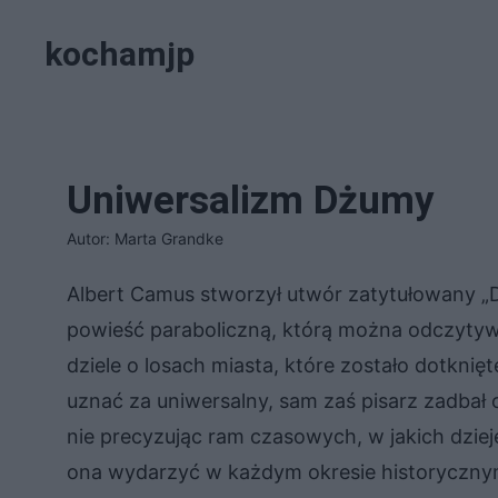
Przejdź
kochamjp
do
treści
Uniwersalizm Dżumy
Autor: Marta Grandke
Albert Camus stworzył utwór zatytułowany „
powieść paraboliczną, którą można odczytyw
dziele o losach miasta, które zostało dotkni
uznać za uniwersalny, sam zaś pisarz zadbał 
nie precyzując ram czasowych, w jakich dziej
ona wydarzyć w każdym okresie historycznym 