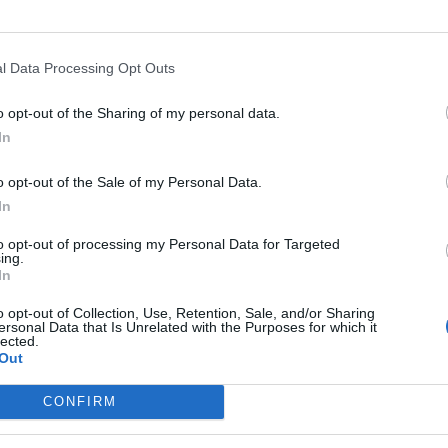
l Data Processing Opt Outs
em „Dżuma” jest dziełem uniwersalnym, którego
o opt-out of the Sharing of my personal data.
imo tego, że opisane przez autora wydarzenia są
In
udzkiej natury oraz tego, jak działa zło,
o opt-out of the Sale of my Personal Data.
cie człowieka.
In
to opt-out of processing my Personal Data for Targeted
ing.
In
e na podstawie Innego świata Gustawa
o opt-out of Collection, Use, Retention, Sale, and/or Sharing
ersonal Data that Is Unrelated with the Purposes for which it
lected.
powiedzi uwzględnij również wybrany
Out
CONFIRM