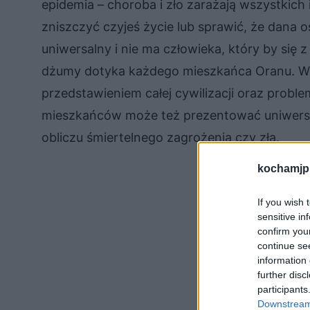
epidemia – choroba i zło zarażają wszystkic
zniszczyć czyjeś życie lub sprawić, że dana 
uniwersalny i nie ma człowieka, który by się z
dżumy dotyka każdego mieszkańca Oranu. W 
przedstawieniem całej cywilizacji oraz probl
mieszkańców może też prezentować uniwersal
obliczu śmiertelnego zagrożenia czy zła.
kochamjp
If you wish 
sensitive in
confirm you
continue se
information 
further disc
participants
Downstream 