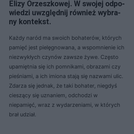
Eli­zy Orzesz­ko­wej. W swo­jej od­po­
wie­dzi uwzględ­nij rów­nież wy­bra­
ny kon­tekst.
Każdy naród ma swoich bohaterów, których
pamięć jest pielęgnowana, a wspomnienie ich
niezwykłych czynów zawsze żywe. Często
upamiętnia się ich pomnikami, obrazami czy
pieśniami, a ich imiona stają się nazwami ulic.
Zdarza się jednak, że taki bohater, niegdyś
cieszący się uznaniem, odchodzi w
niepamięć, wraz z wydarzeniami, w których
brał udział.