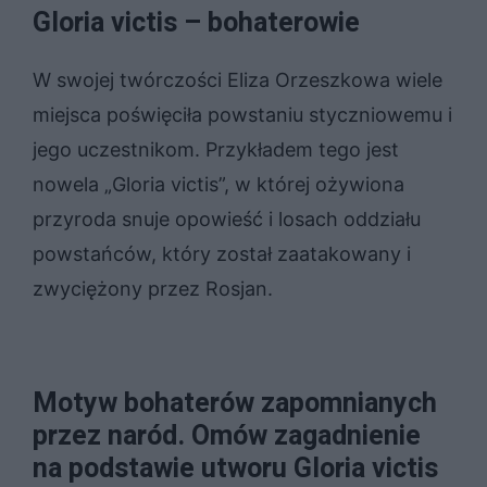
Gloria victis – bohaterowie
W swojej twórczości Eliza Orzeszkowa wiele
miejsca poświęciła powstaniu styczniowemu i
jego uczestnikom. Przykładem tego jest
nowela „Gloria victis”, w której ożywiona
przyroda snuje opowieść i losach oddziału
powstańców, który został zaatakowany i
zwyciężony przez Rosjan.
Mo­tyw bo­ha­te­rów za­po­mnia­nych
przez na­ród. Omów za­gad­nie­nie
na pod­sta­wie utwo­ru Glo­ria vic­tis