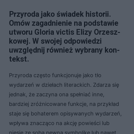
Przy­ro­da jako świa­dek hi­sto­rii.
Omów za­gad­nie­nie na pod­sta­wie
utwo­ru Glo­ria vic­tis Eli­zy Orzesz­
ko­wej. W swo­jej od­po­wie­dzi
uwzględ­nij rów­nież wy­bra­ny kon­
tekst.
Przyroda często funkcjonuje jako tło
wydarzeń w dziełach literackich. Zdarza się
jednak, że zaczyna ona spełniać inne,
bardziej zróżnicowane funkcje, na przykład
staje się bohaterem opisywanych wydarzeń,
wpływa znacząco na akcję powieści lub
niesie ze sobą pewną symbolikę lub nawet