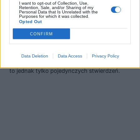
również wybrany kontekst.
I want to opt-out of Collection, Use,
Retention, Sale, and/or Sharing of my
Personal Data that Is Unrelated with the
Purposes for which it was collected.
Często spotkać się można ze stwierdzeniami,
Opted Out
że ktoś jest stary jak świat, umrze ze strachu
CONFIRM
czy że coś jest czerwieńsze od krwi. Tego
typu sformułowania określane są jako
Data Deletion
Data Access
Privacy Policy
hiperbola, czyli wyolbrzymienie. Nie dotyczy
to jednak tylko pojedynczych stwierdzeń.