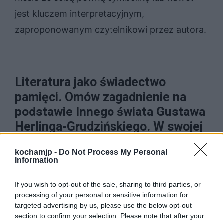
jest kluczem interpretacyjnym,
zaproponowanym czytelnikowi przez autora.
Literatura jako świadectwo
pamięci. Omów zagadnienie na
podstawie Innego świata Gustawa
Herlinga-Grudzińskiego. W swojej
odpowiedzi uwzględnij również
wybrany kontekst.
kochamjp -
Do Not Process My Personal
Information
Na pamięci opiera się wiele aspektów
If you wish to opt-out of the sale, sharing to third parties, or
processing of your personal or sensitive information for
współczesnego świata. Pozwala ona na
targeted advertising by us, please use the below opt-out
wspominanie tego, jaką drogę przeszła
section to confirm your selection. Please note that after your