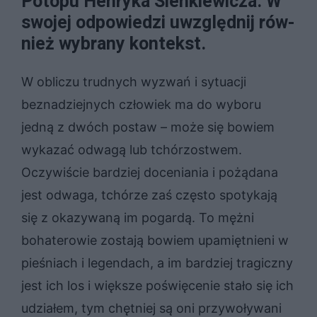
Po­to­pu Hen­ry­ka Sien­kie­wi­cza. W
swo­jej od­po­wie­dzi uwzględ­nij rów­
nież wy­bra­ny kon­tekst.
W obliczu trudnych wyzwań i sytuacji
beznadziejnych człowiek ma do wyboru
jedną z dwóch postaw – może się bowiem
wykazać odwagą lub tchórzostwem.
Oczywiście bardziej doceniania i pożądana
jest odwaga, tchórze zaś często spotykają
się z okazywaną im pogardą. To mężni
bohaterowie zostają bowiem upamiętnieni w
pieśniach i legendach, a im bardziej tragiczny
jest ich los i większe poświęcenie stało się ich
udziałem, tym chętniej są oni przywoływani