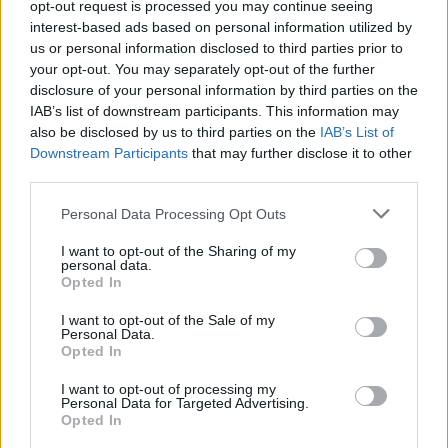
opt-out request is processed you may continue seeing
ludzkość, jej triumfów, ale też i błędów, jakie
interest-based ads based on personal information utilized by
popełniła. Na pamięci wiele osób buduje
us or personal information disclosed to third parties prior to
your opt-out. You may separately opt-out of the further
swoją tożsamość i pielęgnuje ją, ponieważ
disclosure of your personal information by third parties on the
pozwala przetrwać w trudnych chwilach i
IAB’s list of downstream participants. This information may
also be disclosed by us to third parties on the
IAB’s List of
czerpać inspirację z dokonań wcześniejszych
Downstream Participants
that may further disclose it to other
dokonań.
third parties.
Personal Data Processing Opt Outs
I want to opt-out of the Sharing of my
personal data.
Hiperbolizacja i jej znaczenie w
Opted In
kompozycji i budowaniu sensu
I want to opt-out of the Sale of my
utworu. Omów zagadnienie na
Personal Data.
Opted In
podstawie opowiadania Górą
I want to opt-out of processing my
„Edek” Marka Nowakowskiego. W
Personal Data for Targeted Advertising.
Opted In
swojej odpowiedzi uwzględnij