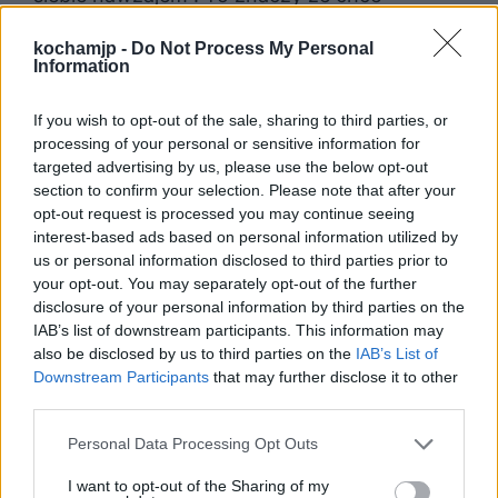
zlikwidować dystans między sobą, a
kochamjp -
Do Not Process My Personal
tytułowymi „ ludożercami”.
Utożsamia się z
Information
nimi
– staje się jednym z nich. Odczuwa
If you wish to opt-out of the sale, sharing to third parties, or
przynależność do grupy,
którą wcześniej
processing of your personal or sensitive information for
targeted advertising by us, please use the below opt-out
moralizował. Czuje się częścią społeczności,
section to confirm your selection. Please note that after your
której wiele zachować potępia i stara się je
opt-out request is processed you may continue seeing
interest-based ads based on personal information utilized by
zmienić.
us or personal information disclosed to third parties prior to
your opt-out. You may separately opt-out of the further
disclosure of your personal information by third parties on the
Odnosząc się do historii i czasów powstania
IAB’s list of downstream participants. This information may
utworu, tzn. lat 50tych, po zakończeniu II
also be disclosed by us to third parties on the
IAB’s List of
Downstream Participants
that may further disclose it to other
wojny światowej, możemy stwierdzić że
third parties.
tytułowi ludożercy to obywatele, którzy
Personal Data Processing Opt Outs
przeżyli czas wojny. Rzeczywistość, w której
musieli przeżyć zmieniła ich i podejście do
I want to opt-out of the Sharing of my