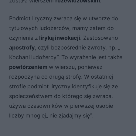
została wierszem
różewiczowskim
.
Podmiot liryczny zwraca się w utworze do
tytułowych ludożerców, mamy zatem do
czynienia z
liryką inwokacji
. Zastosowano
apostrofy
, czyli bezpośrednie zwroty, np. „
Kochani ludożercy”. To wyrażenie jest także
powtórzeniem
w wierszu, ponieważ
rozpoczyna co drugą strofę. W ostatniej
strofie podmiot liryczny identyfikuje się ze
społeczeństwem do którego się zwraca,
używa czasowników w pierwszej osobie
liczby mnogiej„ nie zjadajmy się”.