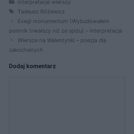
Kategorie
interpretacje wierszy
Tagi
Tadeusz Różewicz
Exegi monumentum (Wybudowałem
pomnik trwalszy niż ze spiżu) – interpretacja
Wiersze na Walentynki – poezja dla
zakochanych
Dodaj komentarz
Komentarz