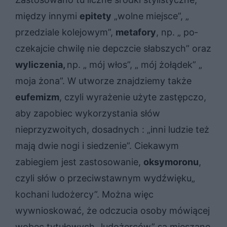
między innymi
epitety
„wolne miejsce”, „
przedziale kolejowym”,
metafory
, np. „ po­
cze­kaj­cie chwi­lę nie depcz­cie słab­szych” oraz
wyliczenia,
np. „ mój włos”, „ mój żołądek” „
moja żona”. W utworze znajdziemy także
eufemizm
, czyli wyrażenie użyte zastępczo,
aby zapobiec wykorzystania słów
nieprzyzwoitych, dosadnych : „inni lu­dzie też
mają dwie nogi i sie­dze­nie”. Ciekawym
zabiegiem jest zastosowanie,
oksymoronu
,
czyli słów o przeciwstawnym wydźwięku„
kochani ludożercy”. Można więc
wywnioskować, że odczucia osoby mówiącej
wobec tytułowych „ludożerców” są mieszane