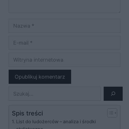
Nazwa
E-
mail
Witryna
internetowa
Szukaj
Spis treści
List do ludożerców – analiza i środki