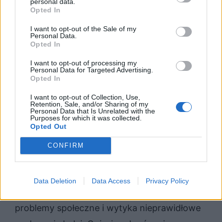
personal data.
Opted In
świata. Nauczyli się walczyć o przetrwanie i
troszczyć się tylko o siebie. Są egoistami,
I want to opt-out of the Sale of my
Personal Data.
ponieważ wojna pozbawiła ich wielu ludzkich
Opted In
zachowań, a utrwaliła niektóre najgorsze i
I want to opt-out of processing my
Personal Data for Targeted Advertising.
prymitywne. Można powiedzieć, że za
Opted In
podmiotem lirycznych kryje się sam autor
I want to opt-out of Collection, Use,
Retention, Sale, and/or Sharing of my
wiersza, który przeżył wojnę i stara się
Personal Data that Is Unrelated with the
Purposes for which it was collected.
odnaleźć w tej rzeczywistości.
Opted Out
Podsumowanie
CONFIRM
Tadeusz Różewicz w swojej twórczości,
Data Deletion
Data Access
Privacy Policy
szczególnie powojennej często porusza
problemy społeczne i wytyka nieprawidłowe