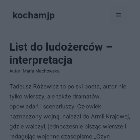
Przejdź
kochamjp
do
Menu
treści
List do ludożerców –
interpretacja
Autor: Maria Machowska
Tadeusz Różewicz to polski poeta, autor nie
tylko wierszy, ale także dramatów,
opowiadań i scenariuszy. Człowiek
naznaczony wojną, należał do Armii Krajowej,
gdzie walczył, jednocześnie pisząc wiersze i
redagując wojenne czasopismo „Czyn