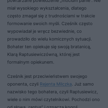
powtarzane powiedzenie „mocium panie”. Nie
miał wysokiego wykształcenia, dlatego
często zmagał się z trudnościami w trakcie
formowanie swoich myśli. Cześnik często
wypowiadał je wręcz bezwiednie, co
prowadziło do wielu komicznych sytuacji.
Bohater ten opiekuje się swoją bratanicą,
Klarą Raptusiewiczówną, której jest
formalnym opiekunem.
Cześnik jest przeciwieństwem swojego
oponenta, czyli
Rejenta Milczka
. Już samo
nazwisko tego bohatera, czyli Raptusiewicz,
wiele o nim mówi czytelnikowi. Pochodzi ono
od słowa „raptus” i oznacza kogoś