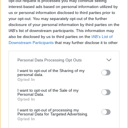
opt-out request is processed you may continue seeing
interest-based ads based on personal information utilized by
Cześnik miał jednak też pozytywne cechy
us or personal information disclosed to third parties prior to
charakteru – był na przykład bardzo
your opt-out. You may separately opt-out of the further
disclosure of your personal information by third parties on the
gościnny, tak jak nakazywała to tradycja
IAB’s list of downstream participants. This information may
szlachecka i gościł każdego, kto zapukał do
also be disclosed by us to third parties on the
IAB’s List of
Downstream Participants
that may further disclose it to other
jego drzwi, bez względu na to, czy był to jego
third parties.
przyjaciel czy też nie.
Personal Data Processing Opt Outs
I want to opt-out of the Sharing of my
Cześnik jest więc stereotypowym
personal data.
Opted In
przedstawieniem dawnego szlachcica-
sarmaty. Jest porywczy, kłótliwy i
I want to opt-out of the Sale of my
Personal Data.
choleryczny, zdaje się być także pod wieloma
Opted In
względami nienasycony. Charakteryzuje się
I want to opt-out of processing my
Personal Data for Targeted Advertising.
rubasznym humorem, jest impulsywny i
Opted In
bardzo dumny ze swojego pochodzenia.