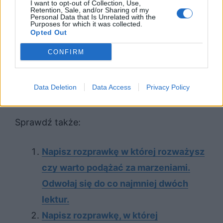
I want to opt-out of Collection, Use,
Retention, Sale, and/or Sharing of my
Zdawać by się mogło, że postać ta składa się
Personal Data that Is Unrelated with the
Purposes for which it was collected.
z samych wad. Są opisane przez Fredrę w
Opted Out
sposób komiczny, ale ostatecznie zdaje się,
CONFIRM
że życie pod jednym dachem z Cześnikiem
byłoby trudne, ze względu na to, jak wiele
Data Deletion
Data Access
Privacy Policy
agresji wobec innych on przejawiał.
Sprawdź także:
Napisz rozprawkę w której rozważysz
czy warto podążać za marzeniami.
Odwołaj się do co najmniej dwóch
lektur.
Napisz rozprawkę, w której