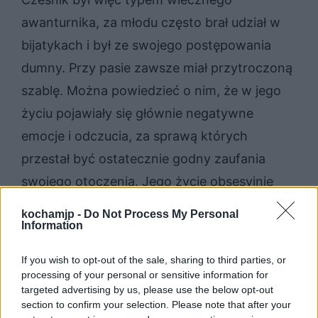
awanturnika, za młodu często brał udział w
bijatykach i był ze swojego postępowania
dumny. Przy pasie zawsze miał przytroczoną
szablę. Można powiedzieć o nim, że w jego
życiu pojawiały się głównie negatywne
emocje i odczucia, za sprawą których
przestał być ostatecznie godny zaufania
swojego otoczenia. Jego życie obsesyjnie
kręciło się wokół sporu o zamek, nie potrafił
kochamjp -
Do Not Process My Personal
jednak umiejętnie rozgrywać swojego
Information
przeciwnika, jak robił to Rejent Milczek.
If you wish to opt-out of the sale, sharing to third parties, or
Honor niewiele znaczył dla Cześnika, co
processing of your personal or sensitive information for
targeted advertising by us, please use the below opt-out
pokazał, gdy wyzwał Rejenta na pojedynek,
section to confirm your selection. Please note that after your
po czym się na niego po prostu nie stawił.