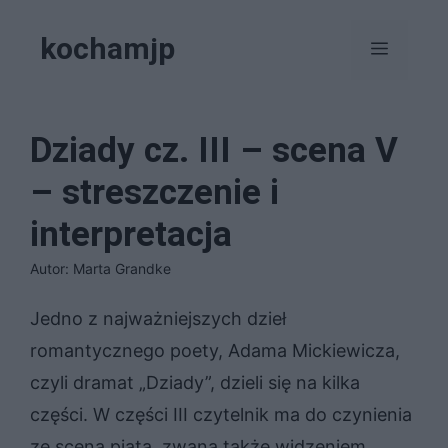
Przejdź
kochamjp
do
Menu
treści
Dziady cz. III – scena V
– streszczenie i
interpretacja
Autor: Marta Grandke
Jedno z najważniejszych dzieł
romantycznego poety, Adama Mickiewicza,
czyli dramat „Dziady”, dzieli się na kilka
części. W części III czytelnik ma do czynienia
ze sceną piątą, zwaną także widzeniem