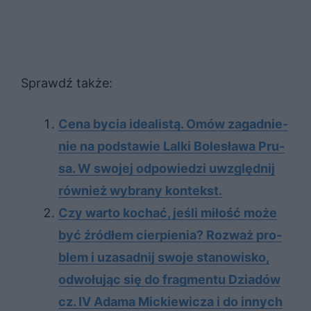
Sprawdź także:
Cena by­cia ide­ali­stą. Omów za­gad­nie­
nie na pod­sta­wie Lal­ki Bo­le­sła­wa Pru­
sa. W swo­jej od­po­wie­dzi uwzględ­nij
rów­nież wy­bra­ny kon­tekst.
Czy war­to ko­chać, je­śli mi­łość może
być źró­dłem cier­pie­nia? Roz­waż pro­
blem i uza­sad­nij swo­je sta­no­wi­sko,
od­wo­łu­jąc się do frag­men­tu Dziadów
cz. IV Adama Mickiewicza i do in­nych