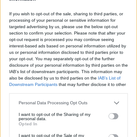
innych krajów.
If you wish to opt-out of the sale, sharing to third parties, or
processing of your personal or sensitive information for
Mickiewicz w wizji księdza Piotra zawarł się
targeted advertising by us, please use the below opt-out
profetyczne przewidywania dotyczące
section to confirm your selection. Please note that after your
opt-out request is processed you may continue seeing
okoliczności, w jakich Polska odzyska
interest-based ads based on personal information utilized by
utraconą wolność. Miało się to wydarzyć po
us or personal information disclosed to third parties prior to
your opt-out. You may separately opt-out of the further
przyjęciu na siebie ogromnego cierpienia,
disclosure of your personal information by third parties on the
które później powinno było zostać Polsce
IAB’s list of downstream participants. This information may
also be disclosed by us to third parties on the
IAB’s List of
wynagrodzone. Bardzo ważną rolę odgrywał
Downstream Participants
that may further disclose it to other
w tym samotny bohater romantyczny,
third parties.
przeznaczony do wyższego celu, biorący na
Personal Data Processing Opt Outs
siebie ciężar odpowiedzialności za to, co
I want to opt-out of the Sharing of my
personal data.
działo się z cierpiącym narodem polskim
Opted In
przez ponad sto lat zaborów. Potem miało
I want to opt-out of the Sale of my