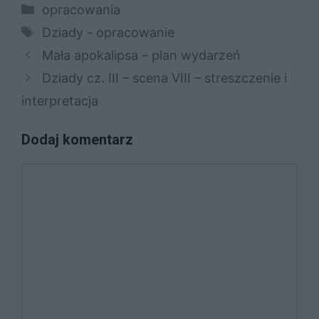
Kategorie
opracowania
Tagi
Dziady - opracowanie
Mała apokalipsa – plan wydarzeń
Dziady cz. III – scena VIII – streszczenie i
interpretacja
Dodaj komentarz
Komentarz