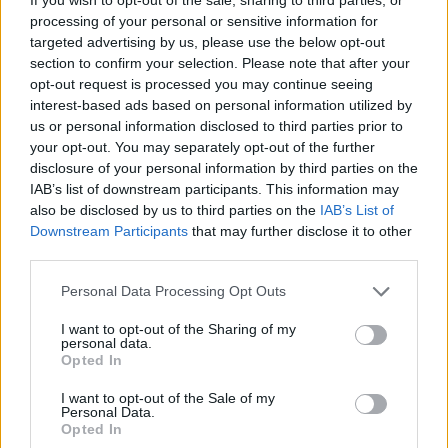
processing of your personal or sensitive information for
właśnie słowa, jakie wypowiadały panny
targeted advertising by us, please use the below opt-out
trojańskie. Dlatego też chór i jego pieśni
section to confirm your selection. Please note that after your
opt-out request is processed you may continue seeing
zostały przez autora w pewien sposób
interest-based ads based on personal information utilized by
zmodyfikowane, by ich przekaz był jasny i
us or personal information disclosed to third parties prior to
your opt-out. You may separately opt-out of the further
czytelny dla współczesnego mu odbiorcy,
disclosure of your personal information by third parties on the
jakim były odbiorcy i dworzanie żyjący w
IAB’s list of downstream participants. This information may
also be disclosed by us to third parties on the
IAB’s List of
czasach, w których Kochanowski tworzył
Downstream Participants
that may further disclose it to other
swoje dzieła.
third parties.
Personal Data Processing Opt Outs
Sprawdź także:
I want to opt-out of the Sharing of my
personal data.
Opted In
I want to opt-out of the Sale of my
Personal Data.
Opted In