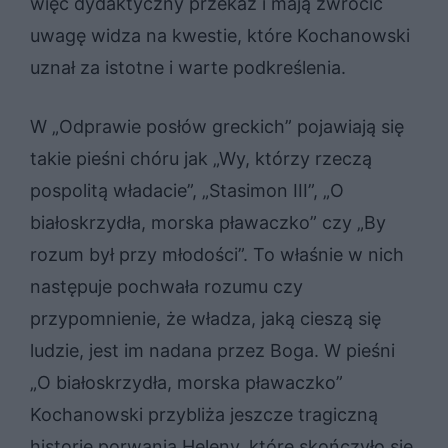
więc dydaktyczny przekaz i mają zwrócić
uwagę widza na kwestie, które Kochanowski
uznał za istotne i warte podkreślenia.
W „Odprawie posłów greckich” pojawiają się
takie pieśni chóru jak „Wy, którzy rzeczą
pospolitą władacie”, „Stasimon III”, „O
białoskrzydła, morska pławaczko” czy „By
rozum był przy młodości”. To właśnie w nich
następuje pochwała rozumu czy
przypomnienie, że władza, jaką cieszą się
ludzie, jest im nadana przez Boga. W pieśni
„O białoskrzydła, morska pławaczko”
Kochanowski przybliża jeszcze tragiczną
historię porwania Heleny, które skończyło się