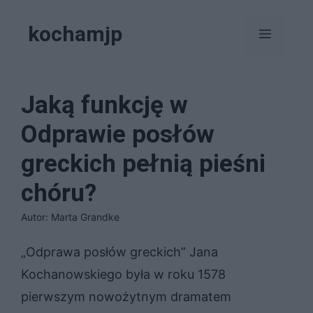
Przejdź
kochamjp
do
Menu
treści
Jaką funkcję w
Odprawie posłów
greckich pełnią pieśni
chóru?
Autor: Marta Grandke
„Odprawa posłów greckich” Jana
Kochanowskiego była w roku 1578
pierwszym nowożytnym dramatem