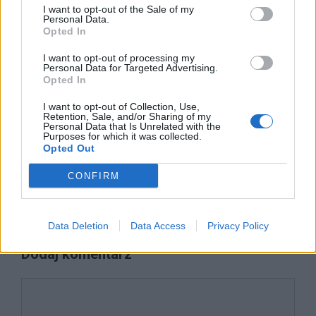
I want to opt-out of the Sale of my
Wyjaśnij, jakie znaczenie – w
Personal Data.
Opted In
kontekście całego opowiadania
I want to opt-out of processing my
Miejsce – ma puenta-zakończenie?
Personal Data for Targeted Advertising.
Opted In
Chmury – bohaterowie
I want to opt-out of Collection, Use,
Retention, Sale, and/or Sharing of my
Kategorie
opracowania
Personal Data that Is Unrelated with the
Purposes for which it was collected.
Tagi
Miejsce - opracowanie
Opted Out
Wiersze na 11 listopada – wybór poezji na
CONFIRM
Święto Niepodległości
Miejsce – motywy literackie
Data Deletion
Data Access
Privacy Policy
Dodaj komentarz
Komentarz