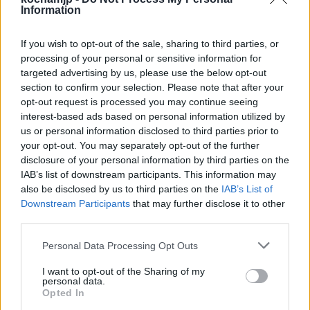
W opowiadaniu Stasiuka losy Łemków i starej
Information
cerkwi splatają się w jedno, ukazując tym
samym czytelnikowi skomplikowana
If you wish to opt-out of the sale, sharing to third parties, or
processing of your personal or sensitive information for
problematykę utworu. Pozornie proste dzieło
targeted advertising by us, please use the below opt-out
okazuje się poruszać skomplikowane
section to confirm your selection. Please note that after your
opt-out request is processed you may continue seeing
zagadnienia dotyczące wartości wielu rzeczy
interest-based ads based on personal information utilized by
us or personal information disclosed to third parties prior to
oraz poczucia tożsamości, które budować
your opt-out. You may separately opt-out of the further
można w oparciu o często zaskakujące
disclosure of your personal information by third parties on the
IAB’s list of downstream participants. This information may
elementy. Tytułowe miejsce jest więc
also be disclosed by us to third parties on the
IAB’s List of
obiektem pogłębionej refleksji narratora.
Downstream Participants
that may further disclose it to other
third parties.
Sprawdź także:
Personal Data Processing Opt Outs
I want to opt-out of the Sharing of my
Miejsce – plan wydarzeń
personal data.
Opted In
Miejsce – streszczenie