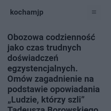
Przejdź
kochamjp
do
Menu
treści
Obozowa codzienność
jako czas trudnych
doświadczeń
egzystencjalnych.
Omów zagadnienie na
podstawie opowiadania
„Ludzie, którzy szli”
Tadeusza Borowskiego.