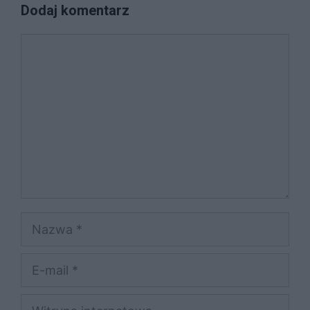
Dodaj komentarz
Komentarz
Nazwa
E-
mail
Witryna