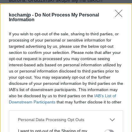
aspektach jak codzienna praca wykonywana
kochamjp -
Do Not Process My Personal
przez więźniów, sposób, w jaki byli oni za nią
Information
nagradzani oraz karani, system wydawania
If you wish to opt-out of the sale, sharing to third parties, or
przez władze obozu żywności, codzienną
processing of your personal or sensitive information for
targeted advertising by us, please use the below opt-out
higienę, to, w jakim stanie były baraki i jak się
section to confirm your selection. Please note that after your
w nich mieszkało oraz stosunki panujące
opt-out request is processed you may continue seeing
interest-based ads based on personal information utilized by
między więźniami łagru. Grudziński także
us or personal information disclosed to third parties prior to
zawarł pewne znajomości w obozie, a nawet
your opt-out. You may separately opt-out of the further
disclosure of your personal information by third parties on the
zyskał przyjaciół. Codzienność łagru była
IAB’s list of downstream participants. This information may
jednak przede wszystkim ciągłą walką o
also be disclosed by us to third parties on the
IAB’s List of
Downstream Participants
that may further disclose it to other
przetrwanie i dehumanizacja osadzonych, a
third parties.
jedyną chwilą wytchnienia często był tylko
Personal Data Processing Opt Outs
pobyt w szpitalu w czasie choroby.
I want to opt-out of the Sharing of my