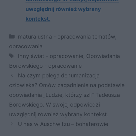
uwzględnij również wybrany
kontekst.
Kategorie
matura ustna - opracowania tematów
,
opracowania
Tagi
Inny świat - opracowanie
,
Opowiadania
Borowskiego - opracowanie
Na czym polega dehumanizacja
człowieka? Omów zagadnienie na podstawie
opowiadania „Ludzie, którzy szli” Tadeusza
Borowskiego. W swojej odpowiedzi
uwzględnij również wybrany kontekst.
U nas w Auschwitzu – bohaterowie